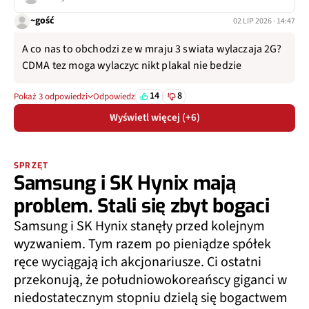
~gość
02 LIP 2026 · 14:47
A co nas to obchodzi ze w mraju 3 swiata wylaczaja 2G?
CDMA tez moga wylaczyc nikt plakal nie bedzie
14
8
Pokaż 3 odpowiedzi
Odpowiedz
Wyświetl więcej (+6)
SPRZĘT
Samsung i SK Hynix mają
problem. Stali się zbyt bogaci
Samsung i SK Hynix stanęły przed kolejnym
wyzwaniem. Tym razem po pieniądze spółek
ręce wyciągają ich akcjonariusze. Ci ostatni
przekonują, że południowokoreańscy giganci w
niedostatecznym stopniu dzielą się bogactwem