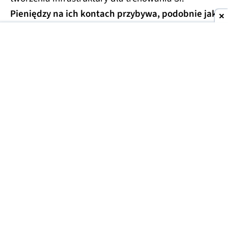
Pieniędzy na ich kontach przybywa, podobnie jak
pytań o powody gromadzenia gotówki.
Giganci z Korei gromadzą pieniądze na kontach