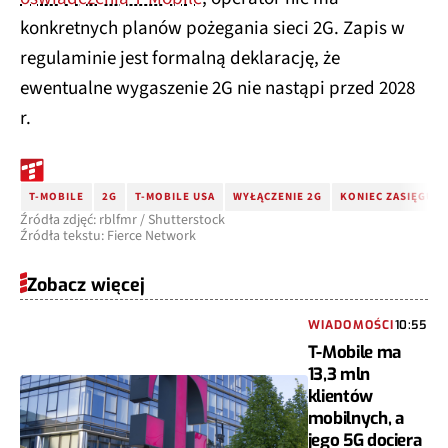
konkretnych planów pożegania sieci 2G. Zapis w
regulaminie jest formalną deklarację, że
ewentualne wygaszenie 2G nie nastąpi przed 2028
r.
T-MOBILE
2G
T-MOBILE USA
WYŁĄCZENIE 2G
KONIEC ZASIĘGU 2
Źródła zdjęć: rblfmr / Shutterstock
Źródła tekstu: Fierce Network
Zobacz więcej
WIADOMOŚCI
10:55
T-Mobile ma
13,3 mln
klientów
mobilnych, a
jego 5G dociera