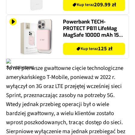
209.99 zł
Kup teraz
Powerbank TECH-
PROTECT PB11 LifeMag
MagSafe 10000 mAh 15W
Różowy
125 zł
Kup teraz
To nie pierwsze gwałtowne cięcie technologiczne
amerykańskiego T-Mobile, ponieważ w 2022 r.
wyłączył on 3G oraz LTE przejętej wcześniej sieci
Sprint, przeznaczając zasoby na potrzeby 5G.
Wtedy jednak przebieg operacji był o wiele
bardziej gwałtowny, a wielu klientów zostało
wprost poszkodowanych, tracąc dostęp do sieci.
Sierpniowe wyłączenie ma jednak przebiegać bez