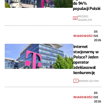
do 94%
populacji Polski
MIESZKO
12
ZAGAŃCZYK
05
WIADOMOŚCI
SIE
2026
Internet
stacjonarny w
Polsce? Jeden
operator
zdeklasował
konkurencję
MARIAN SZUTIAK
1
05
WIADOMOŚCI
SIE
2026