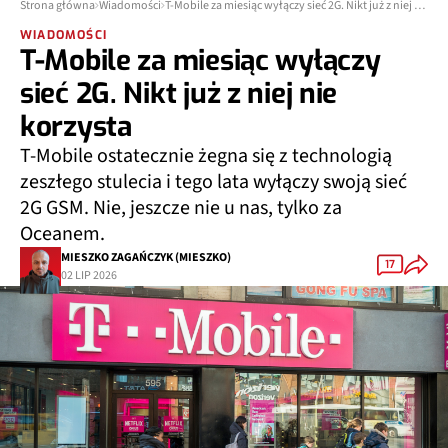
Strona główna
Wiadomości
T-Mobile za miesiąc wyłączy sieć 2G. Nikt już z niej nie korzysta
WIADOMOŚCI
T-Mobile za miesiąc wyłączy
sieć 2G. Nikt już z niej nie
korzysta
T-Mobile ostatecznie żegna się z technologią
zeszłego stulecia i tego lata wyłączy swoją sieć
2G GSM. Nie, jeszcze nie u nas, tylko za
Oceanem.
MIESZKO ZAGAŃCZYK (MIESZKO)
17
02 LIP 2026