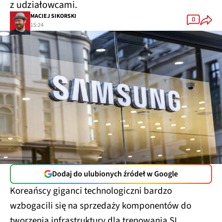
z udziałowcami.
MACIEJ SIKORSKI
0
15:24
Dodaj do ulubionych źródeł w Google
Koreańscy giganci technologiczni bardzo
wzbogacili się na sprzedaży komponentów do
tworzenia infrastruktury dla trenowania SI.