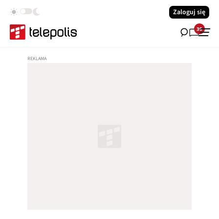
Zaloguj się
39