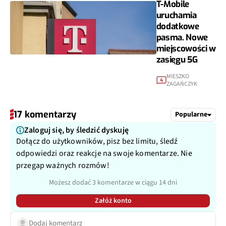
T-Mobile
uruchamia
dodatkowe
pasma. Nowe
miejscowości w
zasięgu 5G
MIESZKO
4
ZAGAŃCZYK
17 komentarzy
Popularne
Zaloguj się, by śledzić dyskuję
Dołącz do użytkowników, pisz bez limitu, śledź
odpowiedzi oraz reakcje na swoje komentarze. Nie
przegap ważnych rozmów!
Możesz dodać 3 komentarze w ciągu 14 dni
Załóż konto
Dodaj komentarz