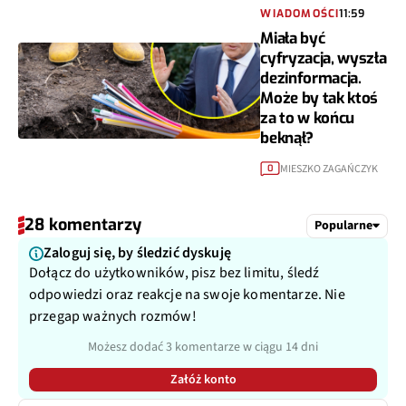
WIADOMOŚCI
11:59
Miała być
cyfryzacja, wyszła
dezinformacja.
Może by tak ktoś
za to w końcu
beknął?
MIESZKO ZAGAŃCZYK
0
28 komentarzy
Popularne
Zaloguj się, by śledzić dyskuję
Dołącz do użytkowników, pisz bez limitu, śledź
odpowiedzi oraz reakcje na swoje komentarze. Nie
przegap ważnych rozmów!
Możesz dodać 3 komentarze w ciągu 14 dni
Załóż konto