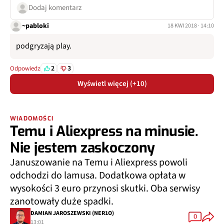
Dodaj komentarz
~pabloki
18 KWI 2018 · 14:10
podgryzają play.
2
3
Odpowiedz
Wyświetl więcej (+10)
WIADOMOŚCI
Temu i Aliexpress na minusie.
Nie jestem zaskoczony
Januszowanie na Temu i Aliexpress powoli
odchodzi do lamusa. Dodatkowa opłata w
wysokości 3 euro przynosi skutki. Oba serwisy
zanotowały duże spadki.
DAMIAN JAROSZEWSKI (NER1O)
0
13:01