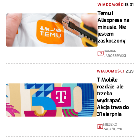
WIADOMOŚCI
13:01
Temu i
Aliexpress na
minusie. Nie
jestem
zaskoczony
DAMIAN
0
JAROSZEWSKI
WIADOMOŚCI
12:29
T-Mobile
rozdaje, ale
trzeba
wydrapać.
Akcja trwa do
31 sierpnia
MIESZKO
0
ZAGAŃCZYK