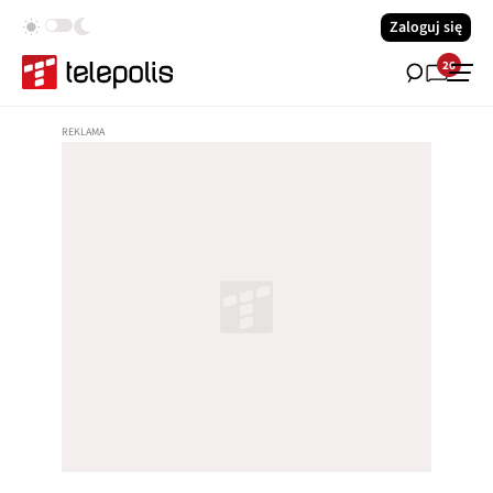
Zaloguj się
26