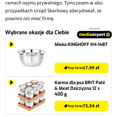
ramach najmu prywatnego. Tymczasem w obu
przypadkach Urząd Skarbowy zdecydował, że
powinni oni mieć firmę.
REKLAMA
Wybrane okazje dla Ciebie
Miska KINGHOFF KH-1487
17.99 zł
Kup teraz
Karma dla psa BRIT Paté
& Meat Dziczyzna 12 x
400 g
75.54 zł
Kup teraz