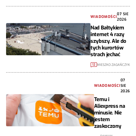
07 SIE
WIADOMOŚCI
2026
Nad Bałtykiem
internet 4 razy
szybszy. Ale do
tych kurortów
strach jechać
MIESZKO ZAGAŃCZYK
12
07
WIADOMOŚCI
SIE
2026
Temu i
Aliexpress na
minusie. Nie
jestem
zaskoczony