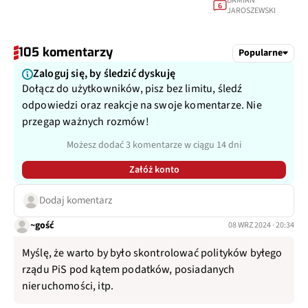
DAMIAN
6
JAROSZEWSKI
105 komentarzy
Popularne
Zaloguj się, by śledzić dyskuję
Dołącz do użytkowników, pisz bez limitu, śledź
odpowiedzi oraz reakcje na swoje komentarze. Nie
przegap ważnych rozmów!
Możesz dodać 3 komentarze w ciągu 14 dni
Załóż konto
Dodaj komentarz
~gość
08 WRZ 2024 · 20:34
Myślę, że warto by było skontrolować polityków byłego
rządu PiS pod kątem podatków, posiadanych
nieruchomości, itp.