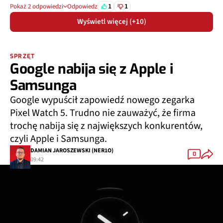
1
1
Pokaż 2 odpowiedzi
Odpowiedz
Wyświetl więcej (+10)
SPRZĘT
Google nabija się z Apple i
Samsunga
Google wypuścił zapowiedź nowego zegarka
Pixel Watch 5. Trudno nie zauważyć, że firma
trochę nabija się z największych konkurentów,
czyli Apple i Samsunga.
DAMIAN JAROSZEWSKI (NER1O)
0
09:42