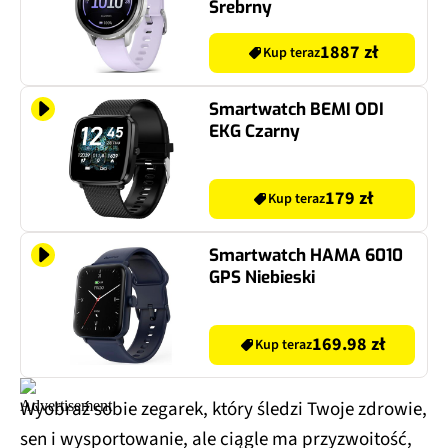
Srebrny
1887 zł
Kup teraz
Smartwatch BEMI ODI
EKG Czarny
179 zł
Kup teraz
Smartwatch HAMA 6010
GPS Niebieski
169.98 zł
Kup teraz
Wyobraź sobie zegarek, który śledzi Twoje zdrowie,
sen i wysportowanie, ale ciągle ma przyzwoitość,