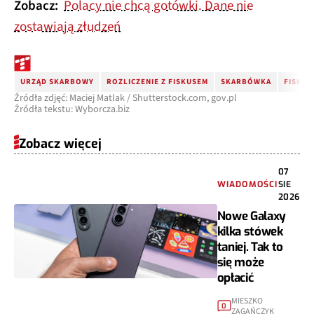
Zobacz:
Polacy nie chcą gotówki. Dane nie
zostawiają złudzeń
URZĄD SKARBOWY
ROZLICZENIE Z FISKUSEM
SKARBÓWKA
FISKUS
Źródła zdjęć: Maciej Matlak / Shutterstock.com, gov.pl
Źródła tekstu: Wyborcza.biz
Zobacz więcej
07
WIADOMOŚCI
SIE
2026
Nowe Galaxy
kilka stówek
taniej. Tak to
się może
opłacić
MIESZKO
0
ZAGAŃCZYK