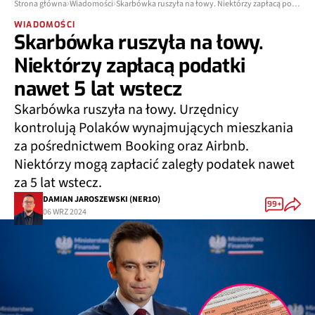
Strona główna
Wiadomości
Skarbówka ruszyła na łowy. Niektórzy zapłacą podatki nawet 5 lat wstecz
WIADOMOŚCI
Skarbówka ruszyła na łowy.
Niektórzy zapłacą podatki
nawet 5 lat wstecz
Skarbówka ruszyła na łowy. Urzędnicy
kontrolują Polaków wynajmujących mieszkania
za pośrednictwem Booking oraz Airbnb.
Niektórzy mogą zapłacić zaległy podatek nawet
za 5 lat wstecz.
DAMIAN JAROSZEWSKI (NER1O)
99+
06 WRZ 2024