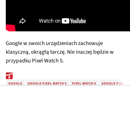
Google w swoich urządzeniach zachowuje
klasyczną, okrągłą tarczę. Nie inaczej będzie w
przypadku Pixel Watch 5.
GOOGLE
GOOGLE PIXEL WATCH 5
PIXEL WATCH 5
GOOGLE PIXEL W
Źródła zdjęć: Google
Źródła tekstu: GSMArena
Zobacz więcej
SPRZĘT
08:53
Wyrzucili