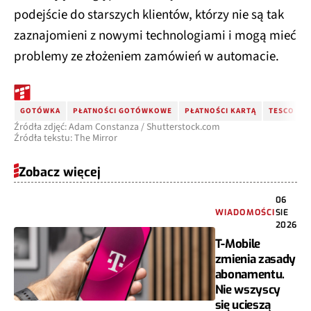
podejście do starszych klientów, którzy nie są tak
zaznajomieni z nowymi technologiami i mogą mieć
problemy ze złożeniem zamówień w automacie.
GOTÓWKA
PŁATNOŚCI GOTÓWKOWE
PŁATNOŚCI KARTĄ
TESCO
Źródła zdjęć: Adam Constanza / Shutterstock.com
Źródła tekstu: The Mirror
Zobacz więcej
06
WIADOMOŚCI
SIE
2026
T-Mobile
zmienia zasady
abonamentu.
Nie wszyscy
się ucieszą