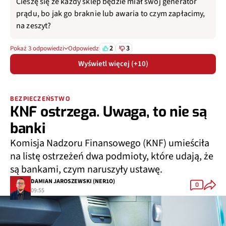
Cieszę się że każdy sklep będzie miał swój generator
prądu, bo jak go braknie lub awaria to czym zapłacimy,
na zeszyt?
2
3
Pokaż 3 odpowiedzi
Odpowiedz
Wyświetl więcej (+10)
BEZPIECZEŃSTWO
KNF ostrzega. Uwaga, to nie są
banki
Komisja Nadzoru Finansowego (KNF) umieściła
na listę ostrzeżeń dwa podmioty, które udają, że
są bankami, czym naruszyły ustawę.
DAMIAN JAROSZEWSKI (NER1O)
0
09:55