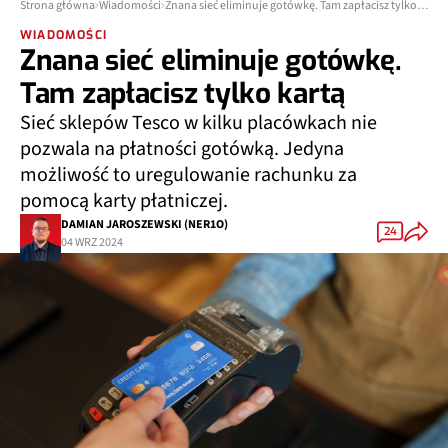
Strona główna
Wiadomości
Znana sieć eliminuje gotówkę. Tam zapłacisz tylko kartą
WIADOMOŚCI
Znana sieć eliminuje gotówkę.
Tam zapłacisz tylko kartą
Sieć sklepów Tesco w kilku placówkach nie
pozwala na płatności gotówką. Jedyna
możliwość to uregulowanie rachunku za
pomocą karty płatniczej.
DAMIAN JAROSZEWSKI (NER1O)
24
04 WRZ 2024