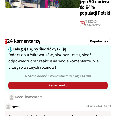
jego 5G dociera
do 94%
populacji Polski
MIESZKO
18
ZAGAŃCZYK
24 komentarzy
Popularne
Zaloguj się, by śledzić dyskuję
Dołącz do użytkowników, pisz bez limitu, śledź
odpowiedzi oraz reakcje na swoje komentarze. Nie
przegap ważnych rozmów!
Możesz dodać 3 komentarze w ciągu 14 dni
Załóż konto
Dodaj komentarz
~gość
04 WRZ 2024 · 16:53