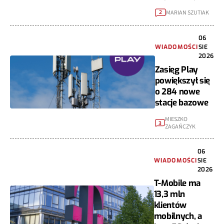
MARIAN SZUTIAK
2
06
WIADOMOŚCI
SIE
2026
Zasięg Play
powiększył się
o 284 nowe
stacje bazowe
MIESZKO
3
ZAGAŃCZYK
06
WIADOMOŚCI
SIE
2026
T-Mobile ma
13,3 mln
klientów
mobilnych, a