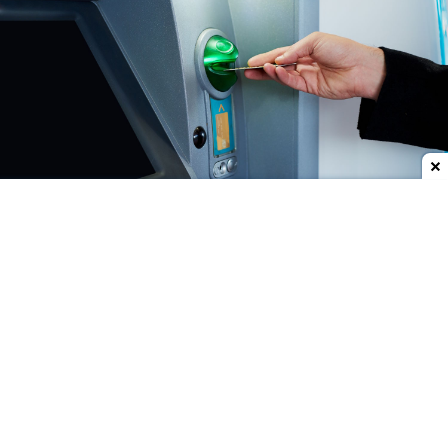
Dodaj do ulubionych źródeł w Google
Komisja Nadzoru Finansowego opublikowała
komunikat, w którym ostrzega przed dwoma
podmiotami, których nazwa może sugerować, że
są bankami. Oba trafiły na listę ostrzeżeń.
Dodatkowo KNF złożył zawiadomienie do
Prokuratury.