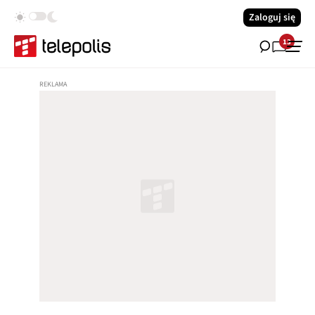
Zaloguj się
13