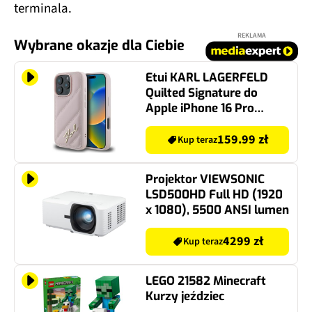
terminala.
REKLAMA
Wybrane okazje dla Ciebie
Etui KARL LAGERFELD
Quilted Signature do
Apple iPhone 16 Pro
Różowy
159.99 zł
Kup teraz
Projektor VIEWSONIC
LSD500HD Full HD (1920
x 1080), 5500 ANSI lumen
4299 zł
Kup teraz
LEGO 21582 Minecraft
Kurzy jeździec