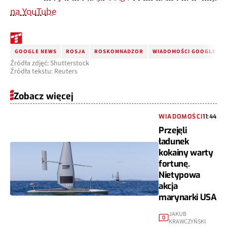
na YouTube
GOOGLE NEWS
ROSJA
ROSKOMNADZOR
WIADOMOŚCI GOOGLE
Źródła zdjęć: Shutterstock
Źródła tekstu: Reuters
Zobacz więcej
WIADOMOŚCI
11:44
Przejęli
ładunek
kokainy warty
fortunę.
Nietypowa
akcja
marynarki USA
JAKUB
0
KRAWCZYŃSKI