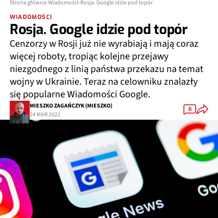
Strona główna
Wiadomości
Rosja. Google idzie pod topór
WIADOMOŚCI
Rosja. Google idzie pod topór
Cenzorzy w Rosji już nie wyrabiają i mają coraz
więcej roboty, tropiąc kolejne przejawy
niezgodnego z linią państwa przekazu na temat
wojny w Ukrainie. Teraz na celowniku znalazły
się popularne Wiadomości Google.
MIESZKO ZAGAŃCZYK (MIESZKO)
8
24 MAR 2022