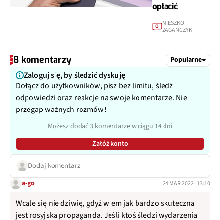
opłacić
MIESZKO
0
ZAGAŃCZYK
8 komentarzy
Popularne
Zaloguj się, by śledzić dyskuję
Dołącz do użytkowników, pisz bez limitu, śledź
odpowiedzi oraz reakcje na swoje komentarze. Nie
przegap ważnych rozmów!
Możesz dodać 3 komentarze w ciągu 14 dni
Załóż konto
Dodaj komentarz
a-go
24 MAR 2022 · 13:10
Wcale się nie dziwię, gdyż wiem jak bardzo skuteczna
jest rosyjska propaganda. Jeśli ktoś śledzi wydarzenia