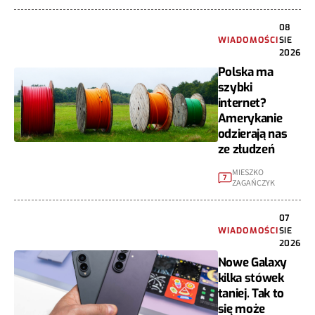
08
WIADOMOŚCI
SIE
2026
Polska ma
szybki
internet?
Amerykanie
odzierają nas
ze złudzeń
MIESZKO
7
ZAGAŃCZYK
07
WIADOMOŚCI
SIE
2026
Nowe Galaxy
kilka stówek
taniej. Tak to
się może