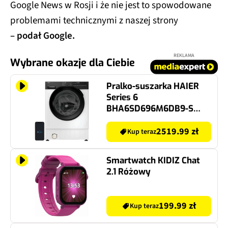
Google News w Rosji i że nie jest to spowodowane
problemami technicznymi z naszej strony
– podał Google.
REKLAMA
Wybrane okazje dla Ciebie
Pralko-suszarka HAIER
Series 6
BHA6SD696M6DB9-S
9+6kg 1600obr/min
Zdalne starowanie
2519.99 zł
Kup teraz
Programy parowe
Smartwatch KIDIZ Chat
2.1 Różowy
199.99 zł
Kup teraz