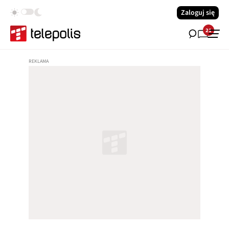
Zaloguj się
21