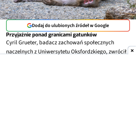
Dodaj do ulubionych źródeł w Google
Przyjaźnie ponad granicami gatunków
Cyril Grueter, badacz zachowań społecznych
naczelnych z Uniwersytetu Oksfordzkiego, zwrócił
na to uwagę w zoo w Szanghaju. Gibbon białolicy
trzymał w rękach mysz, która wpełzła do jego
wybiegu, i głaskał ją zamiast przegonić.