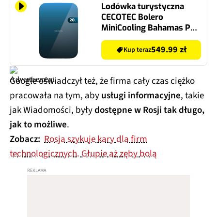
Lodówka turystyczna
CECOTEC Bolero
MiniCooling Bahamas Pat
1 02701 Niebieski
549.99 zł
Kup teraz
Google oświadczył też, że firma cały czas ciężko
pracowała na tym, aby
usługi informacyjne
, takie
jak Wiadomości, były
dostępne w Rosji tak długo,
jak to możliwe
.
Zobacz:
Rosja szykuje kary dla firm
technologicznych. Głupie aż zęby bolą