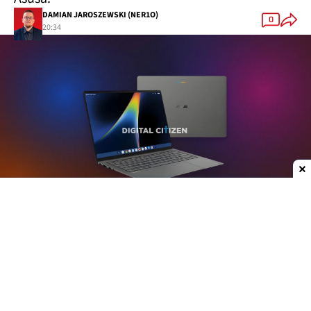
DAMIAN JAROSZEWSKI (NER1O)
0
20:34
Dodaj do ulubionych źródeł w Google
Plotki na temat nowych laptopów z serii
Googlebook krążą już od jakiegoś czasu. W mojej
opinii może to być jedna z ciekawszych premier