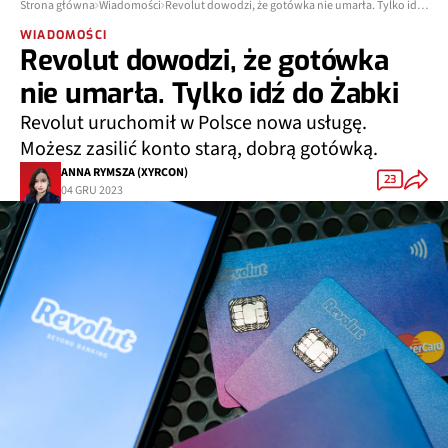
Strona główna
Wiadomości
Revolut dowodzi, że gotówka nie umarła. Tylko idź do Żabki
WIADOMOŚCI
Revolut dowodzi, że gotówka
nie umarła. Tylko idź do Żabki
Revolut uruchomił w Polsce nowa usługę.
Możesz zasilić konto starą, dobrą gotówką.
ANNA RYMSZA (XYRCON)
23
04 GRU 2023