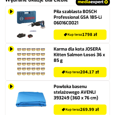
Piła szablasta BOSCH
Professional GSA 185-Li
06016C0021
1798 zł
Kup teraz
Karma dla kota JOSERA
Kitten Salmon Łosoś 36 x
85 g
204.17 zł
Kup teraz
Powłoka basenu
stelażowego AVENLI
393249 (360 x 76 cm)
269.99 zł
Kup teraz