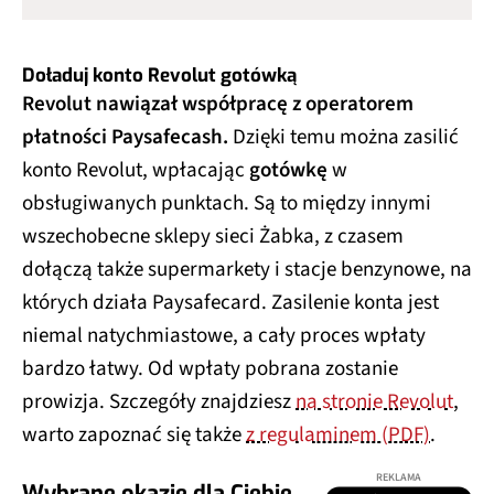
Doładuj konto Revolut gotówką
Revolut nawiązał współpracę z operatorem
płatności Paysafecash.
Dzięki temu można zasilić
konto Revolut, wpłacając
gotówkę
w
obsługiwanych punktach. Są to między innymi
wszechobecne sklepy sieci Żabka, z czasem
dołączą także supermarkety i stacje benzynowe, na
których działa Paysafecard. Zasilenie konta jest
niemal natychmiastowe, a cały proces wpłaty
bardzo łatwy. Od wpłaty pobrana zostanie
prowizja. Szczegóły znajdziesz
na stronie Revolut
,
warto zapoznać się także
z regulaminem (PDF)
.
REKLAMA
Wybrane okazje dla Ciebie