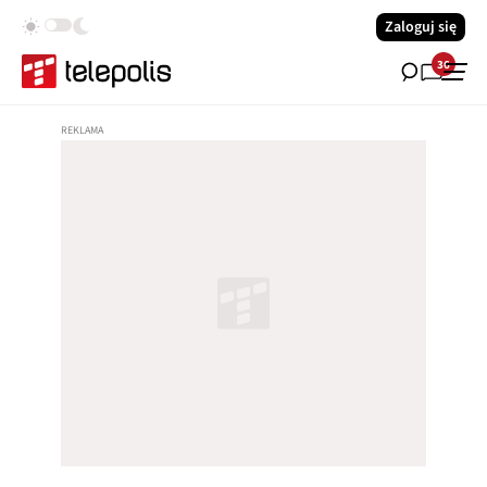
Zaloguj się
36