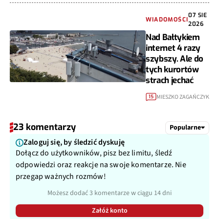
07 SIE
WIADOMOŚCI
2026
Nad Bałtykiem
internet 4 razy
szybszy. Ale do
tych kurortów
strach jechać
MIESZKO ZAGAŃCZYK
15
23 komentarzy
Popularne
Zaloguj się, by śledzić dyskuję
Dołącz do użytkowników, pisz bez limitu, śledź
odpowiedzi oraz reakcje na swoje komentarze. Nie
przegap ważnych rozmów!
Możesz dodać 3 komentarze w ciągu 14 dni
Załóż konto