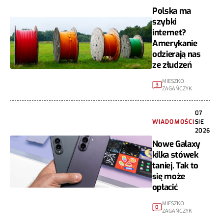
Polska ma
szybki
internet?
Amerykanie
odzierają nas
ze złudzeń
MIESZKO
3
ZAGAŃCZYK
07
WIADOMOŚCI
SIE
2026
Nowe Galaxy
kilka stówek
taniej. Tak to
się może
opłacić
MIESZKO
0
ZAGAŃCZYK