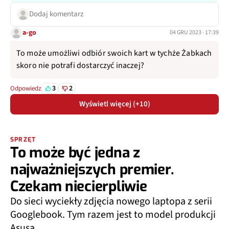
Dodaj komentarz
a-go
04 GRU 2023 · 17:39
To może umożliwi odbiór swoich kart w tychże Żabkach
skoro nie potrafi dostarczyć inaczej?
3
2
Odpowiedz
Wyświetl więcej (+10)
SPRZĘT
To może być jedna z
najważniejszych premier.
Czekam niecierpliwie
Do sieci wyciekły zdjęcia nowego laptopa z serii
Googlebook. Tym razem jest to model produkcji
Asusa.