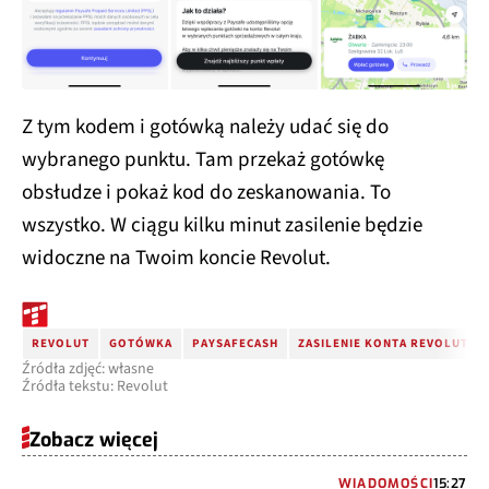
Z tym kodem i gotówką należy udać się do
wybranego punktu. Tam przekaż gotówkę
obsłudze i pokaż kod do zeskanowania. To
wszystko. W ciągu kilku minut zasilenie będzie
widoczne na Twoim koncie Revolut.
REVOLUT
GOTÓWKA
PAYSAFECASH
ZASILENIE KONTA REVOLUT G
Źródła zdjęć: własne
Źródła tekstu: Revolut
Zobacz więcej
WIADOMOŚCI
15:27