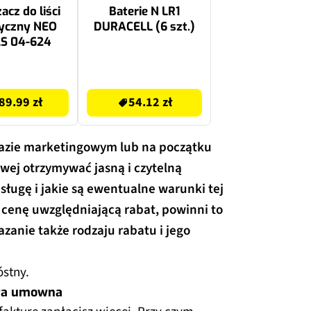
acz do liści
Baterie N LR1
ryczny NEO
DURACELL (6 szt.)
S 04-624
54.12 zł
89.99 zł
54.12 zł
azie marketingowym lub na początku
wej otrzymywać jasną i czytelną
usługę i jakie są ewentualne warunki tej
ą cenę uwzględniającą rabat, powinni to
anie także rodzaju rabatu i jego
stny.
ara umowna