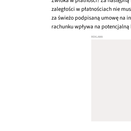
Zwłoka w płatności? Za następną f
zaległości w płatnościach nie mu
za świeżo podpisaną umowę na int
rachunku wpływa na potencjalną 