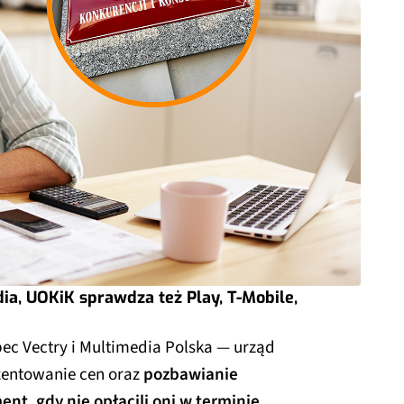
dia, UOKiK sprawdza też Play, T-Mobile,
c Vectry i Multimedia Polska — urząd
zentowanie cen oraz
pozbawianie
, gdy nie opłacili oni w terminie