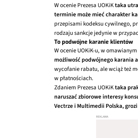
W ocenie Prezesa UOKiK
taka utr
terminie może mieć charakter k
przepisami kodeksu cywilnego, pr
rodzaju sankcje jedynie w przypa
To podwójne karanie klientów
W ocenie UOKiK-u, w omawianym
możliwość podwójnego karania 
wycofanie rabatu, ale wciąż też m
w płatnościach.
Zdaniem Prezesa UOKiK
taka pra
naruszać zbiorowe interesy ko
Vectrze i Multimedii Polska, groz