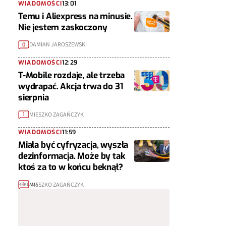
WIADOMOŚCI
13:01
Temu i Aliexpress na minusie.
Nie jestem zaskoczony
DAMIAN JAROSZEWSKI
0
WIADOMOŚCI
12:29
T-Mobile rozdaje, ale trzeba
wydrapać. Akcja trwa do 31
sierpnia
MIESZKO ZAGAŃCZYK
1
WIADOMOŚCI
11:59
Miała być cyfryzacja, wyszła
dezinformacja. Może by tak
ktoś za to w końcu beknął?
MIESZKO ZAGAŃCZYK
1