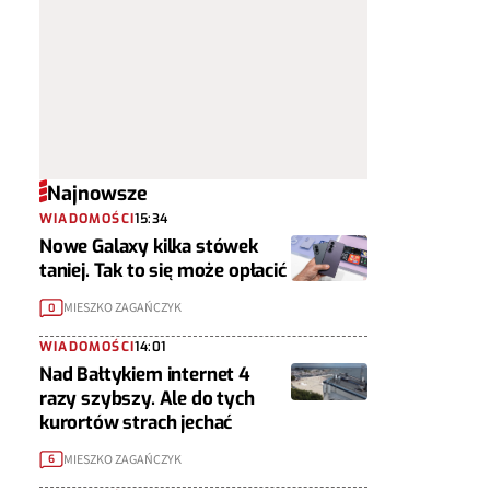
Najnowsze
WIADOMOŚCI
15:34
Nowe Galaxy kilka stówek
taniej. Tak to się może opłacić
MIESZKO ZAGAŃCZYK
0
WIADOMOŚCI
14:01
Nad Bałtykiem internet 4
razy szybszy. Ale do tych
kurortów strach jechać
MIESZKO ZAGAŃCZYK
6