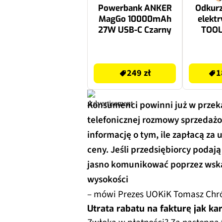
Powerbank ANKER
Odkurz
MagGo 10000mAh
elekt
27W USB-C Czarny
TOOL
249 zł
189.99 zł
249 zł
1
Konsumenci powinni już w przek
telefonicznej rozmowy sprzedażo
informację o tym, ile zapłacą za 
ceny. Jeśli przedsiębiorcy podaj
jasno komunikować poprzez wskaz
wysokości
– mówi Prezes UOKiK Tomasz Chró
Utrata rabatu na fakturę jak k