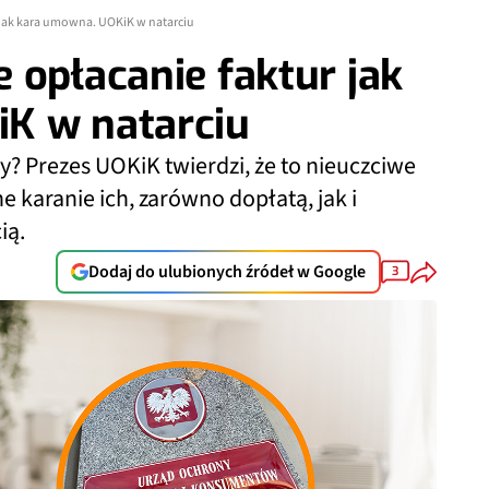
 jak kara umowna. UOKiK w natarciu
 opłacanie faktur jak
K w natarciu
? Prezes UOKiK twierdzi, że to nieuczciwe
karanie ich, zarówno dopłatą, jak i
ią.
Dodaj do ulubionych źródeł w Google
3