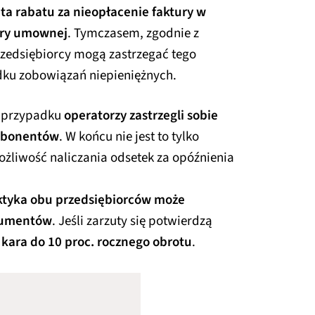
ata rabatu za nieopłacenie faktury w
ary umownej
. Tymczasem, zgodnie z
zedsiębiorcy mogą zastrzegać tego
dku zobowiązań niepieniężnych.
 przypadku
operatorzy zastrzegli sobie
abonentów
. W końcu nie jest to tylko
ożliwość naliczania odsetek za opóźnienia
ktyka obu przedsiębiorców może
nsumentów
. Jeśli zarzuty się potwierdzą
i kara do 10 proc. rocznego obrotu
.