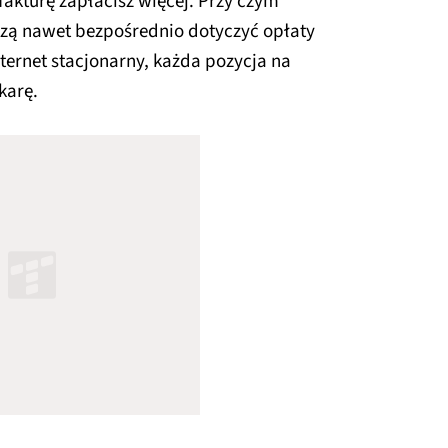
akturę zapłacisz więcej. Przy czym
szą nawet bezpośrednio dotyczyć opłaty
ernet stacjonarny, każda pozycja na
karę.