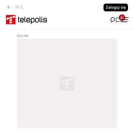
Zaloguj się
25