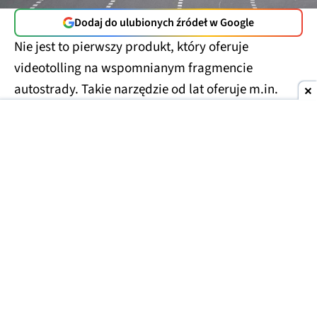
Dodaj do ulubionych źródeł w Google
Nie jest to pierwszy produkt, który oferuje
videotolling na wspomnianym fragmencie
autostrady. Takie narzędzie od lat oferuje m.in.
Autopay. Trzeba też pamiętać, że przywołany
odcinek autostrady w przyszłym roku przejmie
GDDKiA. Z wygłaszanych już deklaracji można
wywnioskować, że
trasa stanie się bezpłatna
.