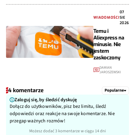
07
WIADOMOŚCI
SIE
2026
Temu i
Aliexpress na
minusie. Nie
jestem
zaskoczony
DAMIAN
10
JAROSZEWSKI
4 komentarze
Popularne
Zaloguj się, by śledzić dyskuję
Dołącz do użytkowników, pisz bez limitu, śledź
odpowiedzi oraz reakcje na swoje komentarze. Nie
przegap ważnych rozmów!
Możesz dodać 3 komentarze w ciągu 14 dni