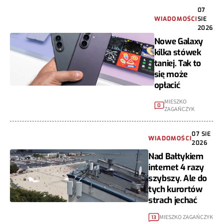
07
WIADOMOŚCI
SIE
2026
Nowe Galaxy
kilka stówek
taniej. Tak to
się może
opłacić
MIESZKO
0
ZAGAŃCZYK
07 SIE
WIADOMOŚCI
2026
Nad Bałtykiem
internet 4 razy
szybszy. Ale do
tych kurortów
strach jechać
MIESZKO ZAGAŃCZYK
13