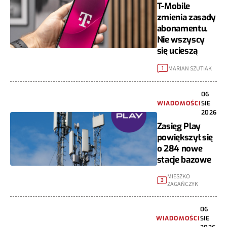
T-Mobile
zmienia zasady
abonamentu.
Nie wszyscy
się ucieszą
MARIAN SZUTIAK
1
06
WIADOMOŚCI
SIE
2026
Zasięg Play
powiększył się
o 284 nowe
stacje bazowe
MIESZKO
3
ZAGAŃCZYK
06
WIADOMOŚCI
SIE
2026