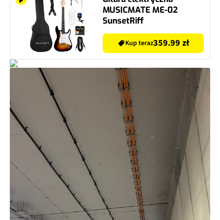
MUSICMATE ME-02
SunsetRiff
359.99 zł
Kup teraz