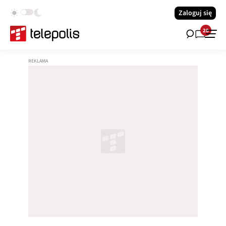
Zaloguj się
28