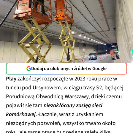
Dodaj do ulubionych źródeł w Google
Play
zakończył rozpoczęte w 2023 roku prace w
tunelu pod Ursynowem, w ciągu trasy S2, będącej
Południową Obwodnicą Warszawy, dzięki czemu
pojawił się tam
niezakłócony zasięg sieci
komórkowej
. Łącznie, wraz z uzyskaniem
niezbędnych pozwoleń, wszystko trwało około
roku, ale same prace budowlane zajęły kilka