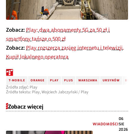
Zobacz:
Play: dwa abonamenty 5G za 50 zł i
smartfony tańsze o 500 zł
Zobacz:
Play rozszerza zasięg internetu i telewizji.
Kupił lokalnego operatora
T-MOBILE
ORANGE
PLAY
PLUS
WARSZAWA
URSYNÓW
BEZP
Źródła zdjęć: Play
Źródła tekstu: Play, Wojciech Jabczyński / Play
Zobacz więcej
06
WIADOMOŚCI
SIE
2026