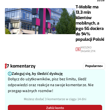
T-Mobile ma
13,3 mln
klientów
mobilnych, a
jego 5G dociera
do 94%
populacji Polski
MIESZKO
18
ZAGAŃCZYK
7 komentarzy
Popularne
Zaloguj się, by śledzić dyskuję
Dołącz do użytkowników, pisz bez limitu, śledź
odpowiedzi oraz reakcje na swoje komentarze. Nie
przegap ważnych rozmów!
Możesz dodać 3 komentarze w ciągu 14 dni
Załóż konto