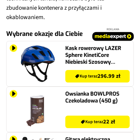
zbudowanie kontenera z przyłączami i
okablowaniem.
REKLAMA
Wybrane okazje dla Ciebie
Kask rowerowy LAZER
Sphere KinetiCore
Niebieski Szosowy
(rozmiar M)
296.99 zł
Kup teraz
Owsianka BOWLPROS
Czekoladowa (450 g)
22 zł
Kup teraz
Gitara elektryczna