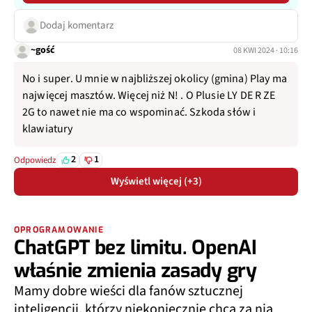
Dodaj komentarz
~gość
08 KWI 2024 · 10:16
No i super. U mnie w najbliższej okolicy (gmina) Play ma
najwięcej masztów. Więcej niż N! . O Plusie LY DE R ZE
2G to nawet nie ma co wspominać. Szkoda słów i
klawiatury
2
1
Odpowiedz
Wyświetl więcej (+3)
OPROGRAMOWANIE
ChatGPT bez limitu. OpenAI
właśnie zmienia zasady gry
Mamy dobre wieści dla fanów sztucznej
inteligencji, którzy niekoniecznie chcą za nią