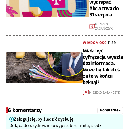
wydrapać.
Akcja trwa do
31 sierpnia
MIESZKO
0
ZAGAŃCZYK
WIADOMOŚCI
11:59
Miała być
cyfryzacja, wyszła
dezinformacja.
Może by tak ktoś
za to w końcu
beknął?
MIESZKO ZAGAŃCZYK
0
6 komentarzy
Popularne
Zaloguj się, by śledzić dyskuję
Dołącz do użytkowników, pisz bez limitu, śledź