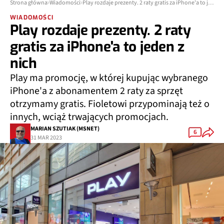
Strona główna
Wiadomości
Play rozdaje prezenty. 2 raty gratis za iPhone'a to jeden z nich
WIADOMOŚCI
Play rozdaje prezenty. 2 raty
gratis za iPhone'a to jeden z
nich
Play ma promocję, w której kupując wybranego
iPhone'a z abonamentem 2 raty za sprzęt
otrzymamy gratis. Fioletowi przypominają też o
innych, wciąż trwających promocjach.
MARIAN SZUTIAK (MSNET)
6
31 MAR 2023