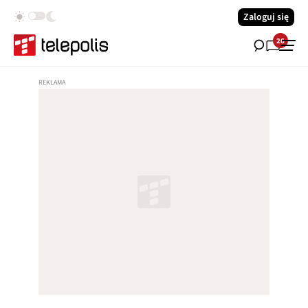
Zaloguj się
26