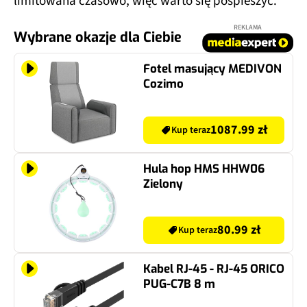
limitowana czasowo, więc warto się pospieszyć.
REKLAMA
Wybrane okazje dla Ciebie
Fotel masujący MEDIVON
Cozimo
1087.99 zł
Kup teraz
Hula hop HMS HHW06
Zielony
80.99 zł
Kup teraz
Kabel RJ-45 - RJ-45 ORICO
PUG-C7B 8 m