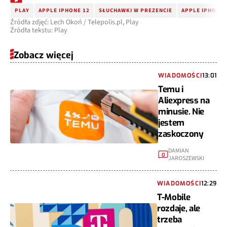
PLAY
APPLE IPHONE 12
SŁUCHAWKI W PREZENCIE
APPLE IPHONE 
Źródła zdjęć: Lech Okoń / Telepolis.pl, Play
Źródła tekstu: Play
Zobacz więcej
WIADOMOŚCI
13:01
Temu i
Aliexpress na
minusie. Nie
jestem
zaskoczony
DAMIAN
0
JAROSZEWSKI
WIADOMOŚCI
12:29
T-Mobile
rozdaje, ale
trzeba