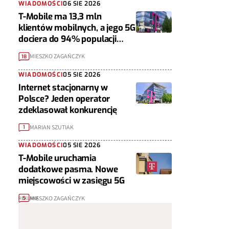
WIADOMOŚCI
06 SIE 2026
T-Mobile ma 13,3 mln
klientów mobilnych, a jego 5G
dociera do 94% populacji
Polski
MIESZKO ZAGAŃCZYK
18
WIADOMOŚCI
05 SIE 2026
Internet stacjonarny w
Polsce? Jeden operator
zdeklasował konkurencję
MARIAN SZUTIAK
1
WIADOMOŚCI
05 SIE 2026
T-Mobile uruchamia
dodatkowe pasma. Nowe
miejscowości w zasięgu 5G
MIESZKO ZAGAŃCZYK
5