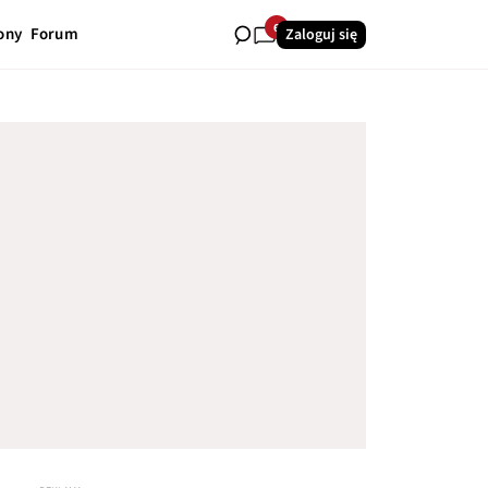
6
ony
Forum
Zaloguj się