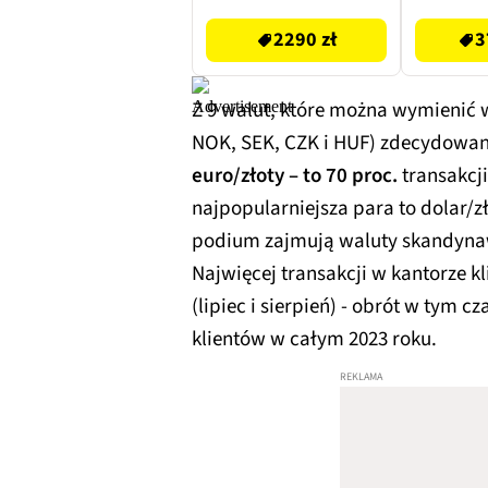
2290 zł
3
Z 9 walut, które można wymienić 
NOK, SEK, CZK i HUF) zdecydowa
euro/złoty – to 70 proc.
transakcj
najpopularniejsza para to dolar/zło
podium zajmują waluty skandynaws
Najwięcej transakcji w kantorze kl
(lipiec i sierpień) - obrót w tym c
klientów w całym 2023 roku.