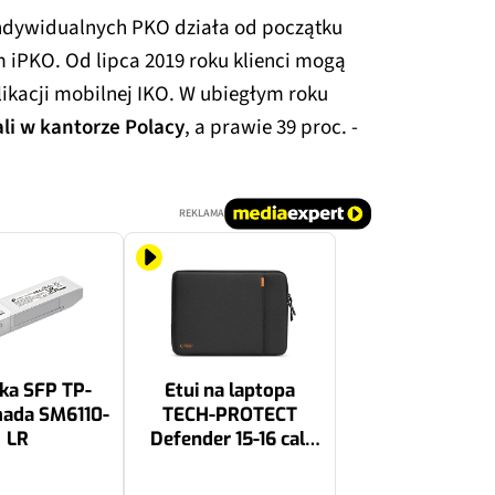
indywidualnych PKO działa od początku
 iPKO. Od lipca 2019 roku klienci mogą
likacji mobilnej IKO. W ubiegłym roku
ali w kantorze Polacy
, a prawie 39 proc. -
REKLAMA
ka SFP TP-
Etui na laptopa
ada SM6110-
TECH-PROTECT
LR
Defender 15-16 cali
Czarny
69 zł