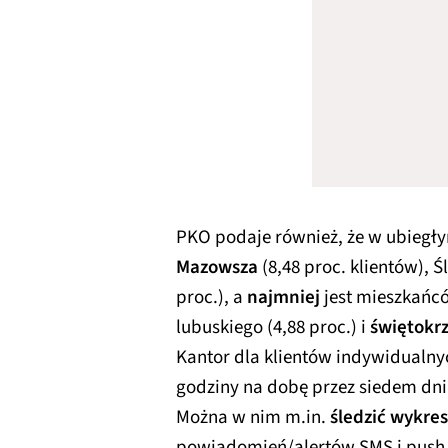
PKO podaje również, że w ubiegł
Mazowsza
(8,48 proc. klientów), Śl
proc.), a
najmniej
jest mieszkańcó
lubuskiego (4,88 proc.) i
świętokr
Kantor dla klientów indywidualny
godziny na dobę przez siedem dni
Można w nim m.in.
śledzić wykre
powiadomień/alertów SMS i push 