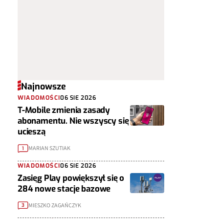
Najnowsze
WIADOMOŚCI
06 SIE 2026
T-Mobile zmienia zasady
abonamentu. Nie wszyscy się
ucieszą
MARIAN SZUTIAK
1
WIADOMOŚCI
06 SIE 2026
Zasięg Play powiększył się o
284 nowe stacje bazowe
MIESZKO ZAGAŃCZYK
3