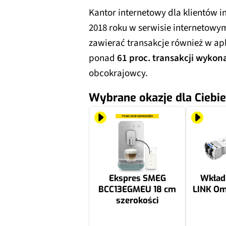
Kantor internetowy dla klientów 
2018 roku w serwisie internetowym
zawierać transakcje również w ap
ponad
61 proc. transakcji wykon
obcokrajowcy.
Wybrane okazje dla Ciebie
Ekspres SMEG
Wkład
BCC13EGMEU 18 cm
LINK Om
szerokości
2290 zł
378.23 zł