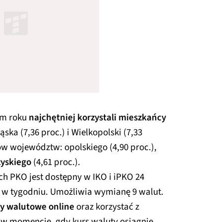
ym roku
najchętniej korzystali mieszkańcy
ąska (7,36 proc.) i Wielkopolski (7,33
w województw: opolskiego (4,90 proc.),
zyskiego
(4,61 proc.).
ch PKO jest dostępny w IKO i iPKO 24
 w tygodniu. Umożliwia wymianę 9 walut.
sy walutowe online
oraz korzystać z
w momencie, gdy kurs waluty osiągnie