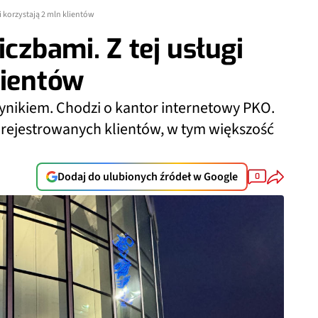
gi korzystają 2 mln klientów
iczbami. Z tej usługi
lientów
ynikiem. Chodzi o kantor internetowy PKO.
zarejestrowanych klientów, w tym większość
Dodaj do ulubionych źródeł w Google
0