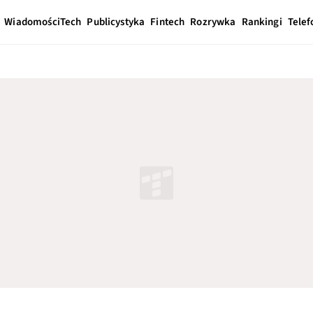
Wiadomości
Tech
Publicystyka
Fintech
Rozrywka
Rankingi
Telef