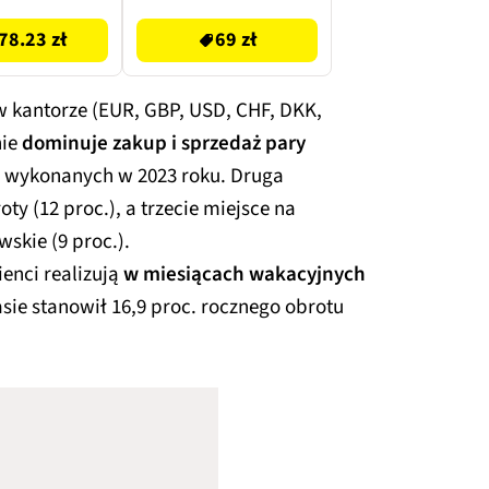
78.23 zł
69 zł
w kantorze (EUR, GBP, USD, CHF, DKK,
nie
dominuje zakup i sprzedaż pary
i wykonanych w 2023 roku. Druga
ty (12 proc.), a trzecie miejsce na
kie (9 proc.).
ienci realizują
w miesiącach wakacyjnych
zasie stanowił 16,9 proc. rocznego obrotu