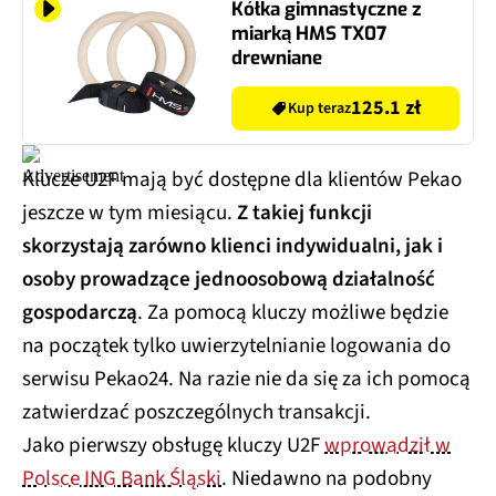
Kółka gimnastyczne z
miarką HMS TX07
drewniane
125.1 zł
Kup teraz
Klucze U2F mają być dostępne dla klientów Pekao
jeszcze w tym miesiącu.
Z takiej funkcji
skorzystają zarówno klienci indywidualni, jak i
osoby prowadzące jednoosobową działalność
gospodarczą
. Za pomocą kluczy możliwe będzie
na początek tylko uwierzytelnianie logowania do
serwisu Pekao24. Na razie nie da się za ich pomocą
zatwierdzać poszczególnych transakcji.
Jako pierwszy obsługę kluczy U2F
wprowadził w
Polsce ING Bank Śląski
. Niedawno na podobny