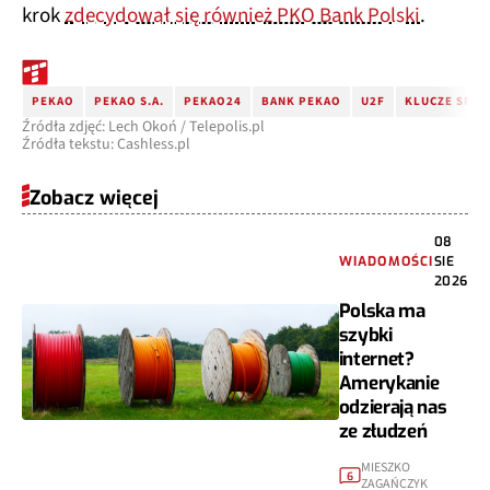
krok
zdecydował się również PKO Bank Polski
.
PEKAO
PEKAO S.A.
PEKAO24
BANK PEKAO
U2F
KLUCZE SPR
Źródła zdjęć: Lech Okoń / Telepolis.pl
Źródła tekstu: Cashless.pl
Zobacz więcej
08
WIADOMOŚCI
SIE
2026
Polska ma
szybki
internet?
Amerykanie
odzierają nas
ze złudzeń
MIESZKO
6
ZAGAŃCZYK