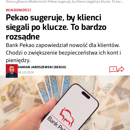
Strona główna
Wiadomości
Pekao sugeruje, by klienci sięgali po klucze. To bardzo rozsądne
WIADOMOŚCI
Pekao sugeruje, by klienci
sięgali po klucze. To bardzo
rozsądne
Bank Pekao zapowiedział nowość dla klientów.
Chodzi o zwiększenie bezpieczeństwa ich kont i
pieniędzy.
DAMIAN JAROSZEWSKI (NER1O)
1
08 LIS 2024