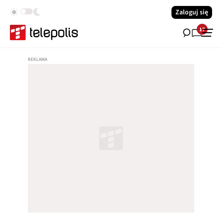
Zaloguj się
17