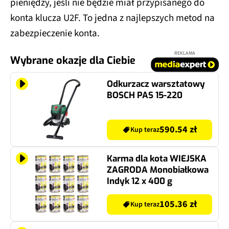
pieniędzy, jeśli nie będzie miał przypisanego do
konta klucza U2F. To jedna z najlepszych metod na
zabezpieczenie konta.
REKLAMA
Wybrane okazje dla Ciebie
Odkurzacz warsztatowy
BOSCH PAS 15-220
590.54 zł
Kup teraz
Karma dla kota WIEJSKA
ZAGRODA Monobiałkowa
Indyk 12 x 400 g
105.36 zł
Kup teraz