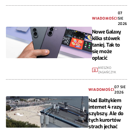
07
WIADOMOŚCI
SIE
2026
Nowe Galaxy
kilka stówek
taniej. Tak to
się może
opłacić
MIESZKO
0
ZAGAŃCZYK
07 SIE
WIADOMOŚCI
2026
Nad Bałtykiem
internet 4 razy
szybszy. Ale do
tych kurortów
strach jechać