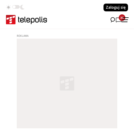
Zaloguj się
39