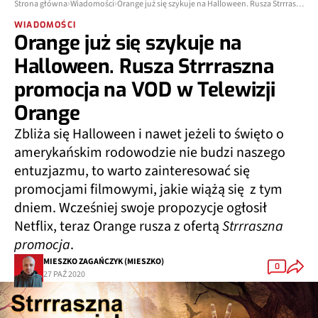
Strona główna
Wiadomości
Orange już się szykuje na Halloween. Rusza Strrraszna promocja na VOD w Telewizji Orange
WIADOMOŚCI
Orange już się szykuje na
Halloween. Rusza Strrraszna
promocja na VOD w Telewizji
Orange
Zbliża się Halloween i nawet jeżeli to święto o
amerykańskim rodowodzie nie budzi naszego
entuzjazmu, to warto zainteresować się
promocjami filmowymi, jakie wiążą się z tym
dniem. Wcześniej swoje propozycje ogłosił
Netflix, teraz Orange rusza z ofertą
Strrraszna
promocja
.
MIESZKO ZAGAŃCZYK (MIESZKO)
0
27 PAŹ 2020