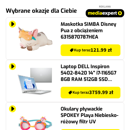
REKLAMA
Wybrane okazje dla Ciebie
Maskotka SIMBA Disney
Pua z obciążeniem
6315870787HEA
121.99 zł
Kup teraz
Laptop DELL Inspiron
5402-8420 14" i7-1165G7
8GB RAM 512GB SSD
Windows 11 Home
3759.99 zł
Kup teraz
Okulary pływackie
SPOKEY Playa Niebiesko-
różowy filtr UV