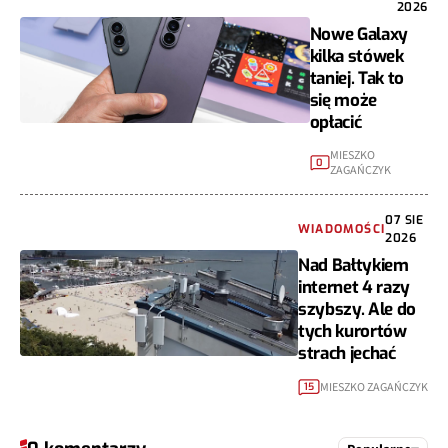
2026
Nowe Galaxy
kilka stówek
taniej. Tak to
się może
opłacić
MIESZKO
0
ZAGAŃCZYK
07 SIE
WIADOMOŚCI
2026
Nad Bałtykiem
internet 4 razy
szybszy. Ale do
tych kurortów
strach jechać
MIESZKO ZAGAŃCZYK
15