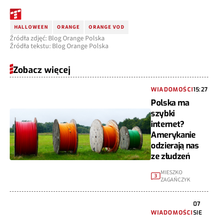
HALLOWEEN
ORANGE
ORANGE VOD
Źródła zdjęć: Blog Orange Polska
Źródła tekstu: Blog Orange Polska
Zobacz więcej
WIADOMOŚCI
15:27
Polska ma
szybki
internet?
Amerykanie
odzierają nas
ze złudzeń
MIESZKO
3
ZAGAŃCZYK
07
WIADOMOŚCI
SIE