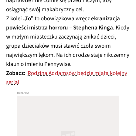
naprawdę i nie cofnie się przed niczym, aby
osiągnąć swój makabryczny cel.
Z kolei
„To”
to obowiązkowa wręcz
ekranizacja
powieści mistrza horroru – Stephena Kinga
. Kiedy
w małym miasteczku zaczynają znikać dzieci,
grupa dzieciaków musi stawić czoła swoim
największym lękom. Na ich drodze staje nikczemny
klaun o imieniu Pennywise.
Zobacz:
Rodzina Addamsów będzie miała kolejny
serial