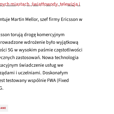
jnych miastach, światłowody, telewizja i
uje Martin Mellor, szef firmy Ericsson w
icsson torują drogę komercyjnym
eprowadzone wdrożenie było wyjątkową
ości 5G w wysokim paśmie częstotliwości
tycznych zastosowań. Nowa technologia
kacyjnym świadczenie usług we
ządami i uczelniami. Doskonałym
est testowany wspólnie FWA (Fixed
G.
PANE