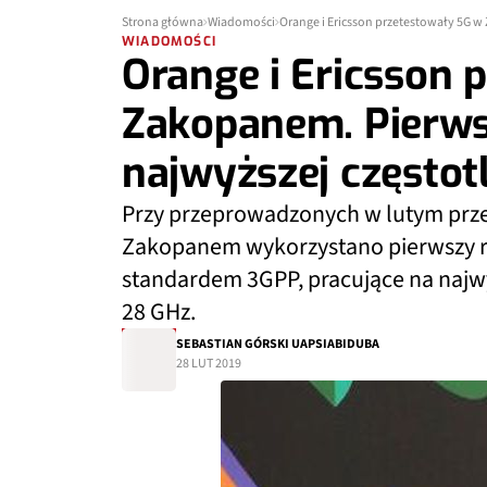
Strona główna
Wiadomości
Orange i Ericsson przetestowały 5G w
WIADOMOŚCI
Orange i Ericsson 
Zakopanem. Pierws
najwyższej częstot
Przy przeprowadzonych w lutym przez
Zakopanem wykorzystano pierwszy ra
standardem 3GPP, pracujące na najw
28 GHz.
SEBASTIAN GÓRSKI UAPSIABIDUBA
28 LUT 2019