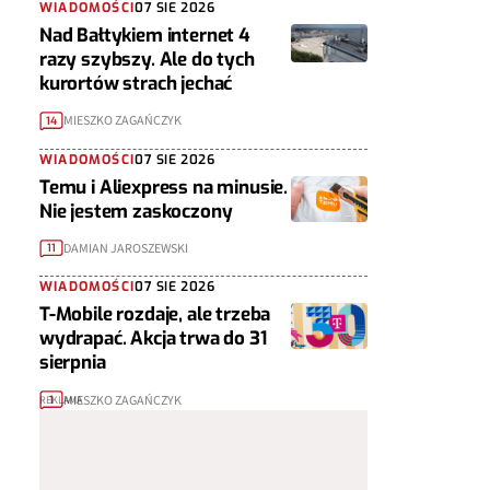
WIADOMOŚCI
07 SIE 2026
Nad Bałtykiem internet 4
razy szybszy. Ale do tych
kurortów strach jechać
MIESZKO ZAGAŃCZYK
14
WIADOMOŚCI
07 SIE 2026
Temu i Aliexpress na minusie.
Nie jestem zaskoczony
DAMIAN JAROSZEWSKI
11
WIADOMOŚCI
07 SIE 2026
T-Mobile rozdaje, ale trzeba
wydrapać. Akcja trwa do 31
sierpnia
MIESZKO ZAGAŃCZYK
1