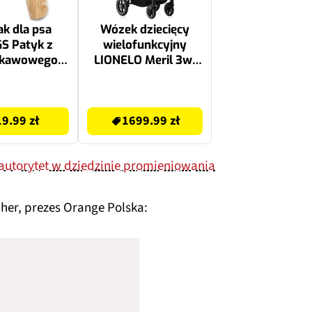
k dla psa
Wózek dziecięcy
S Patyk z
wielofunkcyjny
 kawowego L
LIONELO Meril 3w1
1 szt.)
Czarny
1699.99 zł
19.99 zł
1699.99 zł
 autorytet w dziedzinie promieniowania
her, prezes Orange Polska: