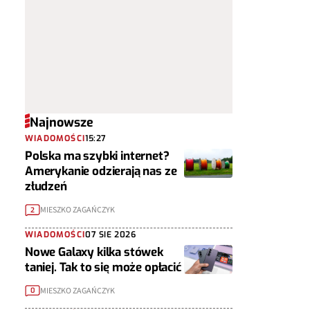
Najnowsze
WIADOMOŚCI
15:27
Polska ma szybki internet?
Amerykanie odzierają nas ze
złudzeń
MIESZKO ZAGAŃCZYK
2
WIADOMOŚCI
07 SIE 2026
Nowe Galaxy kilka stówek
taniej. Tak to się może opłacić
MIESZKO ZAGAŃCZYK
0