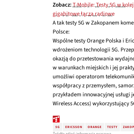
Zobacz:
T-Mobile: Testy 5G w kole
gigabitowe łącza radiowe
A tak testy 5G w Zakopanem koment
Polsce:
Wspólne testy Orange Polska i Er
wdrożeniom technologii 5G. Prz
okazją do przetestowania wydajn
w warunkach miejskich i jej prak
umożliwi operatorom telekomuni
współpracy z przemysłem, samor
przykładem innowacyjnej usługi j
Wireless Access) wykorzystujący 5
5G
ERICSSON
ORANGE
TESTY
ZAKO