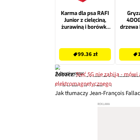
Karma dla psa RAFI
Gryza
Junior z cielęciną,
4DOG
żurawiną i borówką
drzewa
24 x 400 g
(
99.36 zł
19.99 zł
99.36 zł
Zobacz:
Sieć 5G nie zabija - mówi
elektromagnetycznego
Jak tłumaczy Jean-François Fallac