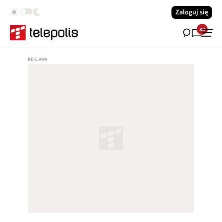
Zaloguj się
33