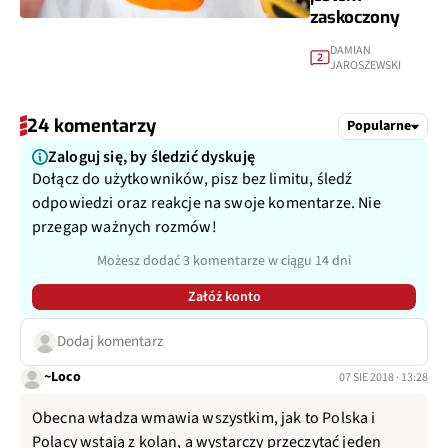
zaskoczony
DAMIAN
2
JAROSZEWSKI
24 komentarzy
Popularne
Zaloguj się, by śledzić dyskuję
Dołącz do użytkowników, pisz bez limitu, śledź
odpowiedzi oraz reakcje na swoje komentarze. Nie
przegap ważnych rozmów!
Możesz dodać 3 komentarze w ciągu 14 dni
Załóż konto
Dodaj komentarz
~Loco
07 SIE 2018 · 13:28
Obecna władza wmawia wszystkim, jak to Polska i
Polacy wstają z kolan, a wystarczy przeczytać jeden