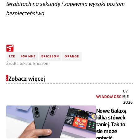
terabitach na sekundę i zapewnia wysoki poziom
bezpieczeństwa
LTE
450 MHZ
ERICSSON
ORANGE
Źródła tekstu: Ericsson
Zobacz więcej
07
WIADOMOŚCI
SIE
2026
Nowe Galaxy
kilka stówek
taniej. Tak to
się może
opłacić