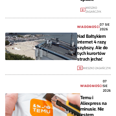
MIESZKO
0
ZAGAŃCZYK
07 SIE
WIADOMOŚCI
2026
Nad Bałtykiem
internet 4 razy
szybszy. Ale do
tych kurortów
strach jechać
MIESZKO ZAGAŃCZYK
10
07
WIADOMOŚCI
SIE
2026
Temu i
Aliexpress na
minusie. Nie
jestem