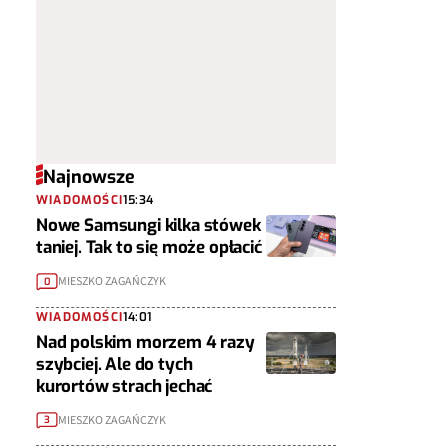
Najnowsze
WIADOMOŚCI
15:34
Nowe Samsungi kilka stówek
taniej. Tak to się może opłacić
MIESZKO ZAGAŃCZYK
0
WIADOMOŚCI
14:01
Nad polskim morzem 4 razy
szybciej. Ale do tych
kurortów strach jechać
MIESZKO ZAGAŃCZYK
3