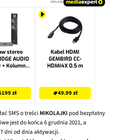
REKLAMA
aw stereo
Kabel HDMI
IDGE AUDIO
GEMBIRD CC-
 + Kolumny
HDMI4X 0.5 m
ikowe DALI
 7 (Czarne)
49.99 zł
6199 zł
49.99 zł
ać SMS o treści
MIKOLAJKI
pod bezpłatny
iwe jest do końca 6 grudnia 2021, a
7 dni od dnia aktywacji.