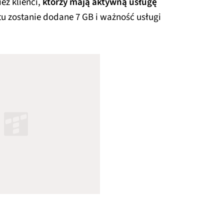
eż klienci,
którzy mają aktywną usługę
tu zostanie dodane 7 GB i ważność usługi