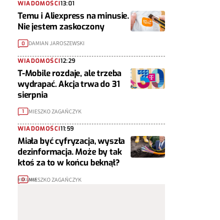
WIADOMOŚCI
13:01
Temu i Aliexpress na minusie.
Nie jestem zaskoczony
DAMIAN JAROSZEWSKI
0
WIADOMOŚCI
12:29
T-Mobile rozdaje, ale trzeba
wydrapać. Akcja trwa do 31
sierpnia
MIESZKO ZAGAŃCZYK
1
WIADOMOŚCI
11:59
Miała być cyfryzacja, wyszła
dezinformacja. Może by tak
ktoś za to w końcu beknął?
MIESZKO ZAGAŃCZYK
0