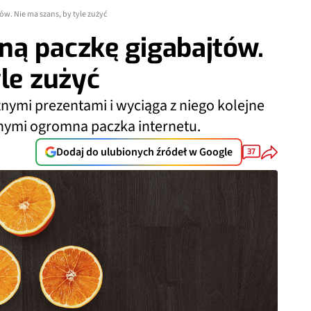
w. Nie ma szans, by tyle zużyć
ną paczkę gigabajtów.
yle zużyć
nymi prezentami i wyciąga z niego kolejne
nnymi ogromna paczka internetu.
Dodaj do ulubionych źródeł w Google
37