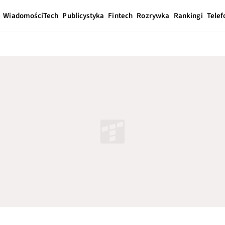
Wiadomości
Tech
Publicystyka
Fintech
Rozrywka
Rankingi
Telef