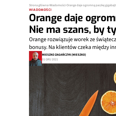
Strona główna
Wiadomości
Orange daje ogromną paczkę gigabajtó
WIADOMOŚCI
Orange daje ogrom
Nie ma szans, by t
Orange rozwiązuje worek ze świątecz
bonusy. Na klientów czeka między i
MIESZKO ZAGAŃCZYK (MIESZKO)
01 GRU 2021