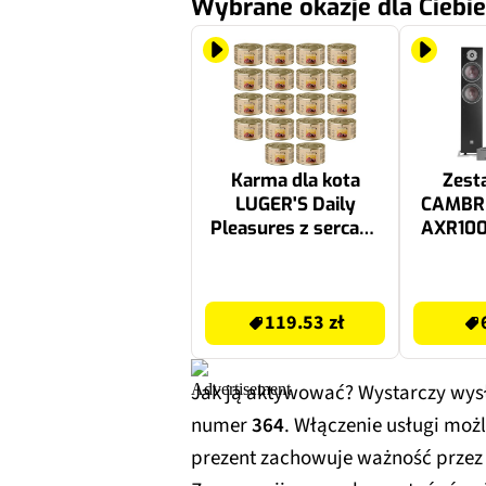
Wybrane okazje dla Ciebie
Karma dla kota
Zest
LUGER'S Daily
CAMBR
Pleasures z sercami
AXR100
z kaczki 18 x 185 g
głośn
OBERON
119.53 zł
6199 zł
119.53 zł
Jak ją aktywować? Wystarczy wysł
numer
364
. Włączenie usługi możl
prezent zachowuje ważność przez 