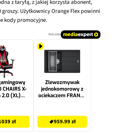
dna z taryfą, z jakiej korzysta abonent,
 groszy. Użytkownicy Orange Flex powinni
ce kody promocyjne.
REKLAMA
 gamingowy
Zlewozmywak
 CHAIRS X-
jednokomorowy z
 2.0 (XL)
ociekaczem FRANKE
o-czerwony
Basis BFG 611-78
114.0741.962 Onyx
959.99 zł
50x78 + wkładka
1039 zł
959.99 zł
ociekowa