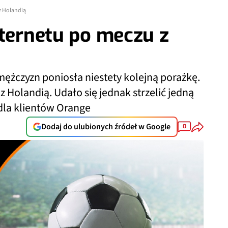
z Holandią
nternetu po meczu z
mężczyzn poniosła niestety kolejną porażkę.
 Holandią. Udało się jednak strzelić jedną
 dla klientów Orange
Dodaj do ulubionych źródeł w Google
0