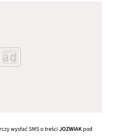
ad
arczy wysłać SMS o treści
JOZWIAK
pod