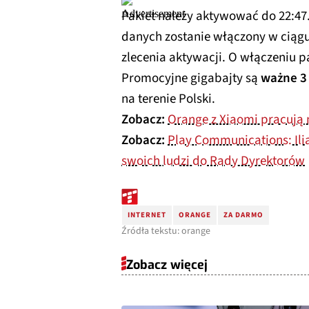
Pakiet należy aktywować do 22:47.
danych zostanie włączony w ciągu
zlecenia aktywacji. O włączeniu
Promocyjne gigabajty są
ważne 3
na terenie Polski.
Zobacz:
Orange z Xiaomi pracują 
Zobacz:
Play Communications: Ili
swoich ludzi do Rady Dyrektorów
INTERNET
ORANGE
ZA DARMO
Źródła tekstu: orange
Zobacz więcej