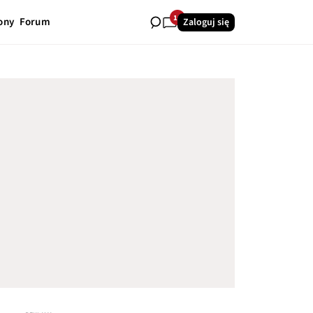
16
ony
Forum
Zaloguj się