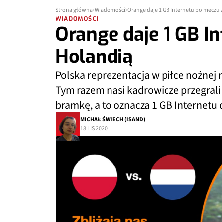
Strona główna
Wiadomości
Orange daje 1 GB Internetu po meczu 
WIADOMOŚCI
Orange daje 1 GB I
Holandią
Polska reprezentacja w piłce nożnej 
Tym razem nasi kadrowicze przegrali z
bramkę, a to oznacza 1 GB Internetu
MICHAŁ ŚWIECH (ISAND)
18 LIS 2020