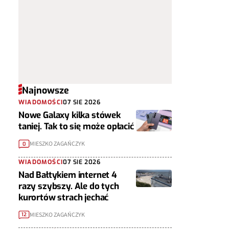
Najnowsze
WIADOMOŚCI
07 SIE 2026
Nowe Galaxy kilka stówek
taniej. Tak to się może opłacić
MIESZKO ZAGAŃCZYK
0
WIADOMOŚCI
07 SIE 2026
Nad Bałtykiem internet 4
razy szybszy. Ale do tych
kurortów strach jechać
MIESZKO ZAGAŃCZYK
12