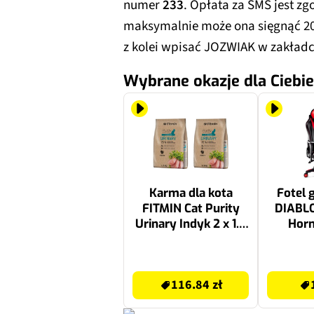
numer
233
. Opłata za SMS jest zgo
maksymalnie może ona sięgnąć 20
z kolei wpisać JOZWIAK w zakład
Wybrane okazje dla Ciebie
Karma dla kota
Fotel
FITMIN Cat Purity
DIABLO
Urinary Indyk 2 x 1.5
Horn
kg
Czarn
116.84 zł
1039 zł
116.84 zł