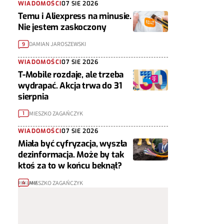
WIADOMOŚCI
07 SIE 2026
Temu i Aliexpress na minusie.
Nie jestem zaskoczony
DAMIAN JAROSZEWSKI
9
WIADOMOŚCI
07 SIE 2026
T-Mobile rozdaje, ale trzeba
wydrapać. Akcja trwa do 31
sierpnia
MIESZKO ZAGAŃCZYK
1
WIADOMOŚCI
07 SIE 2026
Miała być cyfryzacja, wyszła
dezinformacja. Może by tak
ktoś za to w końcu beknął?
MIESZKO ZAGAŃCZYK
4