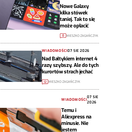
Nowe Galaxy
kilka stówek
taniej. Tak to się
może opłacić
MIESZKO ZAGAŃCZYK
0
WIADOMOŚCI
07 SIE 2026
Nad Bałtykiem internet 4
razy szybszy. Ale do tych
kurortów strach jechać
MIESZKO ZAGAŃCZYK
12
07 SIE
WIADOMOŚCI
2026
Temu i
Aliexpress na
minusie. Nie
jestem