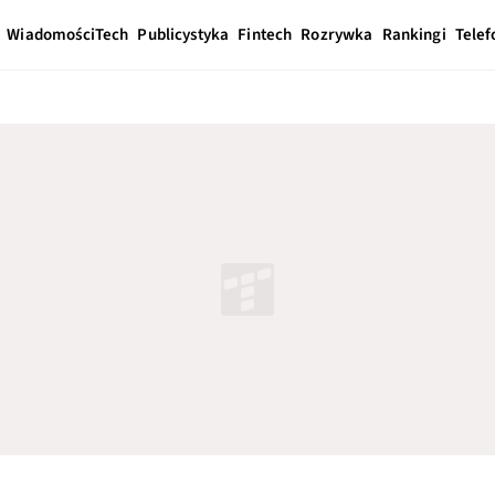
Wiadomości
Tech
Publicystyka
Fintech
Rozrywka
Rankingi
Telef