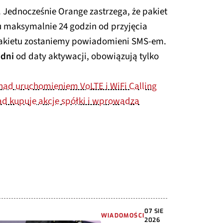
 Jednocześnie Orange zastrzega, że pakiet
 maksymalnie 24 godzin od przyjęcia
 pakietu zostaniemy powiadomieni SMS-em.
 dni
od daty aktywacji, obowiązują tylko
nad uruchomieniem VoLTE i WiFi Calling
ad kupuje akcje spółki i wprowadza
07 SIE
WIADOMOŚCI
2026