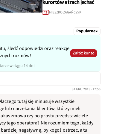
kurortów strach jechać
MIESZKO ZAGAŃCZYK
13
Popularne
itu, śledź odpowiedzi oraz reakcje
Załóż konto
ażnych rozmów!
arze w ciągu 14 dni
31 GRU 2013 · 17:56
laczego tutaj się minusuje wszystkie
e lub narzekania klientów, którzy mieli
o jakaś zmowa czy po prostu przedstawiciele
ycy tego operatora? Nie rozumiem tego, każdy
bardziej negatywną, by kogoś ostrzec, a tu