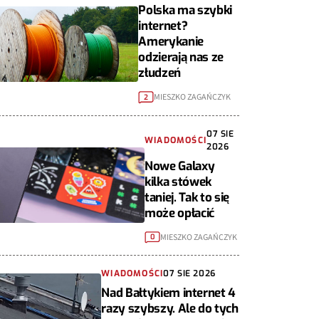
Polska ma szybki
internet?
Amerykanie
odzierają nas ze
złudzeń
MIESZKO ZAGAŃCZYK
2
07 SIE
WIADOMOŚCI
2026
Nowe Galaxy
kilka stówek
taniej. Tak to się
może opłacić
MIESZKO ZAGAŃCZYK
0
WIADOMOŚCI
07 SIE 2026
Nad Bałtykiem internet 4
razy szybszy. Ale do tych