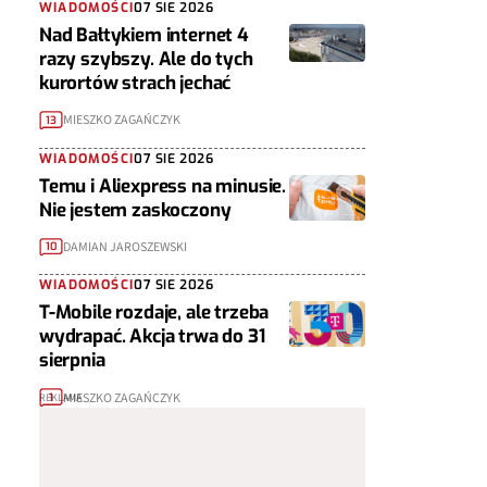
WIADOMOŚCI
07 SIE 2026
Nad Bałtykiem internet 4
razy szybszy. Ale do tych
kurortów strach jechać
MIESZKO ZAGAŃCZYK
13
WIADOMOŚCI
07 SIE 2026
Temu i Aliexpress na minusie.
Nie jestem zaskoczony
DAMIAN JAROSZEWSKI
10
WIADOMOŚCI
07 SIE 2026
T-Mobile rozdaje, ale trzeba
wydrapać. Akcja trwa do 31
sierpnia
MIESZKO ZAGAŃCZYK
1