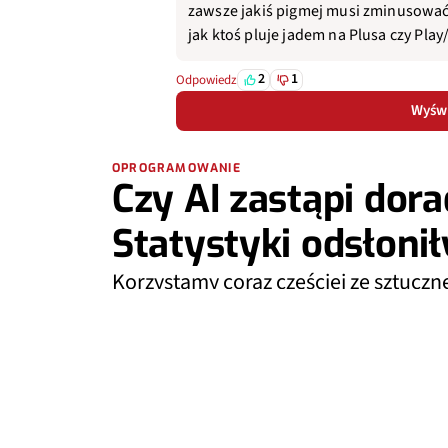
zawsze jakiś pigmej musi zminusować
jak ktoś pluje jadem na Plusa czy Play/'
2
1
Odpowiedz
Wyświ
OPROGRAMOWANIE
Czy AI zastąpi do
Statystyki odsłoni
Korzystamy coraz częściej ze sztuczn
życia. Jednym z nich są finanse. Czy
Pojawiły się wyniki najnowszego sond
zależności.
JAKUB KRAWCZYŃSKI KUBAKRAW
16:13