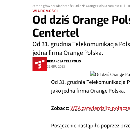
Strona główna
Wiadomości
Od dziś Orange Polska zamiast TP i PT
WIADOMOŚCI
Od dziś Orange Pol
Centertel
Od 31. grudnia Telekomunikacja Polsk
jedna firma Orange Polska.
REDAKCJA TELEPOLIS
31 GRU 2013
Od 31. grudnia Telekomunikacja Po
jako jedna firma Orange Polska.
Zobacz:
WZA zatwierdziło połączen
Połączenie nastąpiło poprzez prze