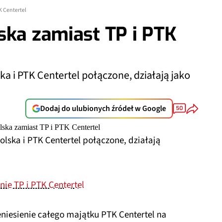
K Centertel
ska zamiast TP i PTK
a i PTK Centertel połączone, działają jako
Dodaj do ulubionych źródeł w Google
50
lska i PTK Centertel połączone, działają
ie TP i PTK Centertel
niesienie całego majątku PTK Centertel na