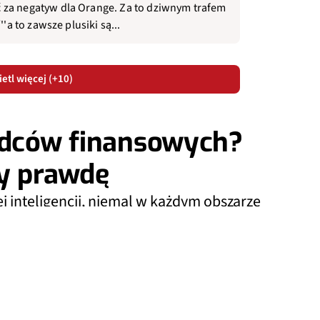
 za negatyw dla Orange. Za to dziwnym trafem
'a to zawsze plusiki są...
etl więcej (+10)
radców finansowych?
ły prawdę
ej inteligencji, niemal w każdym obszarze
 doradcy finansowi mają się czego obawiać?
ażu i przedstawiają one dość interesujące
Dodaj do ulubionych źródeł w Google
0