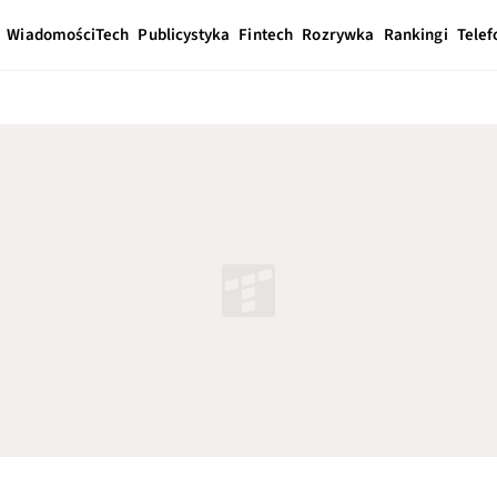
Wiadomości
Tech
Publicystyka
Fintech
Rozrywka
Rankingi
Telef