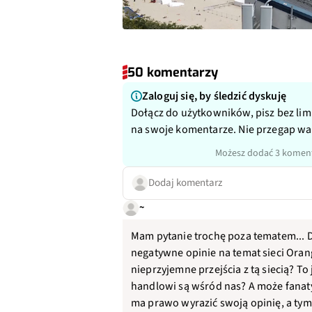
50 komentarzy
Zaloguj się, by śledzić dyskuję
Dołącz do użytkowników, pisz bez lim
na swoje komentarze. Nie przegap w
Możesz dodać 3 koment
Dodaj komentarz
~
Mam pytanie trochę poza tematem... D
negatywne opinie na temat sieci Orang
nieprzyjemne przejścia z tą siecią? T
handlowi są wśród nas? A może fanat
ma prawo wyrazić swoją opinię, a tym 