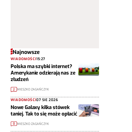
Najnowsze
WIADOMOŚCI
15:27
Polska ma szybki internet?
Amerykanie odzierają nas ze
złudzeń
MIESZKO ZAGAŃCZYK
2
WIADOMOŚCI
07 SIE 2026
Nowe Galaxy kilka stówek
taniej. Tak to się może opłacić
MIESZKO ZAGAŃCZYK
0