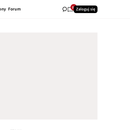
29
ony
Forum
Zaloguj się