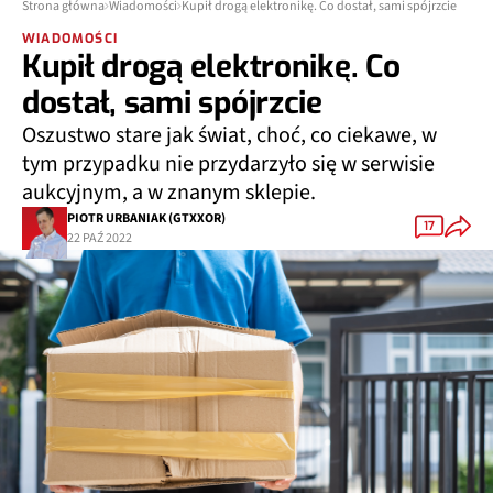
Strona główna
Wiadomości
Kupił drogą elektronikę. Co dostał, sami spójrzcie
WIADOMOŚCI
Kupił drogą elektronikę. Co
dostał, sami spójrzcie
Oszustwo stare jak świat, choć, co ciekawe, w
tym przypadku nie przydarzyło się w serwisie
aukcyjnym, a w znanym sklepie.
PIOTR URBANIAK (GTXXOR)
17
22 PAŹ 2022