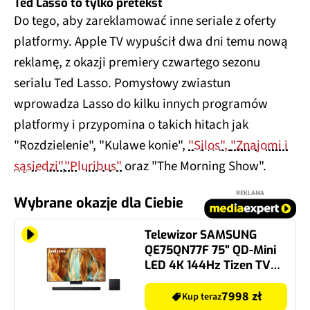
Ted Lasso to tylko pretekst
Do tego, aby zareklamować inne seriale z oferty
platformy. Apple TV wypuścił dwa dni temu nową
reklamę, z okazji premiery czwartego sezonu
serialu Ted Lasso. Pomysłowy zwiastun
wprowadza Lasso do kilku innych programów
platformy i przypomina o takich hitach jak
"Rozdzielenie", "Kulawe konie",
"Silos",
"Znajomi i
sąsiedzi"
,
"Pluribus"
oraz "The Morning Show".
REKLAMA
Wybrane okazje dla Ciebie
Telewizor SAMSUNG
QE75QN77F 75" QD-Mini
LED 4K 144Hz Tizen TV
HDMI 2.1 + Soundbar
SAMSUNG HW-Q800F EN
7998 zł
Kup teraz