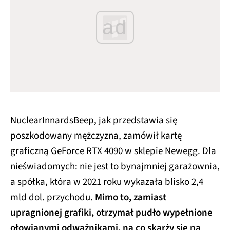
ad
NuclearInnardsBeep, jak przedstawia się
poszkodowany mężczyzna, zamówił kartę
graficzną GeForce RTX 4090 w sklepie Newegg. Dla
nieświadomych: nie jest to bynajmniej garażownia,
a spółka, która w 2021 roku wykazała blisko 2,4
mld dol. przychodu.
Mimo to, zamiast
upragnionej grafiki, otrzymał pudło wypełnione
ołowianymi odważnikami, na co skarży się na