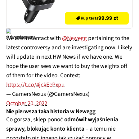
99.99 zł
Kup teraz
We are in contact with
@Newegg
pertaining to the
latest controversy and are investigating now. Likely
will update in next HW News if we have one. We
hope the user sees we want to buy the weights off
of them for the video. Context:
https://t.co/4jckEePxpu
— GamersNexus (@GamersNexus)
October 20, 2022
Nie pierwsza taka historia w Newegg
Co gorsza, sklep ponoć
odmówił wyjaśnienia
sprawy, blokując konto klienta
– a temu nie
pozostało nic innego jak szukać pomocy w