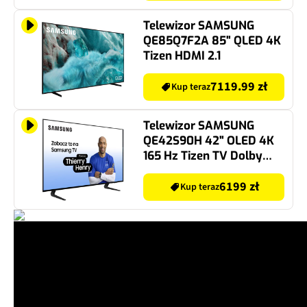
Czarny 5.1.2-kanałowy,
Bezprzewodowy
Telewizor SAMSUNG
Subwoofer, Wi-Fi, BT,
QE85Q7F2A 85" QLED 4K
HDMI eARC, Dolby
Tizen HDMI 2.1
Atmos, Q-Symphony
7119.99 zł
Kup teraz
Telewizor SAMSUNG
QE42S90H 42" OLED 4K
165 Hz Tizen TV Dolby
Atmos HDMI 2.1
6199 zł
Kup teraz