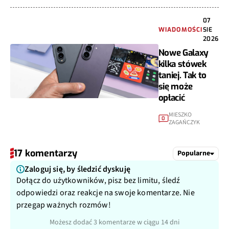
07
WIADOMOŚCI
SIE
2026
Nowe Galaxy
kilka stówek
taniej. Tak to
się może
opłacić
MIESZKO
0
ZAGAŃCZYK
17 komentarzy
Popularne
Zaloguj się, by śledzić dyskuję
Dołącz do użytkowników, pisz bez limitu, śledź
odpowiedzi oraz reakcje na swoje komentarze. Nie
przegap ważnych rozmów!
Możesz dodać 3 komentarze w ciągu 14 dni