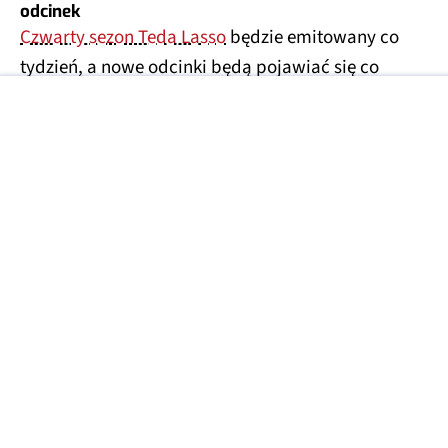
odcinek
Czwarty sezon Teda Lasso
będzie emitowany co
tydzień, a nowe odcinki będą pojawiać się co
każdą środę, aż do 7 października. I mimo tego, że
na razie można obejrzeć jedynie premierowy
odcinek (zatytułowany "Dom"), to Ted Lasso (sezon
czwarty) już znalazł się na pierwszym miejscu listy
najpopularniejszych seriali telewizyjnych na
świecie.
APPLE TV+
APPLE TV+ SERIAL
APPLE TV+
TED LASSO 4
Źródła zdjęć: Apple TV+
Źródła tekstu: 9to5mac.com, Apple TV
Zobacz więcej