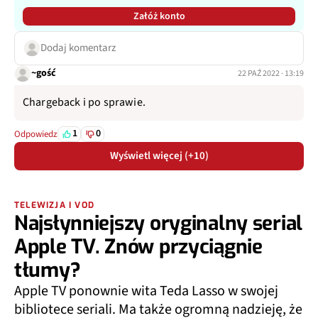
Załóż konto
Dodaj komentarz
~gość
22 PAŹ 2022 · 13:19
Chargeback i po sprawie.
1
0
Odpowiedz
Wyświetl więcej (+10)
TELEWIZJA I VOD
Najsłynniejszy oryginalny serial
Apple TV. Znów przyciągnie
tłumy?
Apple TV ponownie wita Teda Lasso w swojej
bibliotece seriali. Ma także ogromną nadzieję, że