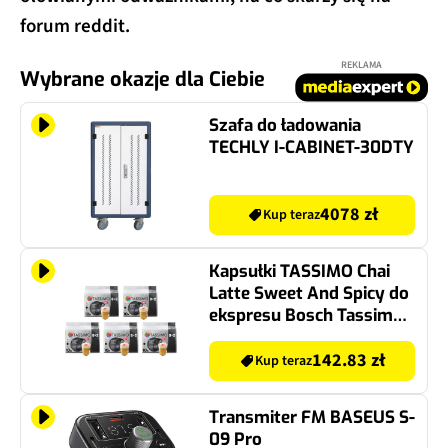
forum reddit.
REKLAMA
Wybrane okazje dla Ciebie
Szafa do ładowania
TECHLY I-CABINET-30DTY
4078 zł
Kup teraz
Kapsułki TASSIMO Chai
Latte Sweet And Spicy do
ekspresu Bosch Tassimo
(40 szt.)
142.83 zł
Kup teraz
Transmiter FM BASEUS S-
09 Pro