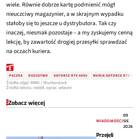
wiele. Równie dobrze kartę podmienić mógł
nieuczciwy magazynier, a w skrajnym wypadku
stałoby się to jeszcze u dystrybutora. Tak czy
inaczej, niesmak pozostaje – a my zyskujemy cenną
lekcję, by zawartość drogiej przesyłki sprawdzać
na oczach kuriera.
PACZKA
OSZUSTWO
GEFORCE RTX 4090
NVIDIA GEFORCE RTX 4090
Źródła zdjęć: MMD / Shutterstock
Źródła tekstu: reddit, oprac. własne
Zobacz więcej
09
WIADOMOŚCI
SIE
2026
Przejęli