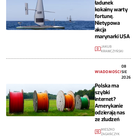
ładunek
kokainy warty
fortunę.
Nietypowa
akcja
marynarki USA
JAKUB
0
KRAWCZYŃSKI
08
WIADOMOŚCI
SIE
2026
Polska ma
szybki
internet?
Amerykanie
odzierają nas
ze złudzeń
MIESZKO
10
ZAGAŃCZYK