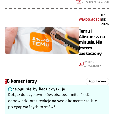
MIESZKO ZAGAŃCZYK
12
07
WIADOMOŚCI
SIE
2026
Temu i
Aliexpress na
minusie. Nie
jestem
zaskoczony
DAMIAN
10
JAROSZEWSKI
8 komentarzy
Popularne
Zaloguj się, by śledzić dyskuję
Dołącz do użytkowników, pisz bez limitu, śledź
odpowiedzi oraz reakcje na swoje komentarze. Nie
przegap ważnych rozmów!