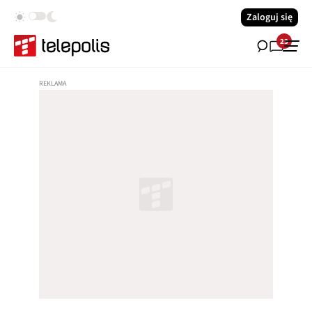
Zaloguj się
23