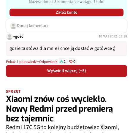
Możesz dodać 3 komentarze w ciągu 14 dni
Załóż konto
Dodaj komentarz
~gość
10 MAJ 2022 · 12:38
gdzie ta stówa dla mnie? chce ją dostać w gotówce ;)
2
0
Pokaż 1 odpowiedź
Odpowiedz
Wyświetl więcej (+5)
SPRZĘT
Xiaomi znów coś wyciekło.
Nowy Redmi przed premierą
bez tajemnic
Redmi 17C 5G to kolejny budżetowiec Xiaomi,