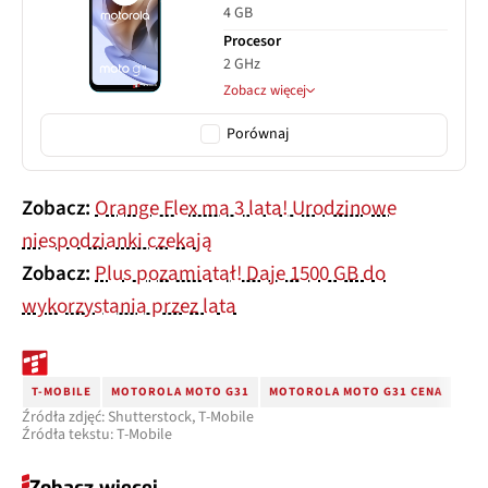
4 GB
Procesor
2 GHz
Zobacz więcej
Porównaj
Zobacz:
Orange Flex ma 3 lata! Urodzinowe
niespodzianki czekają
Zobacz:
Plus pozamiatał! Daje 1500 GB do
wykorzystania przez lata
T-MOBILE
MOTOROLA MOTO G31
MOTOROLA MOTO G31 CENA
Źródła zdjęć: Shutterstock, T-Mobile
Źródła tekstu: T-Mobile
Zobacz więcej