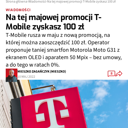
Strona główna
Wiadomości
Na tej majowej promocji T-Mobile zyskasz 100 zł
WIADOMOŚCI
Na tej majowej promocji T-
Mobile zyskasz 100 zł
T-Mobile rusza w maju z nową promocją, na
której można zaoszczędzić 100 zł. Operator
proponuje taniej smartfon Motorola Moto G31 z
ekranem OLED i aparatem 50 Mpix – bez umowy,
a do tego w ratach 0%.
MIESZKO ZAGAŃCZYK (MIESZKO)
8
10 MAJ 2022