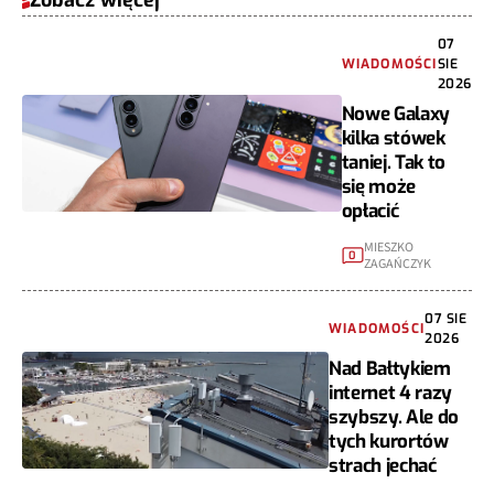
07
WIADOMOŚCI
SIE
2026
Nowe Galaxy
kilka stówek
taniej. Tak to
się może
opłacić
MIESZKO
0
ZAGAŃCZYK
07 SIE
WIADOMOŚCI
2026
Nad Bałtykiem
internet 4 razy
szybszy. Ale do
tych kurortów
strach jechać