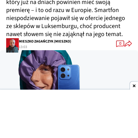
który już na dniach powinien mieć swoją
premierę – i to od razu w Europie. Smartfon
niespodziewanie pojawił się w ofercie jednego
ze sklepów w Luksemburgu, choć producent
nawet słowem się nie zająknął na jego temat.
MIESZKO ZAGAŃCZYK (MIESZKO)
0
13:03
Dodaj do ulubionych źródeł w Google