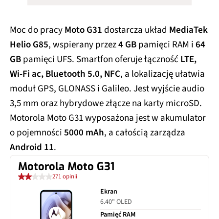
Moc do pracy
Moto G31
dostarcza układ
MediaTek
Helio G85
, wspierany przez
4 GB
pamięci RAM i
64
GB
pamięci UFS. Smartfon oferuje łączność
LTE,
Wi-Fi ac, Bluetooth 5.0, NFC
, a lokalizację ułatwia
moduł GPS, GLONASS i Galileo. Jest wyjście audio
3,5 mm oraz hybrydowe złącze na karty microSD.
Motorola Moto G31 wyposażona jest w akumulator
o pojemności
5000 mAh
, a całością zarządza
Android 11
.
Motorola Moto G31
271 opinii
Ekran
6.40" OLED
Pamięć RAM