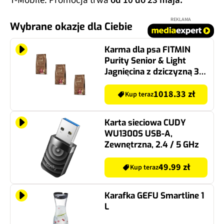
T-Mobile. Promocja trwa
od 10 do 23 maja.
REKLAMA
Wybrane okazje dla Ciebie
Karma dla psa FITMIN
Purity Senior & Light
Jagnięcina z dziczyzną 3 x
12 kg
1018.33 zł
Kup teraz
Karta sieciowa CUDY
WU1300S USB-A,
Zewnętrzna, 2.4 / 5 GHz
49.99 zł
Kup teraz
Karafka GEFU Smartline 1
L