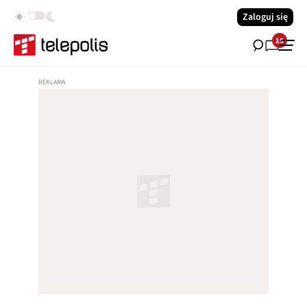
Zaloguj się
15