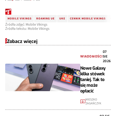
MOBILE VIKINGS
ROAMING UE
UKE
CENNIK MOBILE VIKINGS
OP
Źródła zdjęć: Mobile Vikings
Źródła tekstu: Mobile Vikings
Zobacz więcej
07
WIADOMOŚCI
SIE
2026
Nowe Galaxy
kilka stówek
taniej. Tak to
się może
opłacić
MIESZKO
0
ZAGAŃCZYK