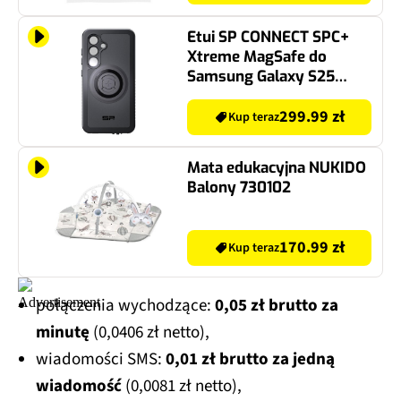
Etui SP CONNECT SPC+
Xtreme MagSafe do
Samsung Galaxy S25
Czarny
299.99 zł
Kup teraz
Mata edukacyjna NUKIDO
Balony 730102
170.99 zł
Kup teraz
połączenia wychodzące:
0,05 zł brutto za
minutę
(0,0406 zł netto),
wiadomości SMS:
0,01 zł brutto za jedną
wiadomość
(0,0081 zł netto),