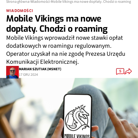
Strona główna
Wiadomości
Mobile Vikings ma nowe dopłaty. Chodzi o roaming
WIADOMOŚCI
Mobile Vikings ma nowe
dopłaty. Chodzi o roaming
Mobile Vikings wprowadził nowe stawki opłat
dodatkowych w roamingu regulowanym.
Operator uzyskał na nie zgodę Prezesa Urzędu
Komunikacji Elektronicznej.
MARIAN SZUTIAK (MSNET)
5
17 GRU 2024