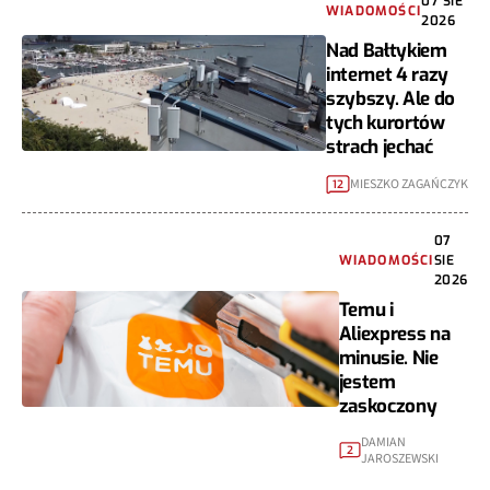
07 SIE
WIADOMOŚCI
2026
Nad Bałtykiem
internet 4 razy
szybszy. Ale do
tych kurortów
strach jechać
MIESZKO ZAGAŃCZYK
12
07
WIADOMOŚCI
SIE
2026
Temu i
Aliexpress na
minusie. Nie
jestem
zaskoczony
DAMIAN
2
JAROSZEWSKI