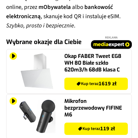
online, przez
mObywatela
albo
bankowość
elektroniczną
, skanuje kod QR i instaluje eSIM.
Szybko, prosto i bezpiecznie
.
REKLAMA
Wybrane okazje dla Ciebie
Okap FABER Tweet EG8
WH 80 Białe szkło
620m3/h 68dB klasa C
1619 zł
Kup teraz
Mikrofon
bezprzewodowy FIFINE
M6
119 zł
Kup teraz