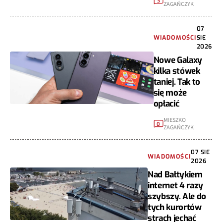
3
ZAGAŃCZYK
07
WIADOMOŚCI
SIE
2026
Nowe Galaxy
kilka stówek
taniej. Tak to
się może
opłacić
MIESZKO
0
ZAGAŃCZYK
07 SIE
WIADOMOŚCI
2026
Nad Bałtykiem
internet 4 razy
szybszy. Ale do
tych kurortów
strach jechać