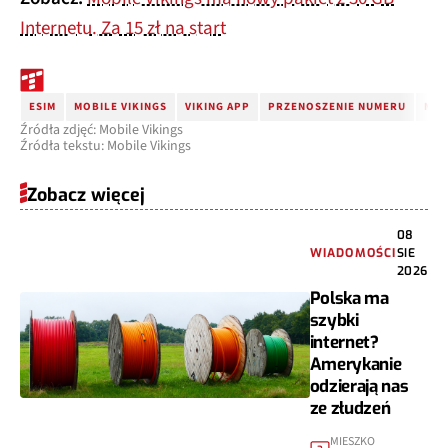
Internetu. Za 15 zł na start
ESIM
MOBILE VIKINGS
VIKING APP
PRZENOSZENIE NUMERU
NOW
Źródła zdjęć: Mobile Vikings
Źródła tekstu: Mobile Vikings
Zobacz więcej
08
WIADOMOŚCI
SIE
2026
Polska ma
szybki
internet?
Amerykanie
odzierają nas
ze złudzeń
MIESZKO