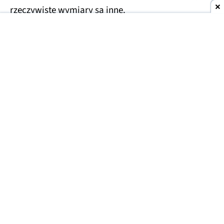
rzeczywiste wymiary są inne.
Noctua zmierzyła obudowy komputerowe
Składając komputer, trzeba zwrócić uwagę na
kilka elementów, aby wszystko dobrze do siebie