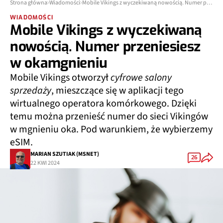
Strona główna
Wiadomości
Mobile Vikings z wyczekiwaną nowością. Numer przeniesiesz w okamgnieniu
WIADOMOŚCI
Mobile Vikings z wyczekiwaną
nowością. Numer przeniesiesz
w okamgnieniu
Mobile Vikings otworzył
cyfrowe salony
sprzedaży
, mieszczące się w aplikacji tego
wirtualnego operatora komórkowego. Dzięki
temu można przenieść numer do sieci Vikingów
w mgnieniu oka. Pod warunkiem, że wybierzemy
eSIM.
MARIAN SZUTIAK (MSNET)
26
22 KWI 2024