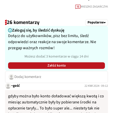
MIESZKO ZAGAŃCZYK
15
26 komentarzy
Popularne
Zaloguj się, by śledzić dyskuję
Dołącz do użytkowników, pisz bez limitu, śledź
odpowiedzi oraz reakcje na swoje komentarze. Nie
przegap ważnych rozmów!
Możesz dodać 3 komentarze w ciągu 14 dni
Załóż konto
Dodaj komentarz
~gość
22 KWI 2024 · 09:12
gdyby można było konto doładować większą kwotą i co
miesiąc automatycznie były by pobierane środki na
opłacenie taryfy... To było super ale... niestety tak nie