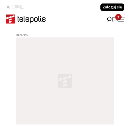
Zaloguj się
7