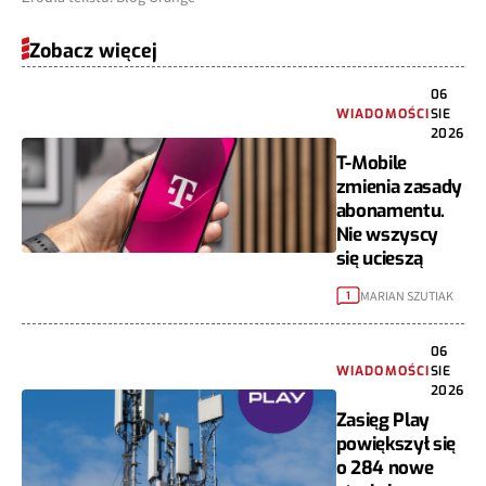
Zobacz więcej
06
WIADOMOŚCI
SIE
2026
T-Mobile
zmienia zasady
abonamentu.
Nie wszyscy
się ucieszą
MARIAN SZUTIAK
1
06
WIADOMOŚCI
SIE
2026
Zasięg Play
powiększył się
o 284 nowe