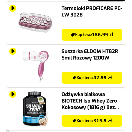
Termoloki PROFICARE PC-
LW 3028
156.99 zł
Kup teraz
Suszarka ELDOM HT82R
Smil Różowy 1200W
42.99 zł
Kup teraz
Odżywka białkowa
BIOTECH Iso Whey Zero
Kokosowy (1816 g) Bez
cukru
315.9 zł
Kup teraz