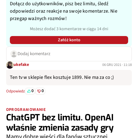
Dołącz do użytkowników, pisz bez limitu, śledź
odpowiedzi oraz reakcje na swoje komentarze. Nie
przegap ważnych rozmów!
Możesz dodać 3 komentarze w ciągu 14 dni
Załóż konto
Dodaj komentarz
ukefake
06 GRU 2021 · 11:18
Ten tv w sklepie flex kosztuje 1899. Nie ma za co ;)
0
0
Odpowiedz
OPROGRAMOWANIE
ChatGPT bez limitu. OpenAI
właśnie zmienia zasady gry
Mamy dobre wieści dla fanów sztucznej