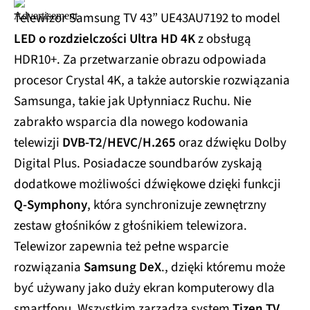
Telewizor Samsung TV 43” UE43AU7192 to model
LED o rozdzielczości Ultra HD 4K
z obsługą
HDR10+. Za przetwarzanie obrazu odpowiada
procesor Crystal 4K, a także autorskie rozwiązania
Samsunga, takie jak Upłynniacz Ruchu. Nie
zabrakło wsparcia dla nowego kodowania
telewizji
DVB-T2/HEVC/H.265
oraz dźwięku Dolby
Digital Plus. Posiadacze soundbarów zyskają
dodatkowe możliwości dźwiękowe dzięki funkcji
Q-Symphony
, która synchronizuje zewnętrzny
zestaw głośników z głośnikiem telewizora.
Telewizor zapewnia też pełne wsparcie
rozwiązania
Samsung DeX
., dzięki któremu może
być używany jako duży ekran komputerowy dla
smartfonu. Wszystkim zarządza system
Tizen TV
.