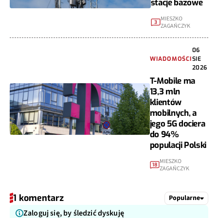
stacje bazowe
MIESZKO
3
ZAGAŃCZYK
06
WIADOMOŚCI
SIE
2026
T-Mobile ma
13,3 mln
klientów
mobilnych, a
jego 5G dociera
do 94%
populacji Polski
MIESZKO
18
ZAGAŃCZYK
1 komentarz
Popularne
Zaloguj się, by śledzić dyskuję