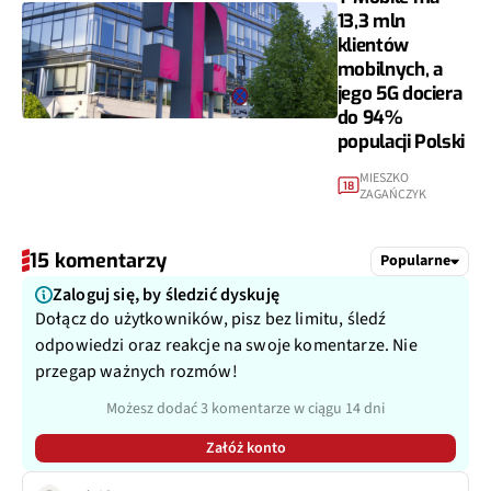
13,3 mln
klientów
mobilnych, a
jego 5G dociera
do 94%
populacji Polski
MIESZKO
18
ZAGAŃCZYK
15 komentarzy
Popularne
Zaloguj się, by śledzić dyskuję
Dołącz do użytkowników, pisz bez limitu, śledź
odpowiedzi oraz reakcje na swoje komentarze. Nie
przegap ważnych rozmów!
Możesz dodać 3 komentarze w ciągu 14 dni
Załóż konto