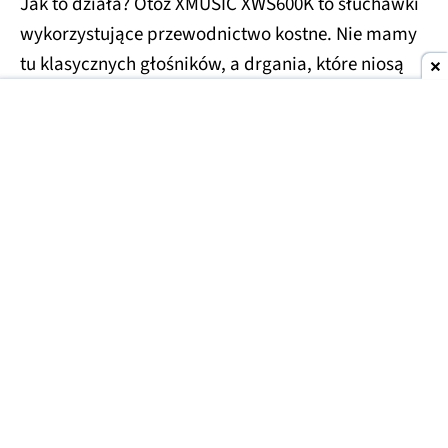
Jak to działa? Otóż XMUSIC XWS600K to słuchawki
wykorzystujące przewodnictwo kostne. Nie mamy
tu klasycznych głośników, a drgania, które niosą
dźwięk po naszej czaszce i trafiają bezpośrednio
do ślimaka, omijając cały kanał słuchowy. Tym
samym mogą z nich korzystać osoby z
uszkodzonymi bębenkami.