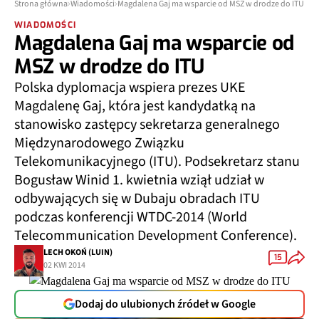
Strona główna
Wiadomości
Magdalena Gaj ma wsparcie od MSZ w drodze do ITU
WIADOMOŚCI
Magdalena Gaj ma wsparcie od
MSZ w drodze do ITU
Polska dyplomacja wspiera prezes UKE
Magdalenę Gaj, która jest kandydatką na
stanowisko zastępcy sekretarza generalnego
Międzynarodowego Związku
Telekomunikacyjnego (ITU). Podsekretarz stanu
Bogusław Winid 1. kwietnia wziął udział w
odbywających się w Dubaju obradach ITU
podczas konferencji WTDC-2014 (World
Telecommunication Development Conference).
LECH OKOŃ (LUIN)
15
02 KWI 2014
Dodaj do ulubionych źródeł w Google