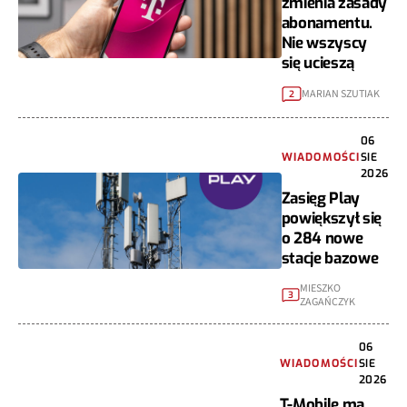
zmienia zasady
abonamentu.
Nie wszyscy
się ucieszą
MARIAN SZUTIAK
2
06
WIADOMOŚCI
SIE
2026
Zasięg Play
powiększył się
o 284 nowe
stacje bazowe
MIESZKO
3
ZAGAŃCZYK
06
WIADOMOŚCI
SIE
2026
T-Mobile ma