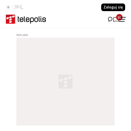
Zaloguj się
10