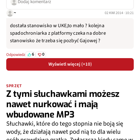
Dodaj komentarz
~
02 KWI 2014 · 10:21
dostała stanowisko w UKE,to mało ? kolejna
spadochroniarka z platformy czeka na dobre
stanowisko że trzeba się pozbyć Gajowej ?
6
0
Odpowiedz
Wyświetl więcej (+10)
SPRZĘT
Z tymi słuchawkami możesz
nawet nurkować i mają
wbudowane MP3
Słuchawki, które do tego stopnia nie boją się
wody, że działają nawet pod nią to dla wielu
osób prawdziwa gratka. Zwłaszcza kiedy same w