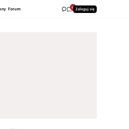
10
ony
Forum
Zaloguj się