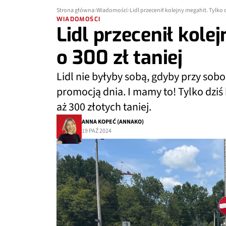
Strona główna
Wiadomości
Lidl przecenił kolejny megahit. Tylko d
WIADOMOŚCI
Lidl przecenił kole
o 300 zł taniej
Lidl nie byłyby sobą, gdyby przy sobo
promocją dnia. I mamy to! Tylko dzi
aż 300 złotych taniej.
ANNA KOPEĆ (ANNAKO)
19 PAŹ 2024