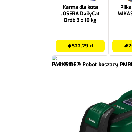
Karma dla kota
Piłka
JOSERA DailyCat
MIKA
Drób 3 x 10 kg
522.29 zł
266.33 zł
522.29 zł
2
PARKSIDE® Robot koszący PMRDA 