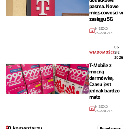
dodatkowe
pasma. Nowe
miejscowości w
zasięgu 5G
MIESZKO
4
ZAGAŃCZYK
05
WIADOMOŚCI
SIE
2026
T-Mobile z
mocną
darmówką.
Czasu jest
jednak bardzo
mało
MIESZKO
15
ZAGAŃCZYK
0 komentarzy
Popularne