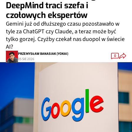
DeepMind traci szefa i
czołowych ekspertów
Gemini już od dłuższego czasu pozostawało w
tyle za ChatGPT czy Claude, a teraz może być
tylko gorzej. Czyżby czekał nas duopol w świecie
AI?
PRZEMYSŁAW BANASIAK (YOKAI)
0
05 SIE 2026