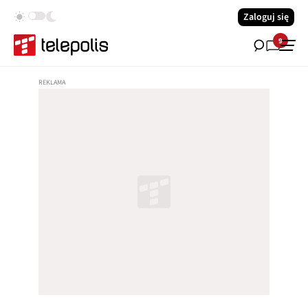
Zaloguj się
9