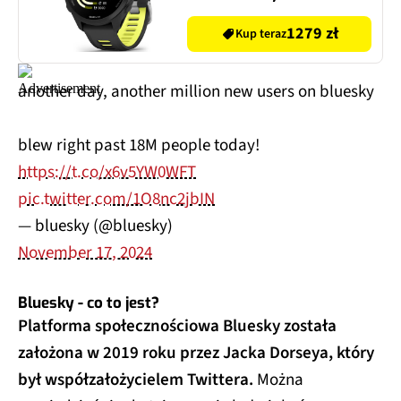
1279 zł
Kup teraz
another day, another million new users on bluesky
blew right past 18M people today!
https://t.co/x6v5YW0WFT
pic.twitter.com/1O8nc2jbIN
— bluesky (@bluesky)
November 17, 2024
Bluesky - co to jest?
Platforma społecznościowa Bluesky została
założona w 2019 roku przez Jacka Dorseya, który
był współzałożycielem Twittera.
Można