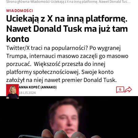
Strona główna
Wiadomości
Uciekają z X na inną platformę. Nawet Donald Tusk ma już tam konto
WIADOMOŚCI
Uciekają z X na inną platformę.
Nawet Donald Tusk ma już tam
konto
Twitter/X traci na popularności? Po wygranej
Trumpa, internauci masowo zaczęli go masowo
porzucać. Większość przeszła do innej
platformy społecznościowej. Swoje konto
założył na niej nawet premier Donald Tusk.
ANNA KOPEĆ (ANNAKO)
6
18 LIS 2024