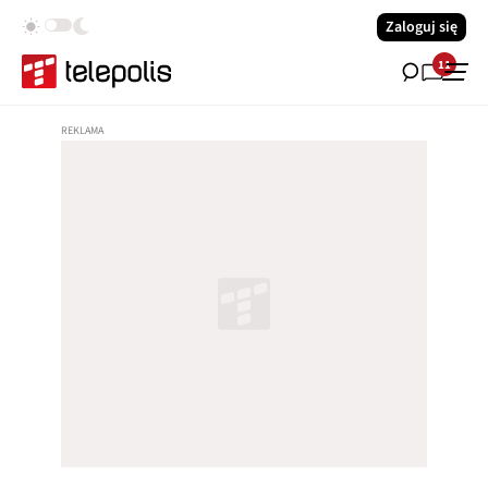
Zaloguj się
11