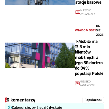
stacje bazowe
MIESZKO
3
ZAGAŃCZYK
06
WIADOMOŚCI
SIE
2026
T-Mobile ma
13,3 mln
klientów
mobilnych, a
jego 5G dociera
do 94%
populacji Polski
MIESZKO
18
ZAGAŃCZYK
6 komentarzy
Popularne
Zaloguj się, by śledzić dyskuję