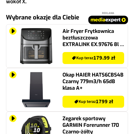
wokół X.
REKLAMA
Wybrane okazje dla Ciebie
Air Fryer Frytkownica
beztłuszczowa
EXTRALINK EX.97676 8l z
10 automatycznymi
programami i okienkiem
179.99 zł
Kup teraz
do obserwacji postępów
gotowania
Okap HAIER HATS6CBS4B
Czarny 779m3/h 65dB
klasa A+
1799 zł
Kup teraz
Zegarek sportowy
GARMIN Forerunner 170
Czarno-żółty