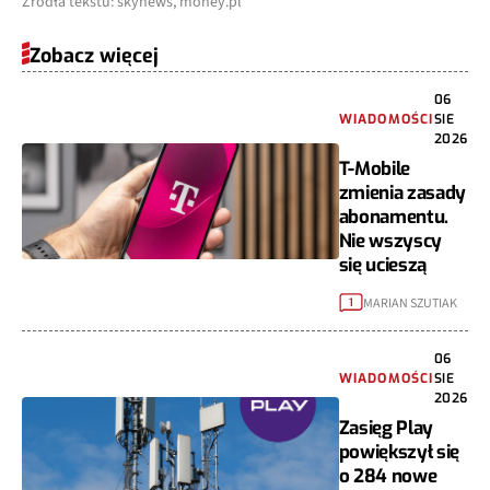
Źródła tekstu: skynews, money.pl
Zobacz więcej
06
WIADOMOŚCI
SIE
2026
T-Mobile
zmienia zasady
abonamentu.
Nie wszyscy
się ucieszą
MARIAN SZUTIAK
1
06
WIADOMOŚCI
SIE
2026
Zasięg Play
powiększył się
o 284 nowe