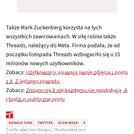
Także Mark Zuckenberg korzysta na tych
wszystkich zawirowaniach. W siłę rośnie także
Threads, należący do Meta. Firma podała, że od
początku listopada Threads wzbogaciło się o 15
milionów nowych użytkowników.
Zobacz:
Użytkownicy usuwają swoje zdjęcia i posty
z X. Z jednego powodu
Zobacz:
Zmiany na X nie każdemu się spodobają. A
chodzi o publiczne posty
DONALD TUSK
TWITTER
ELON MUSK
X
Źródła zdjęć: kavi designs / Shutterstock.com