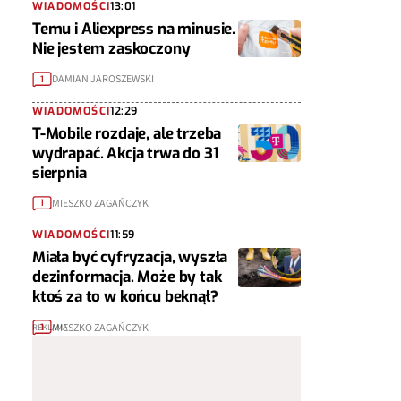
WIADOMOŚCI
13:01
Temu i Aliexpress na minusie.
Nie jestem zaskoczony
DAMIAN JAROSZEWSKI
1
WIADOMOŚCI
12:29
T-Mobile rozdaje, ale trzeba
wydrapać. Akcja trwa do 31
sierpnia
MIESZKO ZAGAŃCZYK
1
WIADOMOŚCI
11:59
Miała być cyfryzacja, wyszła
dezinformacja. Może by tak
ktoś za to w końcu beknął?
MIESZKO ZAGAŃCZYK
1