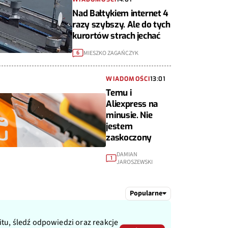
Nad Bałtykiem internet 4
razy szybszy. Ale do tych
kurortów strach jechać
MIESZKO ZAGAŃCZYK
6
WIADOMOŚCI
13:01
Temu i
Aliexpress na
minusie. Nie
jestem
zaskoczony
DAMIAN
1
JAROSZEWSKI
Popularne
itu, śledź odpowiedzi oraz reakcje