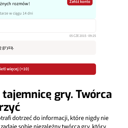
Załóż konto
ażnych rozmów!
arze w ciągu 14 dni
05 CZE 2015 · 09:25
ę gryzą.
etl więcej (+10)
o tajemnicę gry. Twórca
rzyć
rafi dotrzeć do informacji, które nigdy nie
zadaje sobie niezależny twórca gry, który