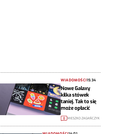
WIADOMOŚCI
15:34
Nowe Galaxy
kilka stówek
taniej. Tak to się
może opłacić
MIESZKO ZAGAŃCZYK
0
WIADOMOŚCI
14:01