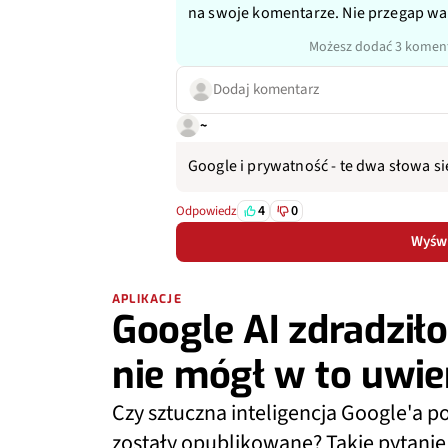
na swoje komentarze. Nie przegap w
Możesz dodać 3 koment
Dodaj komentarz
~
Google i prywatność - te dwa słowa si
4
0
Odpowiedz
Wyświ
APLIKACJE
Google AI zdradził
nie mógł w to uwie
Czy sztuczna inteligencja Google'a pot
zostały opublikowane? Takie pytanie 