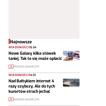
Najnowsze
WIADOMOŚCI
15:34
Nowe Galaxy kilka stówek
taniej. Tak to się może opłacić
MIESZKO ZAGAŃCZYK
0
WIADOMOŚCI
14:01
Nad Bałtykiem internet 4
razy szybszy. Ale do tych
kurortów strach jechać
MIESZKO ZAGAŃCZYK
6