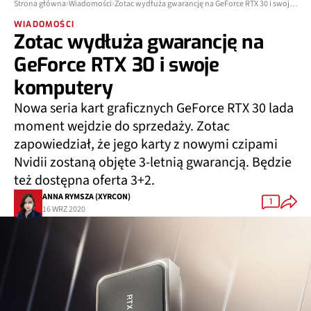
Strona główna
Wiadomości
Zotac wydłuża gwarancję na GeForce RTX 30 i swoje komputery
WIADOMOŚCI
Zotac wydłuża gwarancję na
GeForce RTX 30 i swoje
komputery
Nowa seria kart graficznych GeForce RTX 30 lada
moment wejdzie do sprzedaży. Zotac
zapowiedział, że jego karty z nowymi czipami
Nvidii zostaną objęte 3-letnią gwarancją. Będzie
też dostępna oferta 3+2.
ANNA RYMSZA (XYRCON)
1
16 WRZ 2020