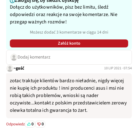
Zaloguj się, by śledzić dyskuję
Dołącz do użytkowników, pisz bez limitu, śledź
odpowiedzi oraz reakcje na swoje komentarze. Nie
przegap ważnych rozmów!
Możesz dodać 3 komentarze w ciągu 14 dni
Załóż konto
Dodaj komentarz
~gość
10 LIP 2021 · 07:54
zotac traktuje klientów bardzo nieładnie, nigdy więcej
nie kupię ich produktu ! inni producenci asus i msi nie
robią takich problemów, wnioski są nader
oczywiste...kontakt z polskim przedstawicielem zerowy
olewka totalna ich gwarancja to żart.
0
0
Odpowiedz