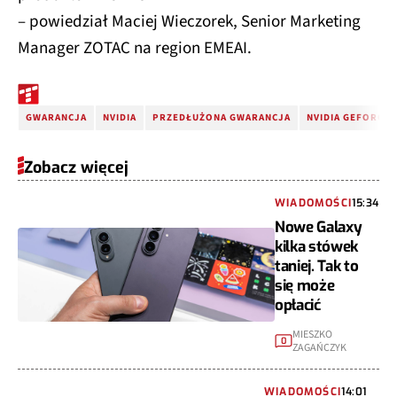
– powiedział Maciej Wieczorek, Senior Marketing
Manager ZOTAC na region EMEAI.
GWARANCJA
NVIDIA
PRZEDŁUŻONA GWARANCJA
NVIDIA GEFORCE
Zobacz więcej
WIADOMOŚCI
15:34
Nowe Galaxy
kilka stówek
taniej. Tak to
się może
opłacić
MIESZKO
0
ZAGAŃCZYK
WIADOMOŚCI
14:01