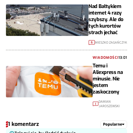
Nad Bałtykiem
internet 4 razy
szybszy. Ale do
tych kurortów
strach jechać
MIESZKO ZAGAŃCZYK
6
WIADOMOŚCI
13:01
Temu i
Aliexpress na
minusie. Nie
jestem
zaskoczony
DAMIAN
1
JAROSZEWSKI
1 komentarz
Popularne