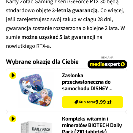
Karty Zotac Gaming z serii GeForce RTX 30 będą
stndardowo objęte
3-letnią gwarancją
. Co więcej,
jeśli zarejestrujesz swój zakup w ciągu 28 dni,
gwarancja zostanie rozszerzona o kolejne 2 lata. W
sumie
można uzyskać 5 lat gwarancji
na
nowiutkiego RTX-a.
REKLAMA
Wybrane okazje dla Ciebie
Zasłonka
przeciwsłoneczna do
samochodu DISNEY
Kraina Lodu 2 9339 (2
szt.)
9.99 zł
Kup teraz
Kompleks witamin i
minerałów BIOTECH Daily
Pack (210 tabletek)