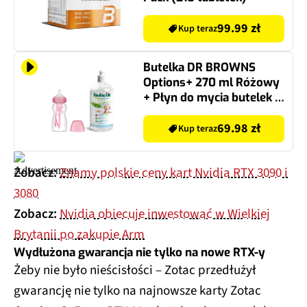
99.99 zł
Kup teraz
Butelka DR BROWNS
Options+ 270 ml Różowy
+ Płyn do mycia butelek i
smoczków LUDWIK
CG1010102ZEKL0121 475
69.98 zł
Kup teraz
ml
Zobacz:
Znamy polskie ceny kart Nvidia RTX 3090 i
3080
Zobacz:
Nvidia obiecuje inwestować w Wielkiej
Brytanii po zakupie Arm
Wydłużona gwarancja nie tylko na nowe RTX-y
Żeby nie było nieścisłości – Zotac przedłużył
gwarancję nie tylko na najnowsze karty Zotac