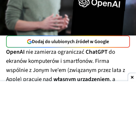
Dodaj do ulubionych źródeł w Google
OpenAI
nie zamierza ograniczać
ChatGPT
do
ekranów komputerów i smartfonów. Firma
wspólnie z Jonym Ive'em (związanym przez lata z
Apple) pracuje nad
własnym urządzeniem
, a
najnowsze informacje sugerują, że
będzie ono
wyglądało inaczej niż typowy inteligentny
głośnik.