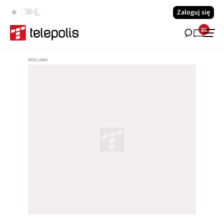
Zaloguj się
28