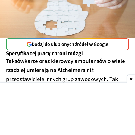
Dodaj do ulubionych źródeł w Google
Specyfika tej pracy chroni mózgi
Taksówkarze oraz kierowcy ambulansów o wiele
rzadziej umierają na Alzheimera
niż
przedstawiciele innych grup zawodowych. Tak
wynika z analizy aktów zgonu 9 milionów
mieszkańców USA, którą opublikowano w 2024 r.
Uwzględniono w niej dane w zakresie od stycznia
2020 do grudnia 2022 r.