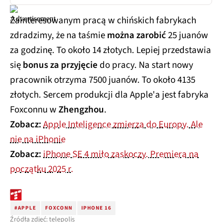
Zainteresowanym pracą w chińskich fabrykach
zdradzimy, że na taśmie
można zarobić
25 juanów
za godzinę. To około 14 złotych. Lepiej przedstawia
się
bonus za przyjęcie
do pracy. Na start nowy
pracownik otrzyma 7500 juanów. To około 4135
złotych. Sercem produkcji dla Apple'a jest fabryka
Foxconnu w
Zhengzhou
.
Zobacz:
Apple Inteligence zmierza do Europy. Ale
nie na iPhonie
Zobacz:
iPhone SE 4 miło zaskoczy. Premiera na
początku 2025 r.
#APPLE
FOXCONN
IPHONE 16
Źródła zdjęć: telepolis