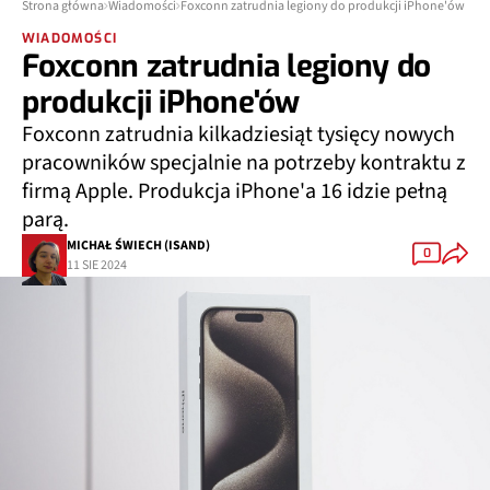
Strona główna
Wiadomości
Foxconn zatrudnia legiony do produkcji iPhone'ów
WIADOMOŚCI
Foxconn zatrudnia legiony do
produkcji iPhone'ów
Foxconn zatrudnia kilkadziesiąt tysięcy nowych
pracowników specjalnie na potrzeby kontraktu z
firmą Apple. Produkcja iPhone'a 16 idzie pełną
parą.
MICHAŁ ŚWIECH (ISAND)
0
11 SIE 2024