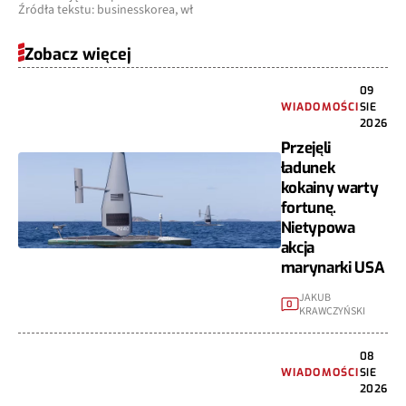
Źródła tekstu: businesskorea, wł
Zobacz więcej
09
WIADOMOŚCI
SIE
2026
Przejęli
ładunek
kokainy warty
fortunę.
Nietypowa
akcja
marynarki USA
JAKUB
0
KRAWCZYŃSKI
08
WIADOMOŚCI
SIE
2026