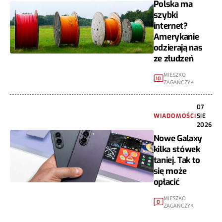
Polska ma
szybki
internet?
Amerykanie
odzierają nas
ze złudzeń
MIESZKO
10
ZAGAŃCZYK
07
WIADOMOŚCI
SIE
2026
Nowe Galaxy
kilka stówek
taniej. Tak to
się może
opłacić
MIESZKO
0
ZAGAŃCZYK