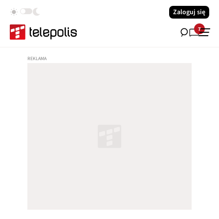
Zaloguj się
7