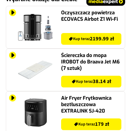
Oczyszczacz powietrza
ECOVACS Airbot Z1 Wi‑Fi
2199.99 zł
Kup teraz
Ściereczka do mopa
IROBOT do Braava Jet M6
(7 sztuk)
38.14 zł
Kup teraz
Air Fryer Frytkownica
beztłuszczowa
EXTRALINK SJ-420
179 zł
Kup teraz