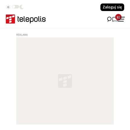
Zaloguj się
22