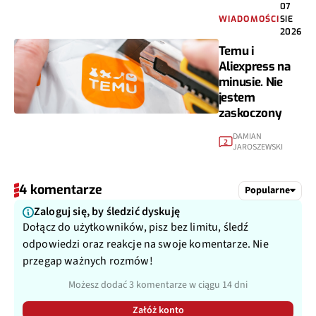
07
WIADOMOŚCI
SIE
2026
Temu i
Aliexpress na
minusie. Nie
jestem
zaskoczony
DAMIAN
2
JAROSZEWSKI
4 komentarze
Popularne
Zaloguj się, by śledzić dyskuję
Dołącz do użytkowników, pisz bez limitu, śledź
odpowiedzi oraz reakcje na swoje komentarze. Nie
przegap ważnych rozmów!
Możesz dodać 3 komentarze w ciągu 14 dni
Załóż konto