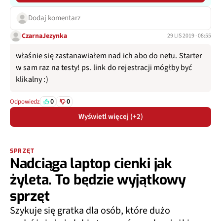
Dodaj komentarz
CzarnaJezynka
29 LIS 2019 · 08:55
właśnie się zastanawiałem nad ich abo do netu. Starter
w sam raz na testy! ps. link do rejestracji mógłby być
klikalny :)
0
0
Odpowiedz
Wyświetl więcej (+2)
SPRZĘT
Nadciąga laptop cienki jak
żyleta. To będzie wyjątkowy
sprzęt
Szykuje się gratka dla osób, które dużo