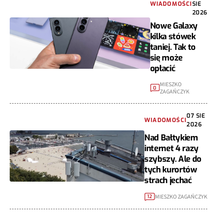
WIADOMOŚCI
SIE
2026
Nowe Galaxy
kilka stówek
taniej. Tak to
się może
opłacić
MIESZKO
0
ZAGAŃCZYK
07 SIE
WIADOMOŚCI
2026
Nad Bałtykiem
internet 4 razy
szybszy. Ale do
tych kurortów
strach jechać
MIESZKO ZAGAŃCZYK
12