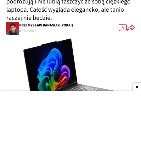
podróżują i nie lubią taszczyć ze sobą ciężkiego
laptopa. Całość wygląda elegancko, ale tanio
raczej nie będzie.
PRZEMYSŁAW BANASIAK (YOKAI)
4
07 SIE 2026
Dodaj do ulubionych źródeł w Google
Wyścig producentów o
jak najcieńsze laptopy