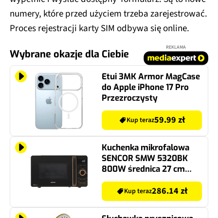
numery, które przed użyciem trzeba zarejestrować.
Proces rejestracji karty SIM odbywa się online.
REKLAMA
Wybrane okazje dla Ciebie
Etui 3MK Armor MagCase
do Apple iPhone 17 Pro
Przezroczysty
59.99 zł
Kup teraz
Kuchenka mikrofalowa
SENCOR SMW 5320BK
800W średnica 27 cm
pojemność 17L Czarny
286.14 zł
Kup teraz