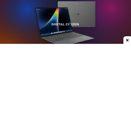
Dodaj do ulubionych źródeł w Google
Plotki na temat nowych laptopów z serii
Googlebook krążą już od jakiegoś czasu. W mojej
opinii może to być jedna z ciekawszych premier
ostatnich lat, przynajmniej w kategorii
przenośnych komputerów. Właśnie do sieci trafiły
rendery modelu stworzonego przez Asusa.