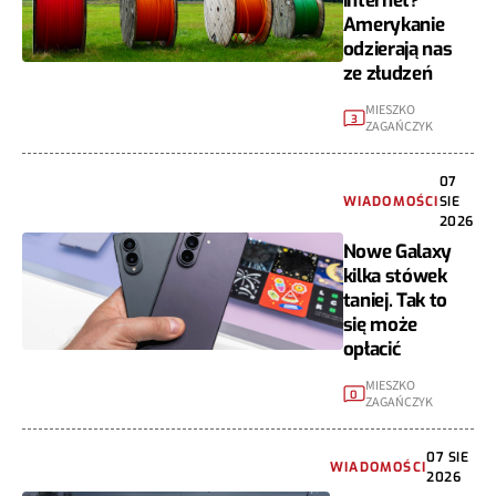
Amerykanie
odzierają nas
ze złudzeń
MIESZKO
3
ZAGAŃCZYK
07
WIADOMOŚCI
SIE
2026
Nowe Galaxy
kilka stówek
taniej. Tak to
się może
opłacić
MIESZKO
0
ZAGAŃCZYK
07 SIE
WIADOMOŚCI
2026