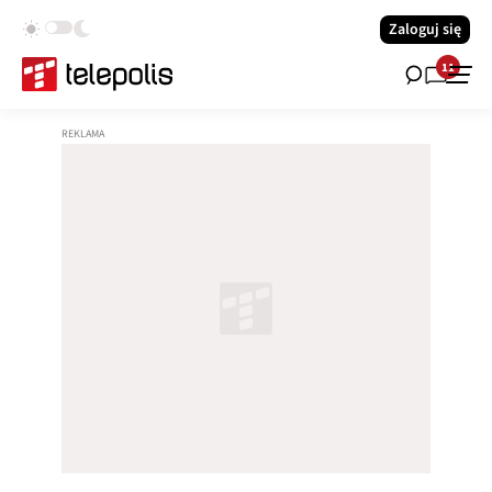
Zaloguj się
11