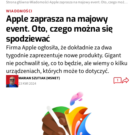
Strona główna
Wiadomości
Apple zaprasza na majowy event. Oto, czego można się spodziewać
WIADOMOŚCI
Apple zaprasza na majowy
event. Oto, czego można się
spodziewać
Firma Apple ogłosiła, że dokładnie za dwa
tygodnie zaprezentuje nowe produkty. Gigant
nie pochwalił się, co to będzie, ale wiemy o kilku
urządzeniach, których może to dotyczyć.
MARIAN SZUTIAK (MSNET)
1
23 KWI 2024