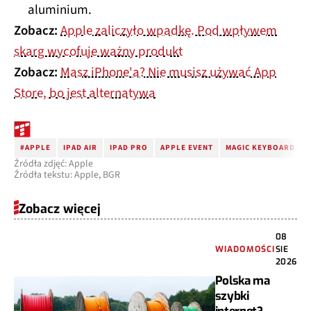
aluminium.
Zobacz:
Apple zaliczyło wpadkę. Pod wpływem
skarg wycofuje ważny produkt
Zobacz:
Masz iPhone'a? Nie musisz używać App
Store, bo jest alternatywa
#APPLE
IPAD AIR
IPAD PRO
APPLE EVENT
MAGIC KEYBOARD
Źródła zdjęć: Apple
Źródła tekstu: Apple, BGR
Zobacz więcej
08
WIADOMOŚCI
SIE
2026
Polska ma
szybki
internet?