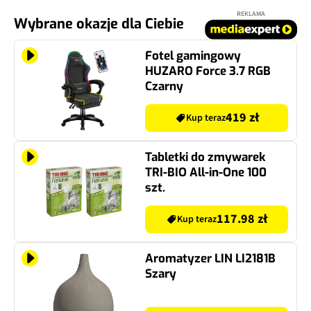
REKLAMA
Wybrane okazje dla Ciebie
Fotel gamingowy
HUZARO Force 3.7 RGB
Czarny
419 zł
Kup teraz
Tabletki do zmywarek
TRI-BIO All-in-One 100
szt.
117.98 zł
Kup teraz
Aromatyzer LIN LI2181B
Szary