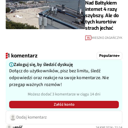
Nad Bałtykiem
internet 4 razy
szybszy. Ale do
tych kurortów
strach jechać
MIESZKO ZAGAŃCZYK
15
1 komentarz
Popularne
Zaloguj się, by śledzić dyskuję
Dołącz do użytkowników, pisz bez limitu, śledź
odpowiedzi oraz reakcje na swoje komentarze. Nie
przegap ważnych rozmów!
Możesz dodać 3 komentarze w ciągu 14 dni
Załóż konto
Dodaj komentarz
~gość
24 KWI 2024 · 21:14