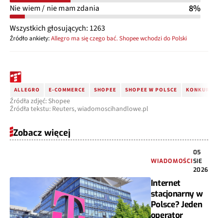
8%
Nie wiem / nie mam zdania
Wszystkich głosujących: 1263
Źródło ankiety:
Allegro ma się czego bać. Shopee wchodzi do Polski
ALLEGRO
E-COMMERCE
SHOPEE
SHOPEE W POLSCE
KONKURENC
Źródła zdjęć: Shopee
Źródła tekstu: Reuters, wiadomoscihandlowe.pl
Zobacz więcej
05
WIADOMOŚCI
SIE
2026
Internet
stacjonarny w
Polsce? Jeden
operator