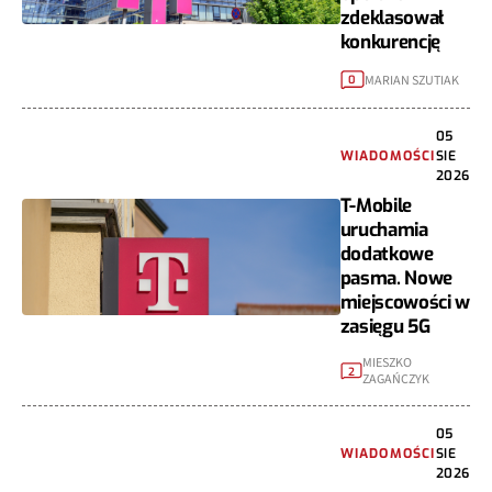
zdeklasował
konkurencję
MARIAN SZUTIAK
0
05
WIADOMOŚCI
SIE
2026
T-Mobile
uruchamia
dodatkowe
pasma. Nowe
miejscowości w
zasięgu 5G
MIESZKO
2
ZAGAŃCZYK
05
WIADOMOŚCI
SIE
2026