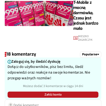
T-Mobile z
mocną
darmówką.
Czasu jest
jednak bardzo
mało
MIESZKO
15
ZAGAŃCZYK
18 komentarzy
Popularne
Zaloguj się, by śledzić dyskuję
Dołącz do użytkowników, pisz bez limitu, śledź
odpowiedzi oraz reakcje na swoje komentarze. Nie
przegap ważnych rozmów!
Możesz dodać 3 komentarze w ciągu 14 dni
Załóż konto
Dodaj komentarz