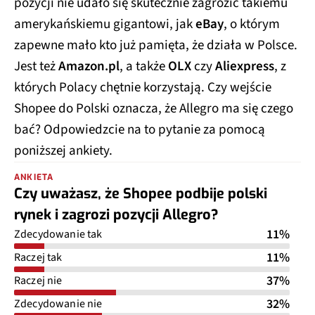
pozycji nie udało się skutecznie zagrozić takiemu
amerykańskiemu gigantowi, jak
eBay
, o którym
zapewne mało kto już pamięta, że działa w Polsce.
Jest też
Amazon.pl
, a także
OLX
czy
Aliexpress
, z
których Polacy chętnie korzystają. Czy wejście
Shopee do Polski oznacza, że Allegro ma się czego
bać? Odpowiedzcie na to pytanie za pomocą
poniższej ankiety.
ANKIETA
Czy uważasz, że Shopee podbije polski
rynek i zagrozi pozycji Allegro?
11%
Zdecydowanie tak
11%
Raczej tak
37%
Raczej nie
32%
Zdecydowanie nie