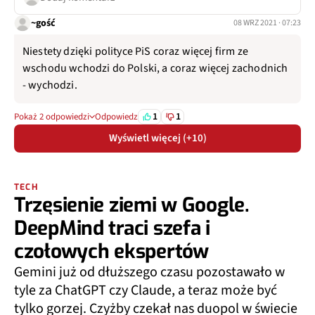
~gość
08 WRZ 2021 · 07:23
Niestety dzięki polityce PiS coraz więcej firm ze
wschodu wchodzi do Polski, a coraz więcej zachodnich
- wychodzi.
1
1
Pokaż 2 odpowiedzi
Odpowiedz
Wyświetl więcej (+10)
TECH
Trzęsienie ziemi w Google.
DeepMind traci szefa i
czołowych ekspertów
Gemini już od dłuższego czasu pozostawało w
tyle za ChatGPT czy Claude, a teraz może być
tylko gorzej. Czyżby czekał nas duopol w świecie