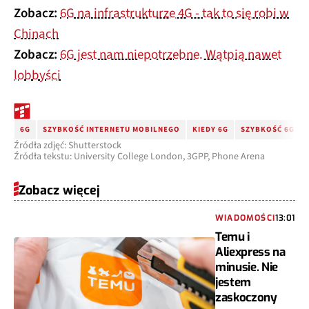
Zobacz:
6G na infrastrukturze 4G - tak to się robi w
Chinach
Zobacz:
6G jest nam niepotrzebne. Wątpią nawet
lobbyści
6G
SZYBKOŚĆ INTERNETU MOBILNEGO
KIEDY 6G
SZYBKOŚĆ 6G
Źródła zdjęć: Shutterstock
Źródła tekstu: University College London, 3GPP, Phone Arena
Zobacz więcej
WIADOMOŚCI
13:01
Temu i
Aliexpress na
minusie. Nie
jestem
zaskoczony