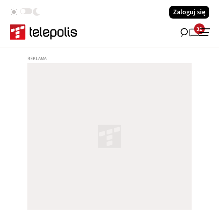
Zaloguj się
32