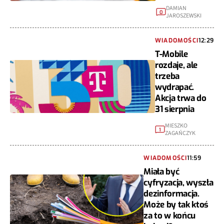
DAMIAN
0
JAROSZEWSKI
WIADOMOŚCI
12:29
T-Mobile
rozdaje, ale
trzeba
wydrapać.
Akcja trwa do
31 sierpnia
MIESZKO
1
ZAGAŃCZYK
WIADOMOŚCI
11:59
Miała być
cyfryzacja, wyszła
dezinformacja.
Może by tak ktoś
za to w końcu