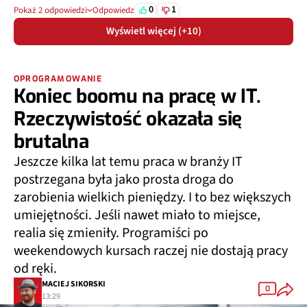
0
1
Pokaż 2 odpowiedzi
Odpowiedz
Wyświetl więcej (+10)
OPROGRAMOWANIE
Koniec boomu na pracę w IT.
Rzeczywistość okazała się
brutalna
Jeszcze kilka lat temu praca w branży IT
postrzegana była jako prosta droga do
zarobienia wielkich pieniędzy. I to bez większych
umiejętności. Jeśli nawet miało to miejsce,
realia się zmieniły. Programiści po
weekendowych kursach raczej nie dostają pracy
od ręki.
MACIEJ SIKORSKI
0
13:29