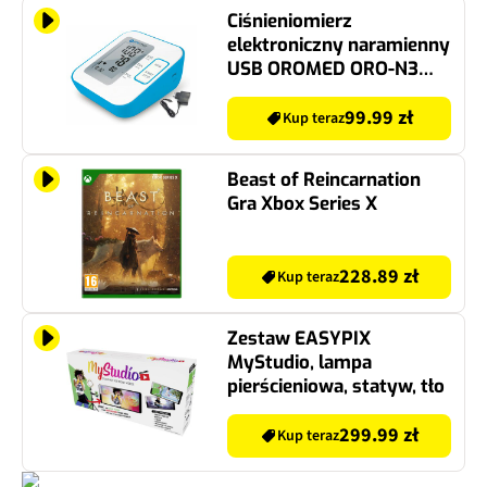
Ciśnieniomierz
elektroniczny naramienny
USB OROMED ORO-N3
COMPACT Biało-niebieski
+ Zasilacz
99.99 zł
Kup teraz
Beast of Reincarnation
Gra Xbox Series X
228.89 zł
Kup teraz
Zestaw EASYPIX
MyStudio, lampa
pierścieniowa, statyw, tło
299.99 zł
Kup teraz