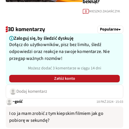
beknął?
MIESZKO ZAGAŃCZYK
0
30 komentarzy
Popularne
Zaloguj się, by śledzić dyskuję
Dołącz do użytkowników, pisz bez limitu, śledź
odpowiedzi oraz reakcje na swoje komentarze. Nie
przegap ważnych rozmów!
Możesz dodać 3 komentarze w ciągu 14 dni
Załóż konto
Dodaj komentarz
~gość
18 PAŹ 2024 · 15:03
I co ja mam zrobić z tym kiepskim filmiem jak go
pobiorę w sekundę?