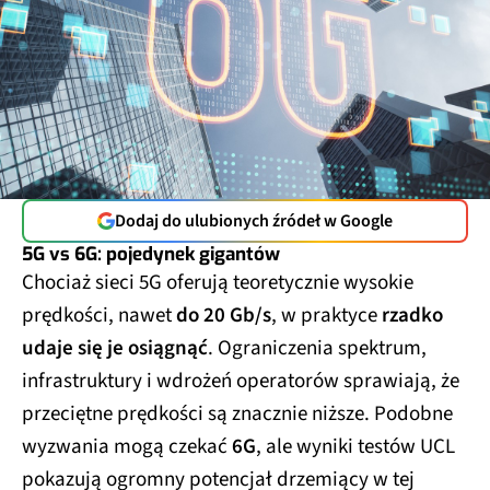
Dodaj do ulubionych źródeł w Google
5G vs 6G: pojedynek gigantów
Chociaż sieci 5G oferują teoretycznie wysokie
prędkości, nawet
do 20 Gb/s
, w praktyce
rzadko
udaje się je osiągnąć
. Ograniczenia spektrum,
infrastruktury i wdrożeń operatorów sprawiają, że
przeciętne prędkości są znacznie niższe. Podobne
wyzwania mogą czekać
6G
, ale wyniki testów UCL
pokazują ogromny potencjał drzemiący w tej