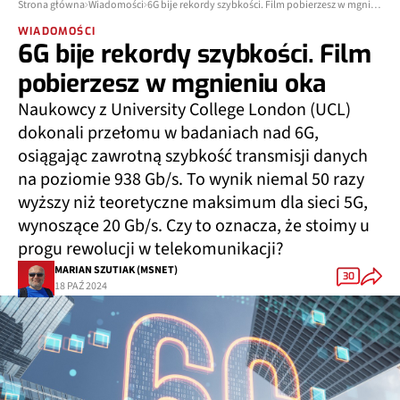
Strona główna
Wiadomości
6G bije rekordy szybkości. Film pobierzesz w mgnieniu oka
WIADOMOŚCI
6G bije rekordy szybkości. Film
pobierzesz w mgnieniu oka
Naukowcy z University College London (UCL)
dokonali przełomu w badaniach nad 6G,
osiągając zawrotną szybkość transmisji danych
na poziomie 938 Gb/s. To wynik niemal 50 razy
wyższy niż teoretyczne maksimum dla sieci 5G,
wynoszące 20 Gb/s. Czy to oznacza, że stoimy u
progu rewolucji w telekomunikacji?
MARIAN SZUTIAK (MSNET)
30
18 PAŹ 2024