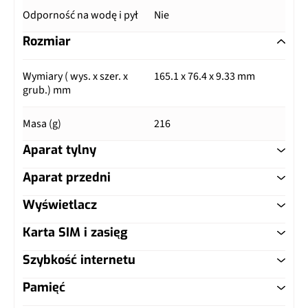
Odporność na wodę i pył
Nie
Rozmiar
Wymiary ( wys. x szer. x
165.1 x 76.4 x 9.33 mm
grub.) mm
Masa (g)
216
Aparat tylny
Aparat przedni
Główny aparat
Wyświetlacz
Główny aparat
Pixele
64 Mpix
Karta SIM i zasięg
Typ ekranu
IPS LCD
Pixele
20 Mpix
Autofocus
Tak
Szybkość internetu
Typ karty SIM
nanoSIM
Przekątna (cale)
6.67"
Matryca
Samsung S5K3T2, 1/3,4", 0,8
Matryca
Sony IMX682, 1/1,73", 0,8 µm
Pamięć
µm
LTE
Tak
Dual SIM
Tak, nanoSIM
Rozdzielczość (piksele)
1080 x 2400 px