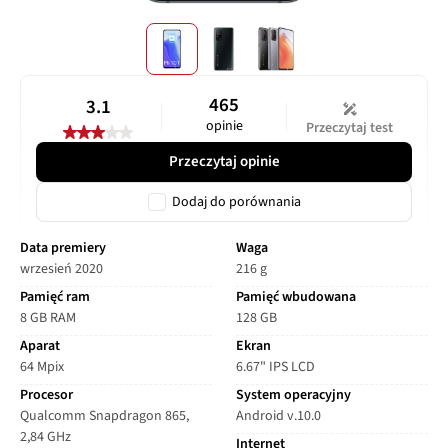
465
3.1
opinie
Przeczytaj test
Przeczytaj opinie
Dodaj do porównania
Data premiery
Waga
wrzesień 2020
216 g
Pamięć ram
Pamięć wbudowana
8 GB RAM
128 GB
Aparat
Ekran
64 Mpix
6.67" IPS LCD
Procesor
System operacyjny
Qualcomm Snapdragon 865,
Android v.10.0
2,84 GHz
Internet