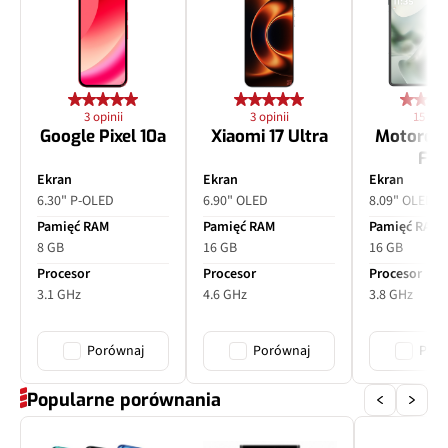
3 opinii
3 opinii
15 opin
Google Pixel 10a
Xiaomi 17 Ultra
Motorol
Fol
Ekran
Ekran
Ekran
6.30" P-OLED
6.90" OLED
8.09" OLED
Pamięć RAM
Pamięć RAM
Pamięć RAM
8 GB
16 GB
16 GB
Procesor
Procesor
Procesor
3.1 GHz
4.6 GHz
3.8 GHz
Porównaj
Porównaj
Poró
Popularne porównania