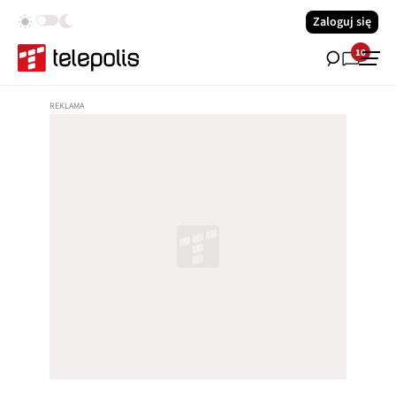
Zaloguj się
10