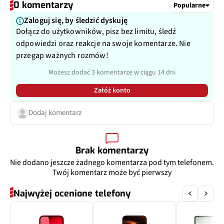
0 komentarzy
Popularne
Typ USB
USB-C
Przysłona
f/2.4
Zaloguj się, by śledzić dyskuję
Dołącz do użytkowników, pisz bez limitu, śledź
Filmy
Tak
odpowiedzi oraz reakcje na swoje komentarze. Nie
przegap ważnych rozmów!
Zoom optyczny
Nie
Możesz dodać 3 komentarze w ciągu 14 dni
Dodatkowy aparat
Aparat makro
Załóż konto
Pixele
Dodaj komentarz
5 Mpix
Autofocus
Tak
Brak komentarzy
Przysłona
f/2.4
Nie dodano jeszcze żadnego komentarza pod tym telefonem.
Twój komentarz może być pierwszy
Zoom optyczny
Nie
Najwyżej ocenione telefony