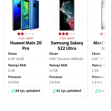
1 tys. opinii
1 tys. opinii
28 opi
Huawei Mate 20
Samsung Galaxy
MaxCom
Pro
S22 Ultra
MS4
Ekran
Ekran
Ekran
6.39" OLED
6.80" Dynamic AMOLED
4.50" IPS LC
Pamięć RAM
Pamięć RAM
Pamięć RAM
6 GB
12 GB
1 GB
Procesor
Procesor
Procesor
2.6 GHz
2.8 GHz
1.3 GHz
49 tys. polubień
42 tys. polubień
1 tys. 