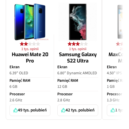
1 tys. opinii
1 tys. opinii
28 opi
Huawei Mate 20
Samsung Galaxy
MaxCom
Pro
S22 Ultra
MS4
Ekran
Ekran
Ekran
6.39" OLED
6.80" Dynamic AMOLED
4.50" IPS LC
Pamięć RAM
Pamięć RAM
Pamięć RAM
6 GB
12 GB
1 GB
Procesor
Procesor
Procesor
2.6 GHz
2.8 GHz
1.3 GHz
49 tys. polubień
42 tys. polubień
1 tys. 