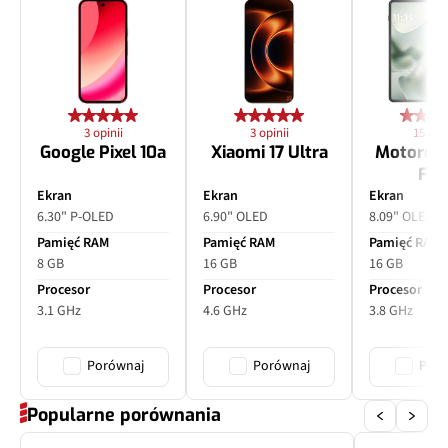
3 opinii
3 opinii
15 opin
Google Pixel 10a
Xiaomi 17 Ultra
Motorol
Fol
Ekran
Ekran
Ekran
6.30" P-OLED
6.90" OLED
8.09" OLED
Pamięć RAM
Pamięć RAM
Pamięć RAM
8 GB
16 GB
16 GB
Procesor
Procesor
Procesor
3.1 GHz
4.6 GHz
3.8 GHz
Porównaj
Porównaj
Poró
Popularne porównania