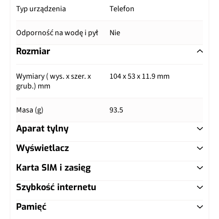
Typ urządzenia
Telefon
Odporność na wodę i pył
Nie
Rozmiar
Wymiary ( wys. x szer. x
104 x 53 x 11.9 mm
grub.) mm
Masa (g)
93.5
Aparat tylny
Wyświetlacz
Główny aparat
Karta SIM i zasięg
Typ ekranu
TFT
Pixele
3.2 Mpix
Szybkość internetu
Typ karty SIM
miniSIM (standard)
Przekątna (cale)
3"
Lampa błyskowa
Nie
Pamięć
LTE
Nie
Dual SIM
Nie