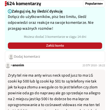
624 komentarzy
Popularne
Zaloguj się, by śledzić dyskuję
Dołącz do użytkowników, pisz bez limitu, śledź
odpowiedzi oraz reakcje na swoje komentarze. Nie
przegap ważnych rozmów!
Możesz dodać 3 komentarze w ciągu 14 dni
Załóż konto
Dodaj komentarz
~anonim
23 STY 2010 · 18:22
Zryty tel nie ma anty wirus neck spod jusz to ma LG
cooki kp 500 lub lg cooki kp 501 to są telefony nie tak
jak ta kupa złomu a wogule co to jest telefon czy zlom
powinie oda go do naprawy ale go sprzedaje na allegro
na 2 miejscu jest kp 500 i to dobrze bo ma leprze
opragromowanie a to cośnawet vidowas nie ma ten tel