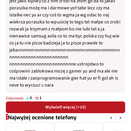
jest jakiś kijowy co z nim zrobi na złom go da to jakaś
poraszka możę ma i darmowe yoł tabe lecz czy ma
istalke nec yu ar czy coś to wgma ja wg odac to naj
wiekrza poraszka to wpusicię to tego tel małpe co zrobi
rozwali ja trzymam z małpom bo nie lubi tel a ja
nienawice samsug avila co to ma byc polska czy huj wie
co ja tu nie pisze badzieja ja tu pisze prawde to
jebannnnnnnnnnnnnnnnnnnnnnnnnnnnnnnnnnnnnn
nnnnnnnnnnnnnnnnnnnnnn
nnnnnnnnnnnnnnnnnnnnnnnne ustrojstwo to
cośpowini zablokowa możę z gamer yu and ma ale nie
ma istale i zaoprogramowanie gier hat yu er fi gol ah is
neve to wyrzuci c nara
0
1
Odpowiedz
Wyświetl więcej (+10)
Najwyżej ocenione telefony