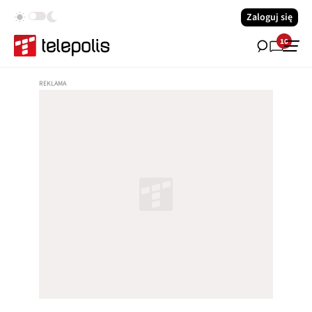
Zaloguj się
10