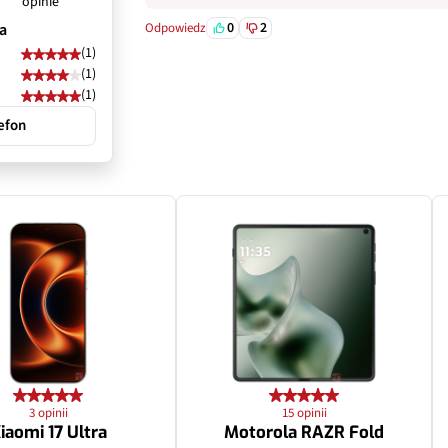
opinie
f/2.2
0
2
a
Odpowiedz
(1)
Tak
(1)
(1)
Nie
efon
112˚
rat
Aparat makro
2 Mpix
f/2.4
3 opinii
15 opinii
iaomi 17 Ultra
Motorola RAZR Fold