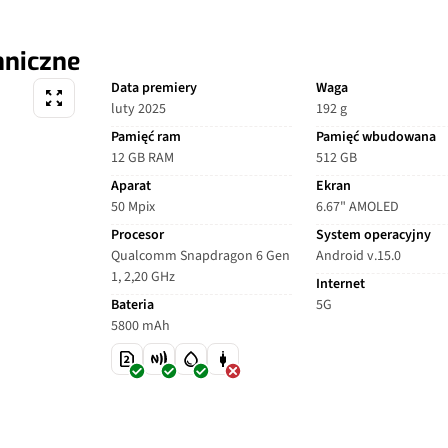
hniczne
Data premiery
Waga
luty 2025
192 g
Pamięć ram
Pamięć wbudowana
12 GB RAM
512 GB
Aparat
Ekran
50 Mpix
6.67" AMOLED
Procesor
System operacyjny
Qualcomm Snapdragon 6 Gen
Android v.15.0
1, 2,20 GHz
Internet
Bateria
5G
5800 mAh