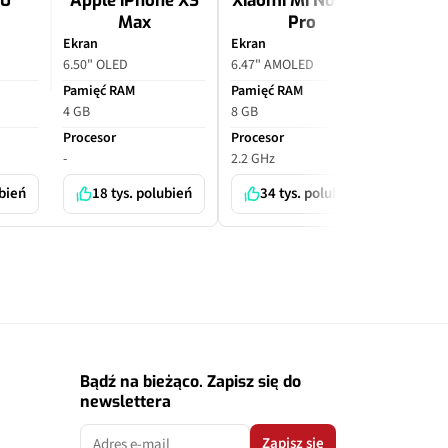
10
Apple iPhone XS
Xiaomi Mi Note 10
Apple
Max
Pro
P
Ekran
Ekran
Ekran
6.50" OLED
6.47" AMOLED
6.70" O
Pamięć RAM
Pamięć RAM
Pamięć
4 GB
8 GB
6 GB
Procesor
Procesor
Proceso
-
2.2 GHz
-
ubień
18 tys. polubień
34 tys. polubień
7 
Bądź na bieżąco. Zapisz się do
newslettera
Zapisz się