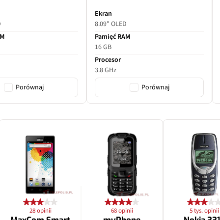
Ekran
D
8.09" OLED
AM
Pamięć RAM
16 GB
Procesor
3.8 GHz
Porównaj
Porównaj
28 opinii
68 opinii
5 tys. opinii