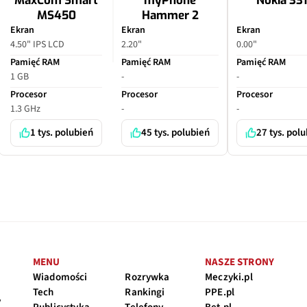
MaxCom Smart
myPhone
Nokia 33
MS450
Hammer 2
Ekran
Ekran
Ekran
4.50" IPS LCD
2.20"
0.00"
Pamięć RAM
Pamięć RAM
Pamięć RAM
1 GB
-
-
Procesor
Procesor
Procesor
1.3 GHz
-
-
1 tys. polubień
45 tys. polubień
27 tys. pol
MENU
NASZE STRONY
Wiadomości
Rozrywka
Meczyki.pl
Tech
Rankingi
PPE.pl
y