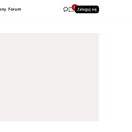
9
ony
Forum
Zaloguj się