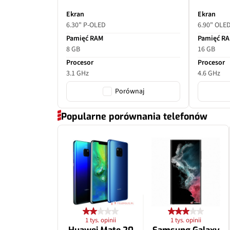
Ekran
Ekran
6.30" P-OLED
6.90" OLE
Pamięć RAM
Pamięć R
8 GB
16 GB
Procesor
Procesor
3.1 GHz
4.6 GHz
Porównaj
Popularne porównania telefonów
1 tys. opinii
1 tys. opinii