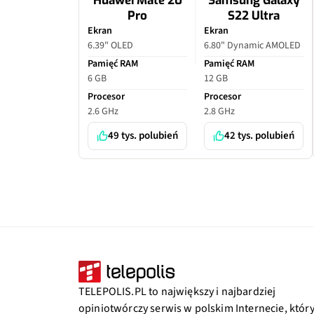
Huawei Mate 20
Samsung Galaxy
Pro
S22 Ultra
Ekran
Ekran
6.39" OLED
6.80" Dynamic AMOLED
Pamięć RAM
Pamięć RAM
6 GB
12 GB
Procesor
Procesor
2.6 GHz
2.8 GHz
49 tys. polubień
42 tys. polubień
TELEPOLIS.PL to największy i najbardziej
opiniotwórczy serwis w polskim Internecie, któr