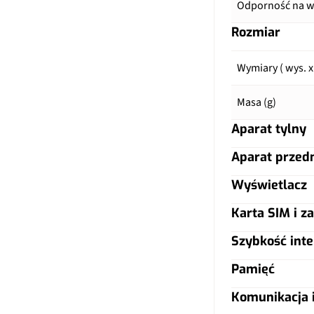
Odporność na wo
Rozmiar
Wymiary ( wys. x
Masa (g)
Aparat tylny
Aparat przed
Główny aparat
Wyświetlacz
Główny aparat
Pixele
Karta SIM i za
Typ ekranu
Pixele
Autofocus
Szybkość inte
Typ karty SIM
Przekątna (cale)
Ogniskowa
Ogniskowa
Pamięć
LTE
Dual SIM
Rozdzielczość (p
Lampa błyskow
Komunikacja i
Lampa błyskow
Warianty pamięc
5G