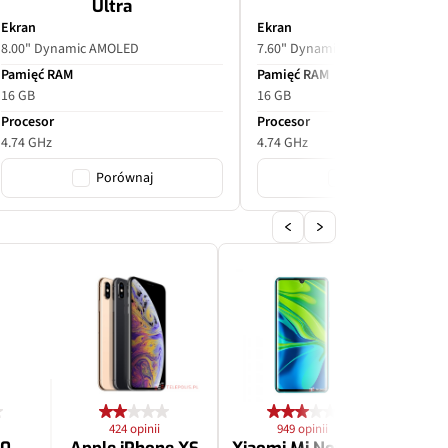
Ultra
Ekran
Ekran
8.00" Dynamic AMOLED
7.60" Dynamic AMOLED
Pamięć RAM
Pamięć RAM
16 GB
16 GB
Procesor
Procesor
4.74 GHz
4.74 GHz
Porównaj
Porównaj
424 opinii
949 opinii
2