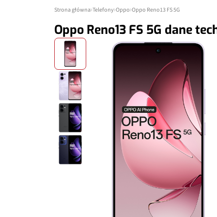
Strona główna
Telefony
Oppo
Oppo Reno13 FS 5G
Oppo Reno13 FS 5G dane tec