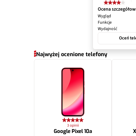
Przysłona
Ocena szczegółow
Wygląd
Filmy
Funkcje
Wydajność
Zoom optyczny
Oceń tel
Inne
Najwyżej ocenione telefony
Dodatkowy apa
Pixele
Przysłona
3 opinii
Google Pixel 10a
X