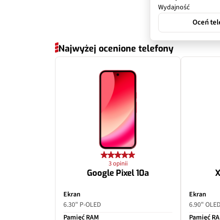
Wydajność
Oceń tel
Najwyżej ocenione telefony
3 opinii
Google Pixel 10a
X
Ekran
Ekran
6.30" P-OLED
6.90" OLE
Pamięć RAM
Pamięć R