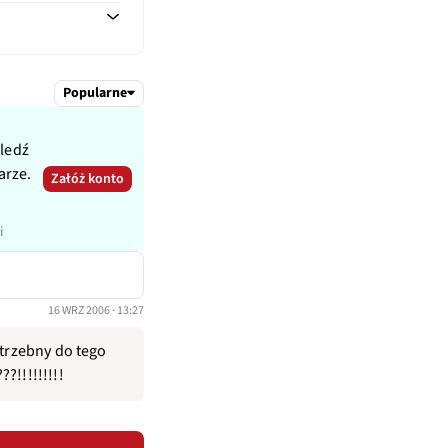
Popularne
śledź
arze.
Załóż konto
i
16 WRZ 2006 · 13:27
otrzebny do tego
?!!!!!!!!!