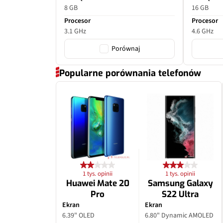
8 GB
16 GB
Procesor
Procesor
3.1 GHz
4.6 GHz
Porównaj
Popularne porównania telefonów
1 tys. opinii
1 tys. opinii
Huawei Mate 20
Samsung Galaxy
Pro
S22 Ultra
Ekran
Ekran
6.39" OLED
6.80" Dynamic AMOLED