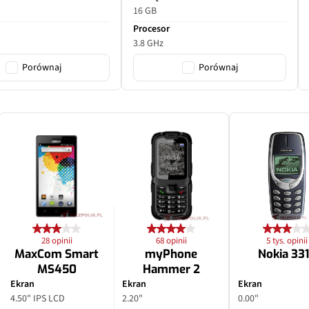
16 GB
Procesor
3.8 GHz
Porównaj
Porównaj
28 opinii
68 opinii
5 tys. opinii
MaxCom Smart
myPhone
Nokia 33
MS450
Hammer 2
Ekran
Ekran
Ekran
4.50" IPS LCD
2.20"
0.00"