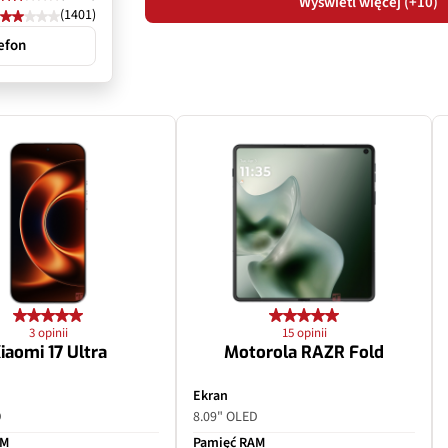
Wyświetl więcej (+10)
(1401)
efon
3 opinii
15 opinii
iaomi 17 Ultra
Motorola RAZR Fold
Ekran
D
8.09" OLED
AM
Pamięć RAM