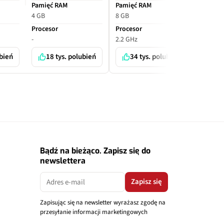
Pamięć RAM
Pamięć RAM
Pamięć
4 GB
8 GB
6 GB
Procesor
Procesor
Proceso
-
2.2 GHz
-
ubień
18 tys. polubień
34 tys. polubień
7 
Bądź na bieżąco. Zapisz się do
newslettera
Zapisz się
Zapisując się na newsletter wyrażasz zgodę na
przesyłanie informacji marketingowych