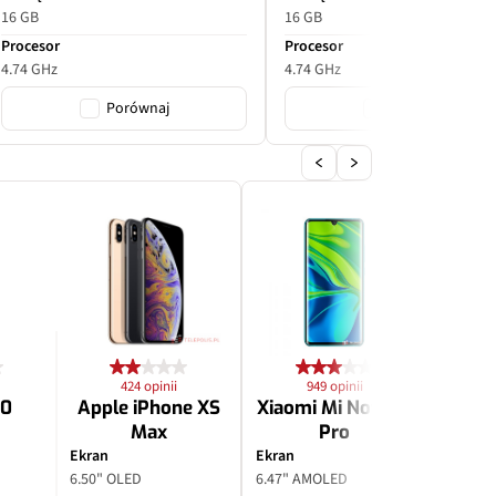
16 GB
16 GB
Procesor
Procesor
4.74 GHz
4.74 GHz
Porównaj
Porównaj
424 opinii
949 opinii
2
10
Apple iPhone XS
Xiaomi Mi Note 10
Apple
Max
Pro
P
Ekran
Ekran
Ekran
6.50" OLED
6.47" AMOLED
6.70" O