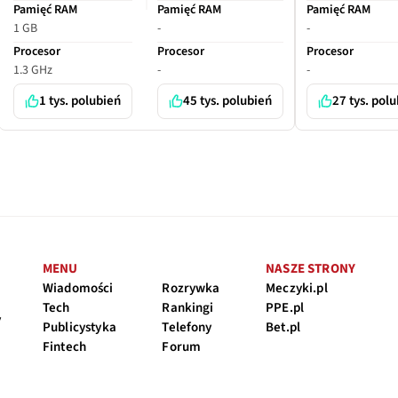
Pamięć RAM
Pamięć RAM
Pamięć RAM
1 GB
-
-
Procesor
Procesor
Procesor
1.3 GHz
-
-
1 tys. polubień
45 tys. polubień
27 tys. pol
MENU
NASZE STRONY
Wiadomości
Rozrywka
Meczyki.pl
Tech
Rankingi
PPE.pl
y
Publicystyka
Telefony
Bet.pl
Fintech
Forum