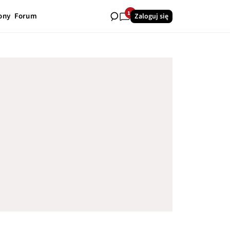
15
ony
Forum
Zaloguj się