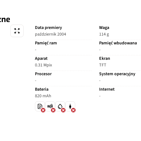
zne
Data premiery
Waga
październik 2004
114 g
Pamięć ram
Pamięć wbudowana
-
-
Aparat
Ekran
0.31 Mpix
TFT
Procesor
System operacyjny
-
-
Bateria
Internet
820 mAh
-