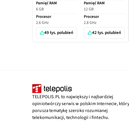
Pamięć RAM
Pamięć RAM
6 GB
12 GB
Procesor
Procesor
2.6 GHz
2.8 GHz
49 tys. polubień
42 tys. polubień
TELEPOLIS.PL to największy i najbardziej
opiniotwórczy serwis w polskim Internecie, któr
porusza tematykę szeroko rozumianej
telekomunikacji, technologii i fintechu.