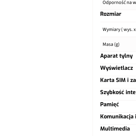
Odporność na wo
Rozmiar
Wymiary ( wys. x
Masa (g)
Aparat tylny
Wyświetlacz
Główny aparat
Karta SIM i za
Typ ekranu
Pixele
Szybkość inte
Typ karty SIM
Przekątna (cale)
Lampa błyskow
Pamięć
LTE
Dual SIM
Rozdzielczość (p
Filmy
Komunikacja i
Karta pamięci
5G
LTE (MHz)
Zagęszczenie (p
Multimedia
Zoom optyczny
Czytnik linii pap