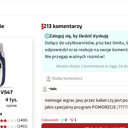
ontu ekranem
Nie
zoom x4
Nie
Li-Ion 820 mAh
tlacza
Nie
yczny
Tak
 (2,4 Ghz/5Ghz)
Nie
ie
213 komentarzy
ulator
Tak
ietlacz
Tak
eo
Nie
Zaloguj się, by śledzić dyskuję
Tak
Dołącz do użytkowników, pisz bez limitu, 
nie
Nie
32x
odpowiedzi oraz reakcje na swoje koment
Nie przegap ważnych rozmów!
 ładowanie
Nie
a
czarno biały
Możesz dodać 3 komentarze w ciągu 14 dn
wietlacza
OLED
Dodaj komentarz
~tais
cza
mono
 V547
4 tys.
niemoge wgrac javy przez kabel czy jest p
opinie
jakis specjalny program POMORZCIE /??????
a
0
1
(1400)
Odpowiedz
(1401)