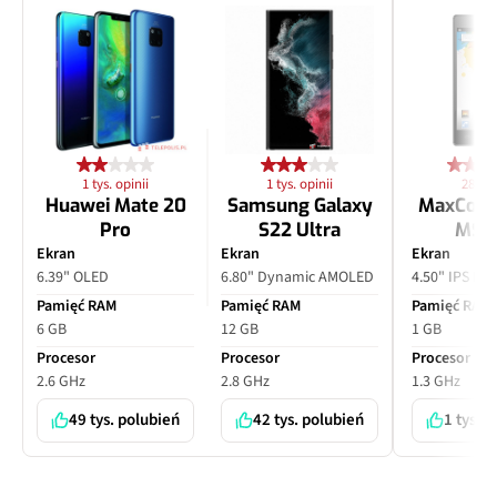
1 tys. opinii
1 tys. opinii
28 opi
Huawei Mate 20
Samsung Galaxy
MaxCom
Pro
S22 Ultra
MS4
Ekran
Ekran
Ekran
6.39" OLED
6.80" Dynamic AMOLED
4.50" IPS LC
Pamięć RAM
Pamięć RAM
Pamięć RAM
6 GB
12 GB
1 GB
Procesor
Procesor
Procesor
2.6 GHz
2.8 GHz
1.3 GHz
49 tys. polubień
42 tys. polubień
1 tys. 