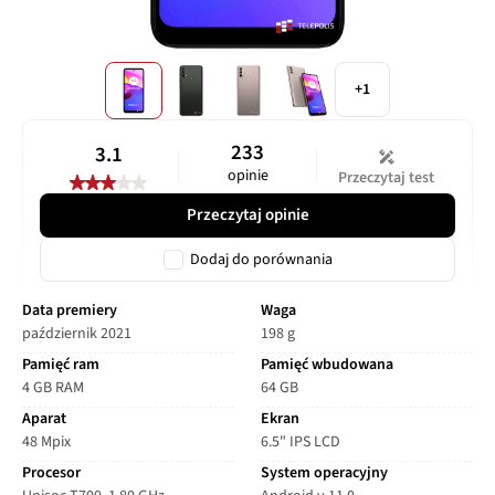
+1
233
3.1
opinie
Przeczytaj test
Przeczytaj opinie
Dodaj do porównania
Data premiery
Waga
październik 2021
198 g
Pamięć ram
Pamięć wbudowana
4 GB RAM
64 GB
Aparat
Ekran
48 Mpix
6.5" IPS LCD
Procesor
System operacyjny