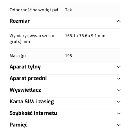
Odporność na wodę i pył
Tak
Rozmiar
Wymiary ( wys. x szer. x
165.1 x 75.6 x 9.1 mm
grub.) mm
Masa (g)
198
Aparat tylny
Aparat przedni
Główny aparat
Wyświetlacz
Główny aparat
Pixele
48 Mpix
Karta SIM i zasięg
Typ ekranu
IPS LCD
Pixele
8 Mpix
Autofocus
Tak
Szybkość internetu
Typ karty SIM
nanoSIM
Przekątna (cale)
6.5"
Lampa błyskowa
Nie
Lampa błyskowa
LED
Pamięć
LTE
Tak, kategoria 4 (DL: