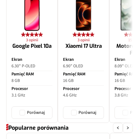
3 opinii
3 opinii
15 opin
Google Pixel 10a
Xiaomi 17 Ultra
Motorol
Fol
Ekran
Ekran
Ekran
6.30" P-OLED
6.90" OLED
8.09" OLED
Pamięć RAM
Pamięć RAM
Pamięć RAM
8 GB
16 GB
16 GB
Procesor
Procesor
Procesor
3.1 GHz
4.6 GHz
3.8 GHz
Porównaj
Porównaj
Poró
Popularne porównania