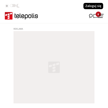
Zaloguj się
6