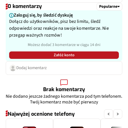
0 komentarzy
Dodatkowy aparat
Czujnik głebi
Popularne
Zaloguj się, by śledzić dyskuję
Pixele
2 Mpix
Dołącz do użytkowników, pisz bez limitu, śledź
odpowiedzi oraz reakcje na swoje komentarze. Nie
Przysłona
f/2.4
przegap ważnych rozmów!
Możesz dodać 3 komentarze w ciągu 14 dni
Zoom optyczny
Nie
Załóż konto
Dodaj komentarz
Brak komentarzy
Nie dodano jeszcze żadnego komentarza pod tym telefonem.
Twój komentarz może być pierwszy
Najwyżej ocenione telefony