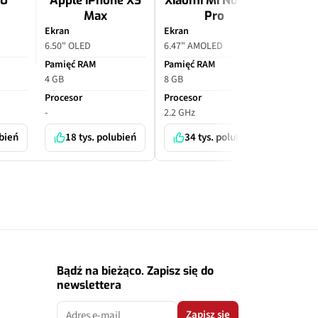
10
Apple iPhone XS
Xiaomi Mi Note 10
Apple
Max
Pro
P
Ekran
Ekran
Ekran
6.50" OLED
6.47" AMOLED
6.70" O
Pamięć RAM
Pamięć RAM
Pamięć
4 GB
8 GB
6 GB
Procesor
Procesor
Proceso
-
2.2 GHz
-
ubień
18 tys. polubień
34 tys. polubień
7 
Bądź na bieżąco. Zapisz się do
newslettera
Zapisz się