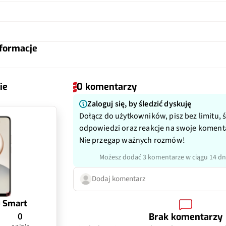
700, 800, 850, 900, 1800, 2100, 2
pi)
261
Tak
ilarnych
Tak, bok
Tak
Nie
ontu ekranem
86%
Nie
1080p@30fps
a, b, g, n, ac
1080p@30fps
formacje
Li-poly 6500 mAh
tlacza
Tak
yczny
Tak
Nie
 (2,4 Ghz/5Ghz)
Tak
Nie
ulator
Nie
ietlacz
Nie
eo
Tak
ie
0 komentarzy
5.1
PDAF
 Hz
nie
Tak
Zaloguj się, by śledzić dyskuję
Tak
rat
Czujnik głębi
Dołącz do użytkowników, pisz bez limitu, 
 ładowanie
odpowiedzi oraz reakcje na swoje koment
Nie
Tak
2 Mpix
Nie przegap ważnych rozmów!
nie przewodowe 35 W
Możesz dodać 3 komentarze w ciągu 14 dn
2.0
f/2.4
Dodaj komentarz
USB-C
 Smart
0
Brak komentarzy