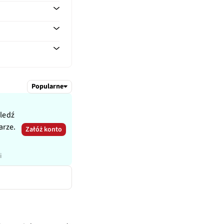
500, 2600
Popularne
śledź
arze.
Załóż konto
i