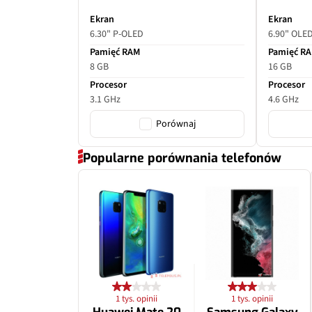
Ekran
Ekran
6.30" P-OLED
6.90" OLE
Pamięć RAM
Pamięć R
8 GB
16 GB
Procesor
Procesor
3.1 GHz
4.6 GHz
Porównaj
Popularne porównania telefonów
1 tys. opinii
1 tys. opinii