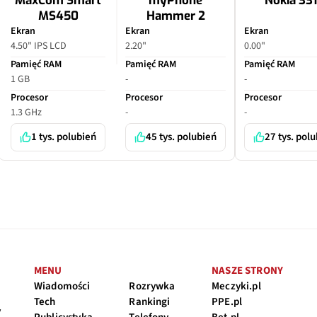
MaxCom Smart
myPhone
Nokia 33
MS450
Hammer 2
Ekran
Ekran
Ekran
4.50" IPS LCD
2.20"
0.00"
Pamięć RAM
Pamięć RAM
Pamięć RAM
1 GB
-
-
Procesor
Procesor
Procesor
1.3 GHz
-
-
1 tys. polubień
45 tys. polubień
27 tys. pol
MENU
NASZE STRONY
Wiadomości
Rozrywka
Meczyki.pl
Tech
Rankingi
PPE.pl
y