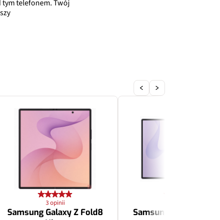
 tym telefonem. Twój
szy
3 opinii
3 opinii
Samsung Galaxy Z Fold8
Samsung Galaxy Z Fol