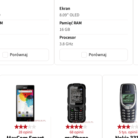
Ekran
D
8.09" OLED
AM
Pamięć RAM
16 GB
Procesor
3.8 GHz
Porównaj
Porównaj
28 opinii
68 opinii
5 tys. opinii