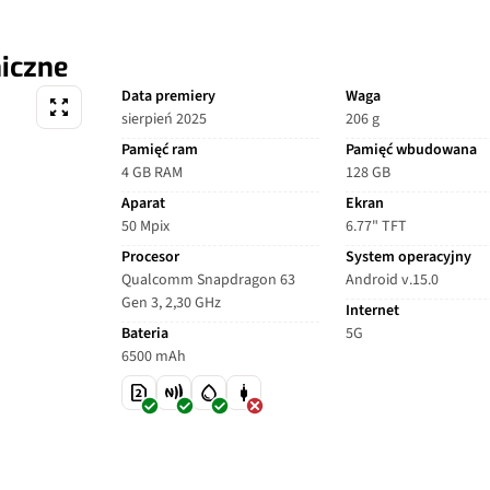
iczne
Data premiery
Waga
sierpień 2025
206 g
Pamięć ram
Pamięć wbudowana
4 GB RAM
128 GB
Aparat
Ekran
50 Mpix
6.77" TFT
Procesor
System operacyjny
Qualcomm Snapdragon 63
Android v.15.0
Gen 3, 2,30 GHz
Internet
Bateria
5G
6500 mAh