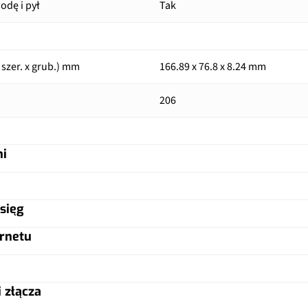
dę i pył
Tak
 szer. x grub.) mm
166.89 x 76.8 x 8.24 mm
206
ni
50 Mpix
sięg
TFT
5 Mpix
Tak
rnetu
nanoSIM
6.77"
a
Nie
a
LED
Tak
Tak, nanoSIM
iksele)
720 x 1610 px
f/2.2
 złącza
f/1.8
i
4/128GB
Tak