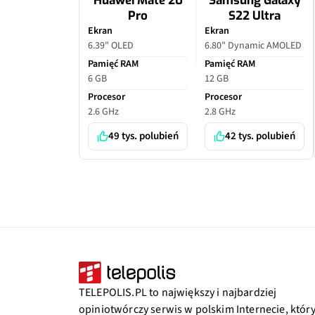
Huawei Mate 20
Samsung Galaxy
Pro
S22 Ultra
Ekran
Ekran
6.39" OLED
6.80" Dynamic AMOLED
Pamięć RAM
Pamięć RAM
6 GB
12 GB
Procesor
Procesor
2.6 GHz
2.8 GHz
49 tys. polubień
42 tys. polubień
TELEPOLIS.PL to największy i najbardziej
opiniotwórczy serwis w polskim Internecie, któr