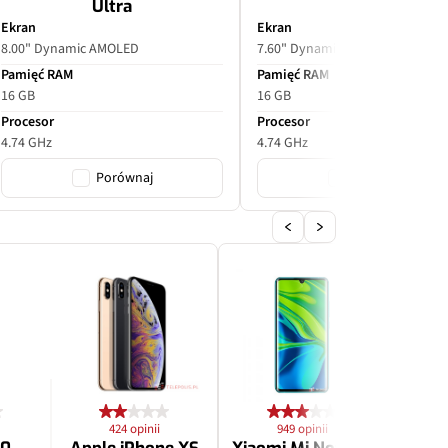
Ultra
Ekran
Ekran
8.00" Dynamic AMOLED
7.60" Dynamic AMOLED
Pamięć RAM
Pamięć RAM
16 GB
16 GB
Procesor
Procesor
4.74 GHz
4.74 GHz
Porównaj
Porównaj
424 opinii
949 opinii
2