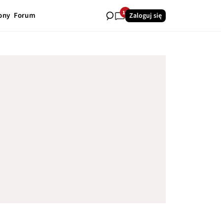
18
ony
Forum
Zaloguj się