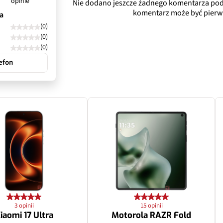
opinie
Nie dodano jeszcze żadnego komentarza pod
komentarz może być pierw
a
(0)
(0)
(0)
efon
3 opinii
15 opinii
iaomi 17 Ultra
Motorola RAZR Fold