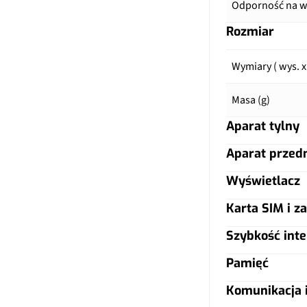
Odporność na wo
Rozmiar
Wymiary ( wys. x
Masa (g)
Aparat tylny
Aparat przed
Główny aparat
Wyświetlacz
Główny aparat
Pixele
Karta SIM i za
Typ ekranu
Pixele
Autofocus
Szybkość inte
Typ karty SIM
Przekątna (cale)
Lampa błyskow
Lampa błyskow
Pamięć
LTE
Dual SIM
Rozdzielczość (p
Przysłona
Komunikacja i
Przysłona
Warianty pamięc
5G