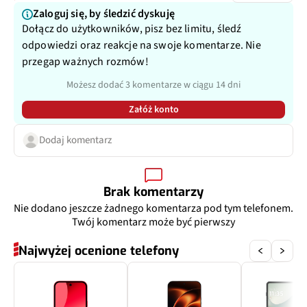
Matryca
1/3,1", 1,12 µm
Zaloguj się, by śledzić dyskuję
Dołącz do użytkowników, pisz bez limitu, śledź
Przysłona
f/2.2
odpowiedzi oraz reakcje na swoje komentarze. Nie
przegap ważnych rozmów!
Filmy
Tak
Możesz dodać 3 komentarze w ciągu 14 dni
Zoom optyczny
Nie
Załóż konto
Inne
Dodaj komentarz
120˚
Brak komentarzy
Nie dodano jeszcze żadnego komentarza pod tym telefonem.
Twój komentarz może być pierwszy
Najwyżej ocenione telefony