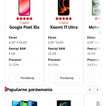
3 opinii
3 opinii
15 opin
Google Pixel 10a
Xiaomi 17 Ultra
Motorol
Fol
Ekran
Ekran
Ekran
6.30" P-OLED
6.90" OLED
8.09" OLED
Pamięć RAM
Pamięć RAM
Pamięć RAM
8 GB
16 GB
16 GB
Procesor
Procesor
Procesor
3.1 GHz
4.6 GHz
3.8 GHz
Porównaj
Porównaj
Poró
Popularne porównania