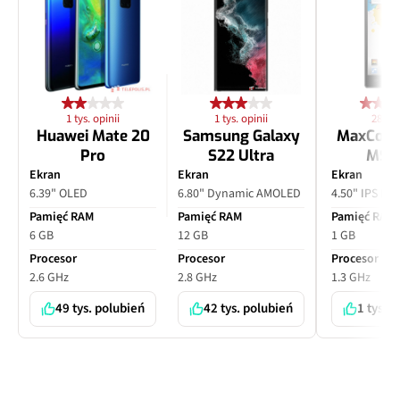
1 tys. opinii
1 tys. opinii
28 opi
Huawei Mate 20
Samsung Galaxy
MaxCom
Pro
S22 Ultra
MS4
Ekran
Ekran
Ekran
6.39" OLED
6.80" Dynamic AMOLED
4.50" IPS LC
Pamięć RAM
Pamięć RAM
Pamięć RAM
6 GB
12 GB
1 GB
Procesor
Procesor
Procesor
2.6 GHz
2.8 GHz
1.3 GHz
49 tys. polubień
42 tys. polubień
1 tys. 