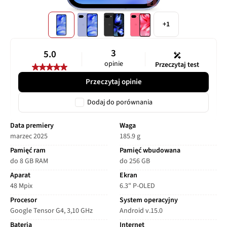
+1
3
5.0
opinie
Przeczytaj test
Przeczytaj opinie
Dodaj do porównania
Data premiery
Waga
marzec 2025
185.9 g
Pamięć ram
Pamięć wbudowana
do 8 GB RAM
do 256 GB
Aparat
Ekran
48 Mpix
6.3" P-OLED
Procesor
System operacyjny
Google Tensor G4, 3,10 GHz
Android v.15.0
Bateria
Internet