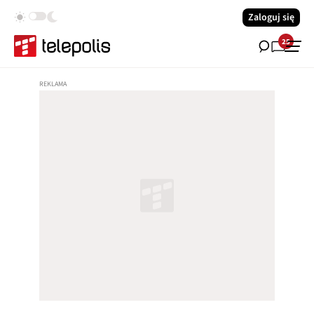
Zaloguj się
25