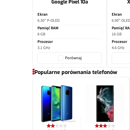
Google Pixel 10a
X
Ekran
Ekran
6.30" P-OLED
6.90" OLE
Pamięć RAM
Pamięć R
8 GB
16 GB
Procesor
Procesor
3.1 GHz
4.6 GHz
Porównaj
Popularne porównania telefonów