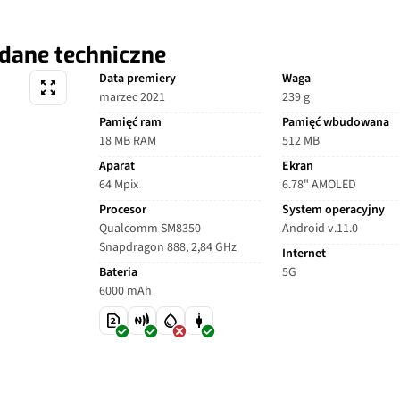
dane techniczne
Data premiery
Waga
marzec 2021
239 g
Pamięć ram
Pamięć wbudowana
18 MB RAM
512 MB
Aparat
Ekran
64 Mpix
6.78" AMOLED
Procesor
System operacyjny
Qualcomm SM8350
Android v.11.0
Snapdragon 888, 2,84 GHz
Internet
Bateria
5G
6000 mAh