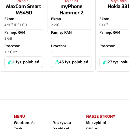
28 opinii
68 opinii
5 tys. opinii
MaxCom Smart
myPhone
Nokia 33
MS450
Hammer 2
Ekran
Ekran
Ekran
4.50" IPS LCD
2.20"
0.00"
Pamięć RAM
Pamięć RAM
Pamięć RAM
1 GB
-
-
Procesor
Procesor
Procesor
1.3 GHz
-
-
1 tys. polubień
45 tys. polubień
27 tys. pol
MENU
NASZE STRONY
Wiadomości
Rozrywka
Meczyki.pl