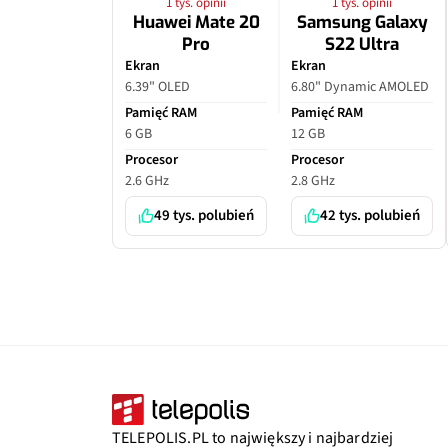
1 tys. opinii
1 tys. opinii
Huawei Mate 20
Samsung Galaxy
Pro
S22 Ultra
Ekran
Ekran
6.39" OLED
6.80" Dynamic AMOLED
Pamięć RAM
Pamięć RAM
6 GB
12 GB
Procesor
Procesor
2.6 GHz
2.8 GHz
49 tys. polubień
42 tys. polubień
TELEPOLIS.PL to największy i najbardziej