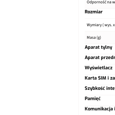
Odporność na wo
Rozmiar
Wymiary ( wys. x
Masa (g)
Aparat tylny
Aparat przed
Główny aparat
Wyświetlacz
Główny aparat
Pixele
Karta SIM i za
Typ ekranu
Pixele
Autofocus
Szybkość inte
Typ karty SIM
Przekątna (cale)
Ogniskowa
Matryca
Pamięć
LTE
Dual SIM
Rozdzielczość (p
Lampa błyskow
Komunikacja i
Ogniskowa
Warianty pamięc
5G