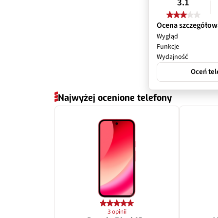
3.1
Przysłona
Ocena szczegółow
Wygląd
Filmy
Funkcje
Wydajność
Zoom optyczny
Oceń tel
Inne
Najwyżej ocenione telefony
Dodatkowy apa
Pixele
Przysłona
Zoom optyczny
3 opinii