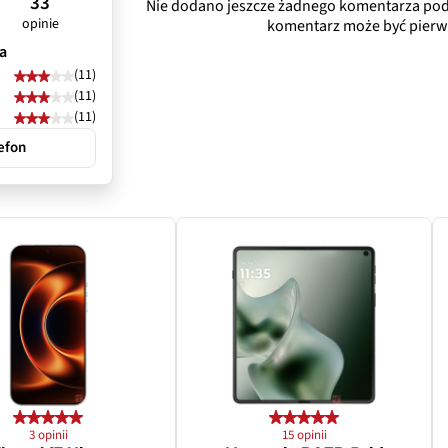
33
Nie dodano jeszcze żadnego komentarza pod
opinie
komentarz może być pierw
f/2.2
a
(11)
Tak
(11)
(11)
Nie
efon
125˚
rat
Aparat makro
5 Mpix
f/2.0
Nie
3 opinii
15 opinii