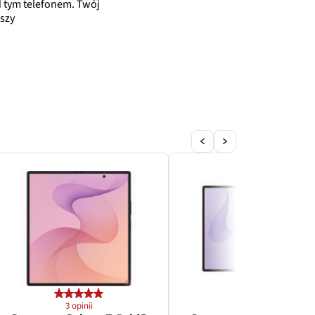
 tym telefonem. Twój
szy
3 opinii
3 opinii