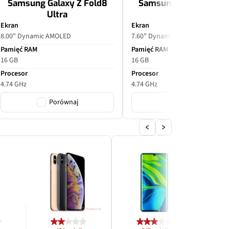
Samsung Galaxy Z Fold8
Samsung Galaxy Z Fol
Ultra
Ekran
Ekran
8.00" Dynamic AMOLED
7.60" Dynamic AMOLED
Pamięć RAM
Pamięć RAM
16 GB
16 GB
Procesor
Procesor
4.74 GHz
4.74 GHz
Porównaj
Porównaj