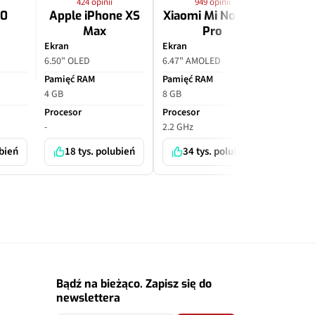
424 opinii
949 opinii
2
10
Apple iPhone XS
Xiaomi Mi Note 10
Apple
Max
Pro
P
Ekran
Ekran
Ekran
6.50" OLED
6.47" AMOLED
6.70" O
Pamięć RAM
Pamięć RAM
Pamięć
4 GB
8 GB
6 GB
Procesor
Procesor
Proceso
-
2.2 GHz
-
ubień
18 tys. polubień
34 tys. polubień
7 
Bądź na bieżąco. Zapisz się do
newslettera