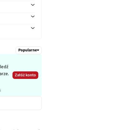
100, 2500, 2600
Popularne
śledź
arze.
Załóż konto
i