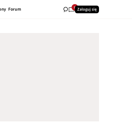
9
ony
Forum
Zaloguj się