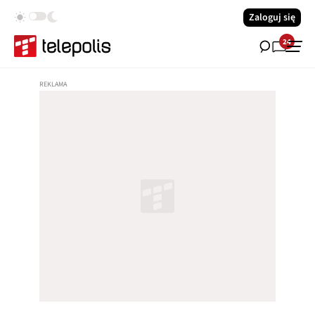
Zaloguj się
24