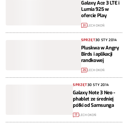
Galaxy Ace 3 LTE i
Lumia 925 w
ofercie Play
LECH OKOŃ
31
SPRZĘT
30 STY 2014
Pluskwa w Angry
Birds i aplikacji
randkowej
LECH OKOŃ
26
SPRZĘT
30 STY 2014
Galaxy Note 3 Neo -
phablet ze średniej
półki od Samsunga
LECH OKOŃ
17