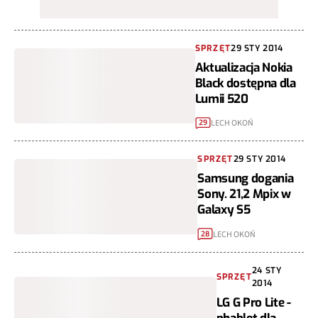
SPRZĘT
29 STY 2014
Aktualizacja Nokia
Black dostępna dla
Lumii 520
LECH OKOŃ
29
SPRZĘT
29 STY 2014
Samsung dogania
Sony. 21,2 Mpix w
Galaxy S5
LECH OKOŃ
28
24 STY
SPRZĘT
2014
LG G Pro Lite -