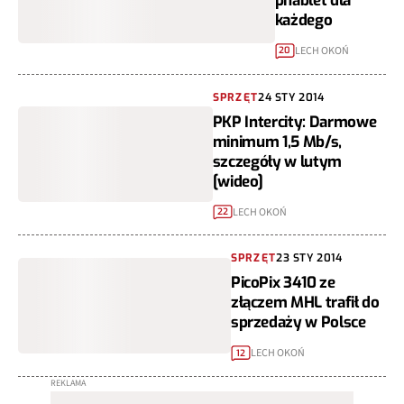
phablet dla
każdego
LECH OKOŃ
20
SPRZĘT
24 STY 2014
PKP Intercity: Darmowe
minimum 1,5 Mb/s,
szczegóły w lutym
[wideo]
LECH OKOŃ
22
SPRZĘT
23 STY 2014
PicoPix 3410 ze
złączem MHL trafił do
sprzedaży w Polsce
LECH OKOŃ
12