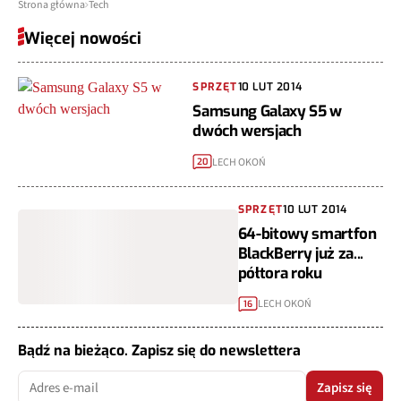
Strona główna
Tech
Więcej nowości
SPRZĘT
10 LUT 2014
Samsung Galaxy S5 w
dwóch wersjach
LECH OKOŃ
20
SPRZĘT
10 LUT 2014
64-bitowy smartfon
BlackBerry już za...
półtora roku
LECH OKOŃ
16
Bądź na bieżąco. Zapisz się do newslettera
Zapisz się