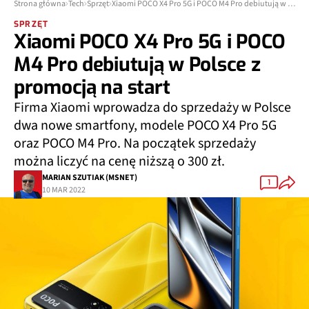
Strona główna
Tech
Sprzęt
Xiaomi POCO X4 Pro 5G i POCO M4 Pro debiutują w Polsce z promocją na start
SPRZĘT
Xiaomi POCO X4 Pro 5G i POCO
M4 Pro debiutują w Polsce z
promocją na start
Firma Xiaomi wprowadza do sprzedaży w Polsce
dwa nowe smartfony, modele POCO X4 Pro 5G
oraz POCO M4 Pro. Na początek sprzedaży
można liczyć na cenę niższą o 300 zł.
MARIAN SZUTIAK (MSNET)
1
10 MAR 2022