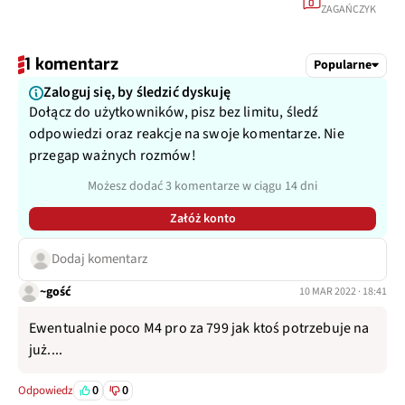
0
ZAGAŃCZYK
1 komentarz
Popularne
Zaloguj się, by śledzić dyskuję
Dołącz do użytkowników, pisz bez limitu, śledź
odpowiedzi oraz reakcje na swoje komentarze. Nie
przegap ważnych rozmów!
Możesz dodać 3 komentarze w ciągu 14 dni
Załóż konto
Dodaj komentarz
~gość
10 MAR 2022 · 18:41
Ewentualnie poco M4 pro za 799 jak ktoś potrzebuje na
już....
0
0
Odpowiedz