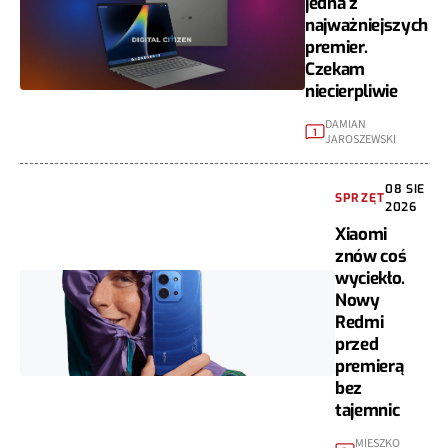
jedna z
najważniejszych
premier.
Czekam
niecierpliwie
DAMIAN
1
JAROSZEWSKI
08 SIE
SPRZĘT
2026
Xiaomi
znów coś
wyciekło.
Nowy
Redmi
przed
premierą
bez
tajemnic
MIESZKO