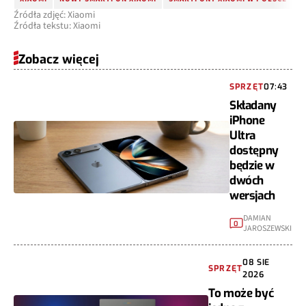
Źródła zdjęć: Xiaomi
Źródła tekstu: Xiaomi
Zobacz więcej
SPRZĘT
07:43
Składany
iPhone
Ultra
dostępny
będzie w
dwóch
wersjach
DAMIAN
0
JAROSZEWSKI
08 SIE
SPRZĘT
2026
To może być