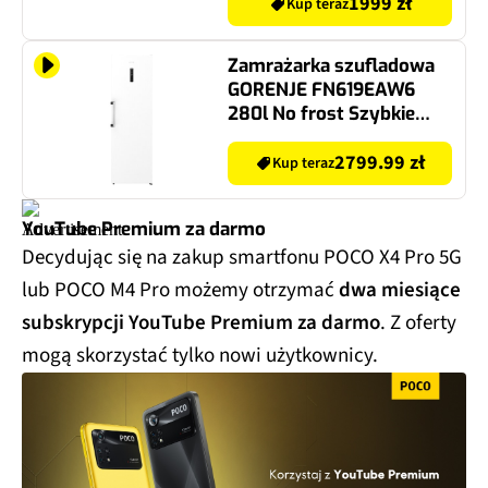
1999 zł
Kup teraz
Zamrażarka szufladowa
GORENJE FN619EAW6
280l No frost Szybkie
zamrażanie
2799.99 zł
Kup teraz
YouTube Premium za darmo
Decydując się na zakup smartfonu POCO X4 Pro 5G
lub POCO M4 Pro możemy otrzymać
dwa miesiące
subskrypcji YouTube Premium za darmo
. Z oferty
mogą skorzystać tylko nowi użytkownicy.