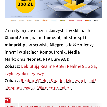
Z oferty będzie można skorzystać w sklepach
Xiaomi Store
, na
mi-home.pl
,
mi-store.pl
i
mimarkt.pl
, w serwisie
Allegro
, a także między
innymi w sieciach
Komputronik
,
Media
Markt
oraz
Neonet
,
RTV Euro AGD
.
Zobacz:
Debiutują Realme 9 5G i Realme 9 5G SE,
czyli szybki i szybszy
Zobacz:
Realme GT Neo 3 nadejdzie szybciej, niż
się spodziewasz. Wkrótce premiera
XIAOMI
NOWY SMARTFON XIAOMI
SMARTFONY XIAOMI W POLSCE
P