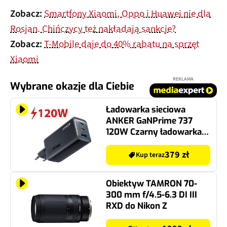
Zobacz:
Smartfony Xiaomi, Oppo i Huawei nie dla
Rosjan. Chińczycy też nakładają sankcje?
Zobacz:
T-Mobile daje do 40% rabatu na sprzęt
Xiaomi
REKLAMA
Wybrane okazje dla Ciebie
Ładowarka sieciowa
ANKER GaNPrime 737
120W Czarny ładowarka
do telefonu USB, USB-C
379 zł
Kup teraz
Obiektyw TAMRON 70-
300 mm f/4.5-6.3 DI III
RXD do Nikon Z