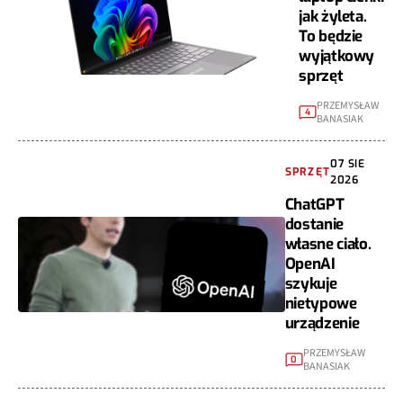
jak żyleta.
To będzie
wyjątkowy
sprzęt
PRZEMYSŁAW
4
BANASIAK
07 SIE
SPRZĘT
2026
ChatGPT
dostanie
własne ciało.
OpenAI
szykuje
nietypowe
urządzenie
PRZEMYSŁAW
0
BANASIAK