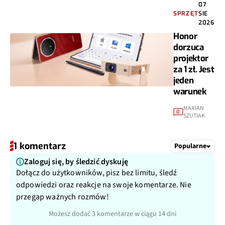
07
SPRZĘT
SIE
2026
Honor
dorzuca
projektor
za 1 zł. Jest
jeden
warunek
MARIAN
0
SZUTIAK
1 komentarz
Popularne
Zaloguj się, by śledzić dyskuję
Dołącz do użytkowników, pisz bez limitu, śledź
odpowiedzi oraz reakcje na swoje komentarze. Nie
przegap ważnych rozmów!
Możesz dodać 3 komentarze w ciągu 14 dni