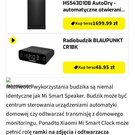
HS543D10B AutoDry -
automatyczne otwieranie
drzwi
1699.99 zł
Kup teraz
Radiobudzik BLAUPUNKT
CR1BK
48.95 zł
Kup teraz
Możliwości wykorzystania budzika są niemal
identyczne jak Mi Smart Speaker. Budzik może być
centrum sterowania urządzeniami automatyki
domowej czy odtwarzać transmisję z domowego
monitoringu. Ponadto Xiaomi Mi Smart Clock może
pełnić rolę
ramki na zdjęcia i odtwarzacza