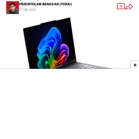
PRZEMYSŁAW BANASIAK (YOKAI)
4
07 SIE 2026
Dodaj do ulubionych źródeł w Google
Wyścig producentów o
jak najcieńsze laptopy
trwa w najlepsze, ale to
Lenovo
może niedługo
wyjść na prowadzenie. Do sieci trafiły materiały