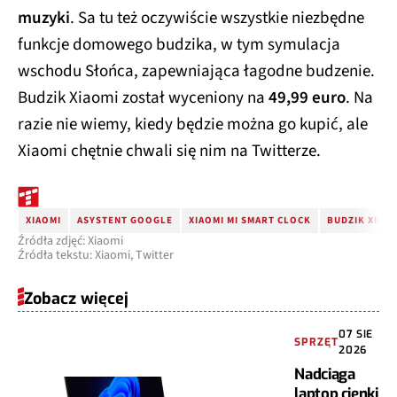
muzyki
. Sa tu też oczywiście wszystkie niezbędne
funkcje domowego budzika, w tym symulacja
wschodu Słońca, zapewniająca łagodne budzenie.
Budzik Xiaomi został wyceniony na
49,99 euro
. Na
razie nie wiemy, kiedy będzie można go kupić, ale
Xiaomi chętnie chwali się nim na Twitterze.
XIAOMI
ASYSTENT GOOGLE
XIAOMI MI SMART CLOCK
BUDZIK XIAO
Źródła zdjęć: Xiaomi
Źródła tekstu: Xiaomi, Twitter
Zobacz więcej
07 SIE
SPRZĘT
2026
Nadciąga
laptop cienki