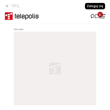
Zaloguj się
22