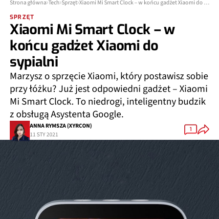
Strona główna
Tech
Sprzęt
Xiaomi Mi Smart Clock – w końcu gadżet Xiaomi do sypialni
SPRZĘT
Xiaomi Mi Smart Clock – w
końcu gadżet Xiaomi do
sypialni
Marzysz o sprzęcie Xiaomi, który postawisz sobie
przy łóżku? Już jest odpowiedni gadżet – Xiaomi
Mi Smart Clock. To niedrogi, inteligentny budzik
z obsługą Asystenta Google.
ANNA RYMSZA (XYRCON)
1
11 STY 2021