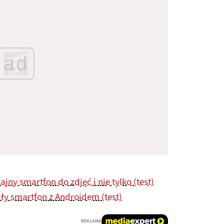
ad
jny smartfon do zdjęć i nie tylko (test)
ły smartfon z Androidem (test)
REKLAMA