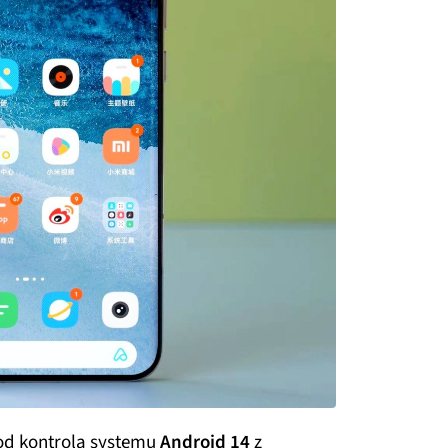
od kontrolą systemu
Android 14
z