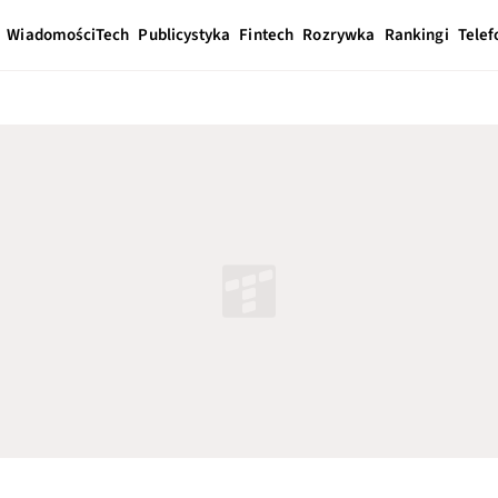
Wiadomości
Tech
Publicystyka
Fintech
Rozrywka
Rankingi
Telef