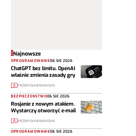
Najnowsze
OPROGRAMOWANIE
06 SIE 2026
ChatGPT bez limitu. OpenAI
właśnie zmienia zasady gry
PRZEMYSŁAW BANASIAK
0
BEZPIECZEŃSTWO
06 SIE 2026
Rosjanie z nowym atakiem.
Wystarczy otworzyć e-mail
PRZEMYSŁAW BANASIAK
0
OPROGRAMOWANIE
06 SIE 2026