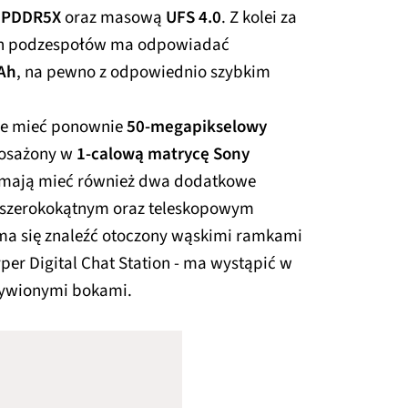
LPDDR5X
oraz masową
UFS 4.0
. Z kolei za
ich podzespołów ma odpowiadać
Ah
, na pewno z odpowiednio szybkim
że mieć ponownie
50-megapikselowy
posażony w
1-calową matrycę Sony
ć mają mieć również dwa dodatkowe
raszerokokątnym oraz teleskopowym
 ma się znaleźć otoczony wąskimi ramkami
typer Digital Chat Station - ma wystąpić w
rzywionymi bokami.