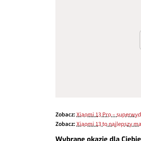
Zobacz:
Xiaomi 13 Pro – superwyda
Zobacz:
Xiaomi 13 to najlepszy ma
Wybrane okazje dla Ciebie