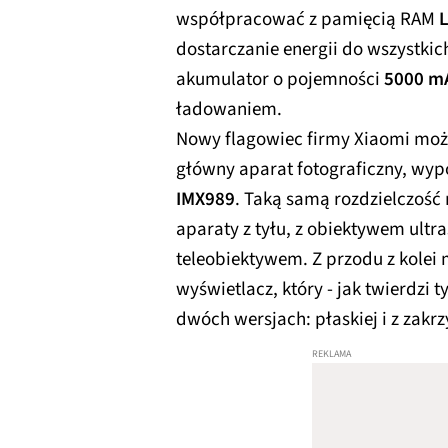
współpracować z pamięcią RAM
dostarczanie energii do wszystk
akumulator o pojemności
5000 m
ładowaniem.
Nowy flagowiec firmy Xiaomi mo
główny aparat fotograficzny, wy
IMX989
. Taką samą rozdzielczoś
aparaty z tyłu, z obiektywem ult
teleobiektywem. Z przodu z kolei
wyświetlacz, który - jak twierdzi 
dwóch wersjach: płaskiej i z zak