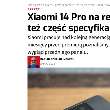
Strona główna
Tech
Sprzęt
Xiaomi 14 Pro na renderze. Poznaliśmy 
SPRZĘT
Xiaomi 14 Pro na r
też część specyfik
Xiaomi pracuje nad kolejną generacj
miesięcy przed premierą poznaliśmy k
wygląd przedniego panelu.
MARIAN SZUTIAK (MSNET)
29 MAJ 2023