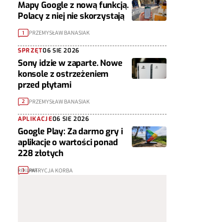
Mapy Google z nową funkcją.
Polacy z niej nie skorzystają
PRZEMYSŁAW BANASIAK
1
SPRZĘT
06 SIE 2026
Sony idzie w zaparte. Nowe
konsole z ostrzeżeniem
przed płytami
PRZEMYSŁAW BANASIAK
2
APLIKACJE
06 SIE 2026
Google Play: Za darmo gry i
aplikacje o wartości ponad
228 złotych
PATRYCJA KORBA
1