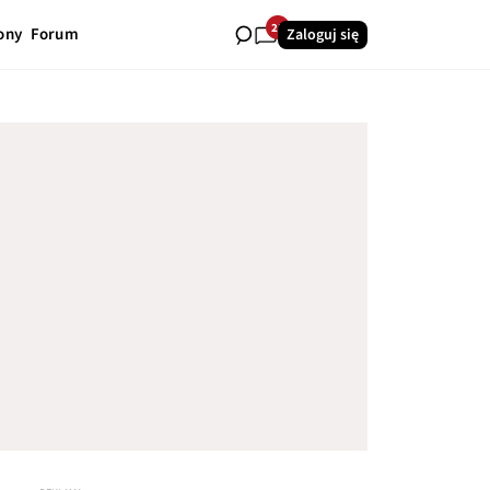
25
ony
Forum
Zaloguj się