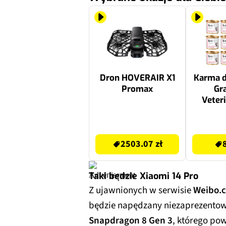
Dron HOVERAIR X1
Karma d
Promax
Gra
Veteri
Hypoall
2503.07 zł
83.81 zł
2503.07 zł
Taki będzie Xiaomi 14 Pro
Z ujawnionych w serwisie
Weibo.
będzie napędzany niezaprezento
Snapdragon 8 Gen 3
, którego po