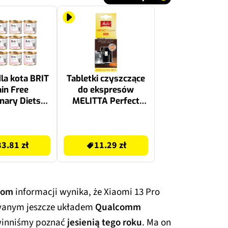
la kota BRIT
Tabletki czyszczące
in Free
do ekspresów
nary Diets
MELITTA Perfect
ergenic 12 x
Clean Tabs (4 szt.)
200 g
20 zł
83.81 zł
11.29 zł
com
informacji wynika, że Xiaomi 13 Pro
wanym jeszcze układem
Qualcomm
winniśmy poznać
jesienią tego roku
. Ma on