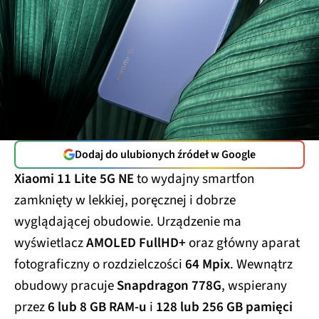
Dodaj do ulubionych źródeł w Google
Xiaomi 11 Lite 5G NE
to wydajny smartfon
zamknięty w lekkiej, poręcznej i dobrze
wyglądającej obudowie. Urządzenie ma
wyświetlacz
AMOLED FullHD+
oraz główny aparat
fotograficzny o rozdzielczości
64 Mpix
. Wewnątrz
obudowy pracuje
Snapdragon 778G
, wspierany
przez
6 lub 8 GB RAM-u
i
128 lub 256 GB pamięci