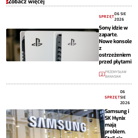
Zobacz więcej
06 SIE
SPRZĘT
2026
Sony idzie w
zaparte.
Nowe konsole
z
ostrzeżeniem
przed płytami
PRZEMYSŁAW
2
BANASIAK
06
SPRZĘT
SIE
2026
Samsung i
SK Hynix
mają
problem.