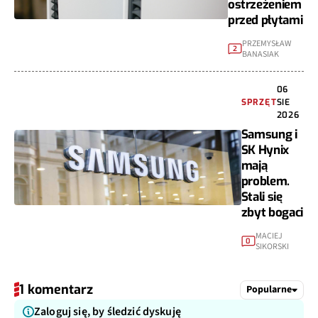
ostrzeżeniem
przed płytami
PRZEMYSŁAW
2
BANASIAK
06
SPRZĘT
SIE
2026
Samsung i
SK Hynix
mają
problem.
Stali się
zbyt bogaci
MACIEJ
0
SIKORSKI
1 komentarz
Popularne
Zaloguj się, by śledzić dyskuję