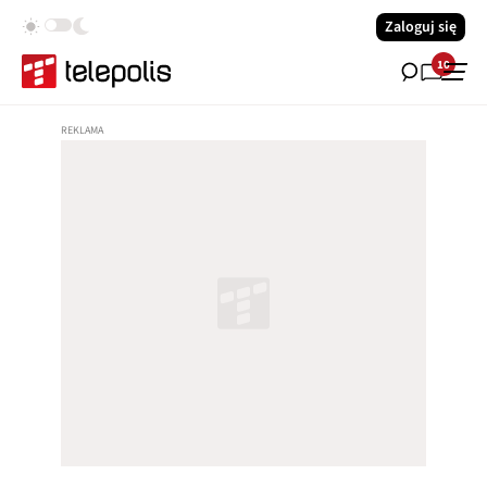
Zaloguj się
10