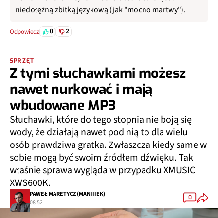
niedołężną zbitką językową (jak "mocno martwy").
0
2
Odpowiedz
SPRZĘT
Z tymi słuchawkami możesz
nawet nurkować i mają
wbudowane MP3
Słuchawki, które do tego stopnia nie boją się
wody, że działają nawet pod nią to dla wielu
osób prawdziwa gratka. Zwłaszcza kiedy same w
sobie mogą być swoim źródłem dźwięku. Tak
właśnie sprawa wygląda w przypadku XMUSIC
XWS600K.
PAWEŁ MARETYCZ (MANIIIEK)
0
08:52