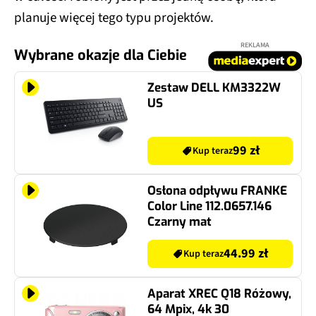
planuje więcej tego typu projektów.
REKLAMA
Wybrane okazje dla Ciebie
Zestaw DELL KM3322W
US
99 zł
Kup teraz
Osłona odpływu FRANKE
Color Line 112.0657.146
Czarny mat
44.99 zł
Kup teraz
Aparat XREC Q18 Różowy,
64 Mpix, 4k 30