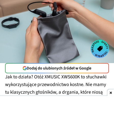
Dodaj do ulubionych źródeł w Google
Jak to działa? Otóż XMUSIC XWS600K to słuchawki
wykorzystujące przewodnictwo kostne. Nie mamy
tu klasycznych głośników, a drgania, które niosą
dźwięk po naszej czaszce i trafiają bezpośrednio
do ślimaka, omijając cały kanał słuchowy. Tym