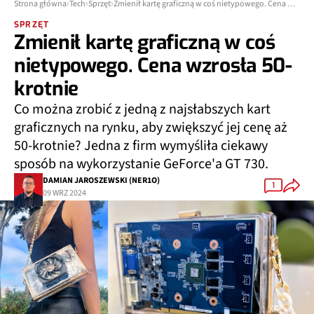
Strona główna
Tech
Sprzęt
Zmienił kartę graficzną w coś nietypowego. Cena wzrosła 50-krotnie
SPRZĘT
Zmienił kartę graficzną w coś
nietypowego. Cena wzrosła 50-
krotnie
Co można zrobić z jedną z najsłabszych kart
graficznych na rynku, aby zwiększyć jej cenę aż
50-krotnie? Jedna z firm wymyśliła ciekawy
sposób na wykorzystanie GeForce'a GT 730.
DAMIAN JAROSZEWSKI (NER1O)
1
09 WRZ 2024