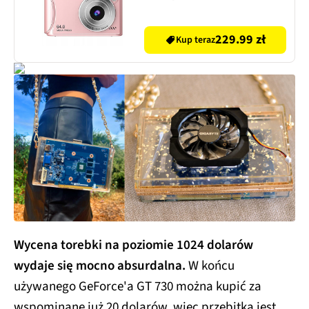
229.99 zł
Kup teraz
Wycena torebki na poziomie 1024 dolarów
wydaje się mocno absurdalna.
W końcu
używanego GeForce'a GT 730 można kupić za
wspominane już 20 dolarów, więc przebitka jest