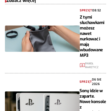
Zobacz więcej
SPRZĘT
08:52
Z tymi
słuchawkami
możesz
nawet
nurkować i
mają
wbudowane
MP3
PAWEŁ
0
MARETYCZ
06 SIE
SPRZĘT
2026
Sony idzie w
zaparte.
Nowe konsole
z