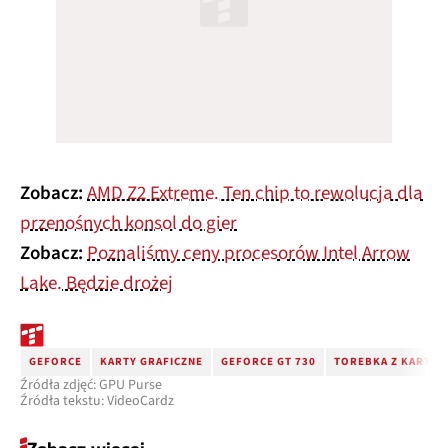
Zobacz:
AMD Z2 Extreme. Ten chip to rewolucja dla
przenośnych konsol do gier
Zobacz:
Poznaliśmy ceny procesorów Intel Arrow
Lake. Będzie drożej
GEFORCE
KARTY GRAFICZNE
GEFORCE GT 730
TOREBKA Z KARTY 
Źródła zdjęć: GPU Purse
Źródła tekstu: VideoCardz