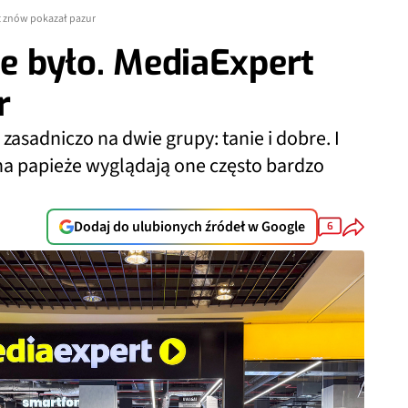
rt znów pokazał pazur
ie było. MediaExpert
r
sadniczo na dwie grupy: tanie i dobre. I
a papieże wyglądają one często bardzo
Dodaj do ulubionych źródeł w Google
6