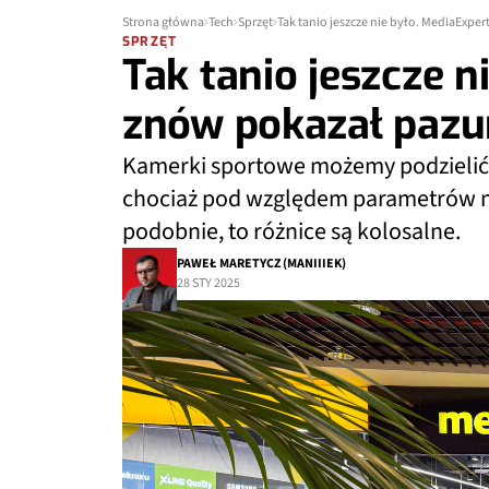
Strona główna
Tech
Sprzęt
Tak tanio jeszcze nie było. MediaExpe
SPRZĘT
Tak tanio jeszcze n
znów pokazał pazu
Kamerki sportowe możemy podzielić za
chociaż pod względem parametrów n
podobnie, to różnice są kolosalne.
PAWEŁ MARETYCZ (MANIIIEK)
28 STY 2025