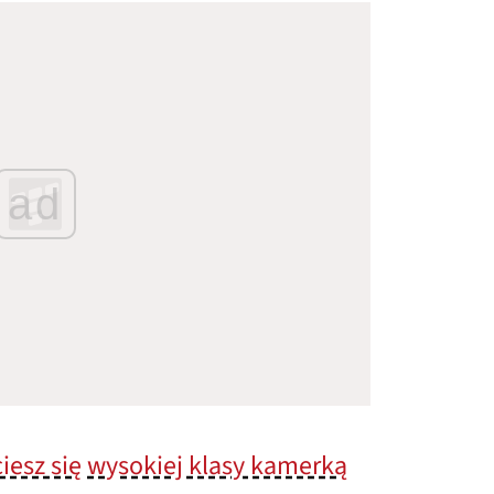
ad
ciesz się wysokiej klasy kamerką