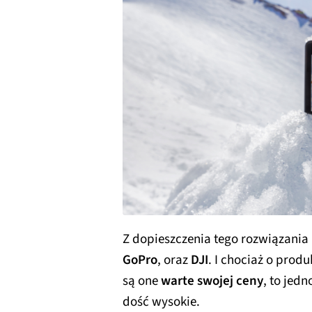
Z dopieszczenia tego rozwiązania 
GoPro
, oraz
DJI
. I chociaż o prod
są one
warte swojej ceny
, to jedn
dość wysokie.