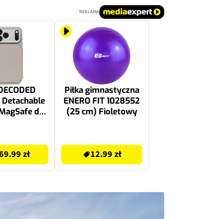
REKLAMA
 DECODED
Piłka gimnastyczna
 Detachable
ENERO FIT 1028552
 MagSafe do
(25 cm) Fioletowy
Phone 17 Pro
 Beżowy
12.99 zł
69.99 zł
12.99 zł