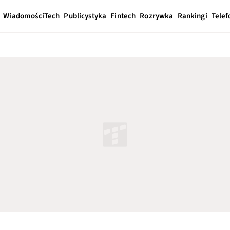
Wiadomości
Tech
Publicystyka
Fintech
Rozrywka
Rankingi
Telef