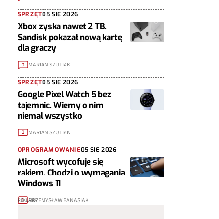
SPRZĘT
05 SIE 2026
Xbox zyska nawet 2 TB.
Sandisk pokazał nową kartę
dla graczy
MARIAN SZUTIAK
0
SPRZĘT
05 SIE 2026
Google Pixel Watch 5 bez
tajemnic. Wiemy o nim
niemal wszystko
MARIAN SZUTIAK
0
OPROGRAMOWANIE
05 SIE 2026
Microsoft wycofuje się
rakiem. Chodzi o wymagania
Windows 11
PRZEMYSŁAW BANASIAK
1