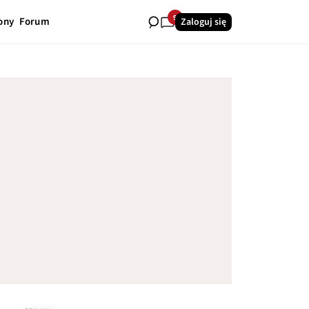
9
ony
Forum
Zaloguj się