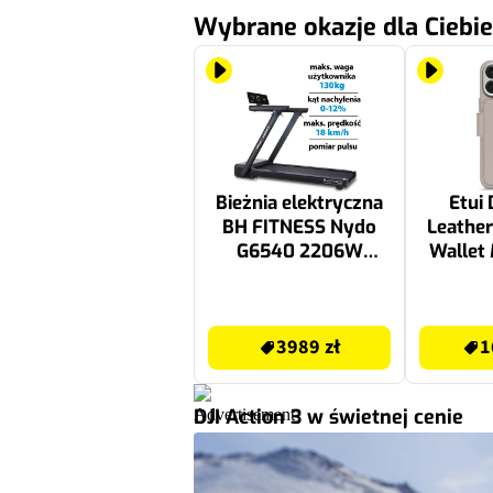
Wybrane okazje dla Ciebie
Bieżnia elektryczna
Etui
BH FITNESS Nydo
Leather
G6540 2206W
Wallet
18km/h
Apple i
Max
3989 zł
169.99 zł
3989 zł
1
DJI Action 3 w świetnej cenie