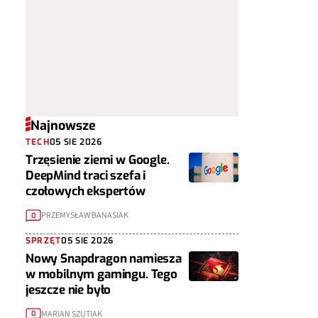
Najnowsze
TECH
05 SIE 2026
Trzęsienie ziemi w Google.
DeepMind traci szefa i
czołowych ekspertów
PRZEMYSŁAW BANASIAK
0
SPRZĘT
05 SIE 2026
Nowy Snapdragon namiesza
w mobilnym gamingu. Tego
jeszcze nie było
MARIAN SZUTIAK
0