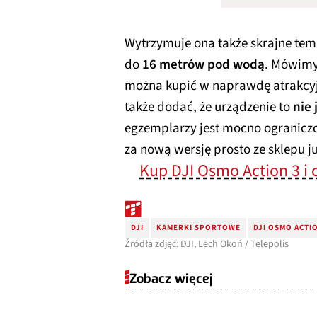
Wytrzymuje ona także skrajne tem
do
16 metrów pod wodą
. Mówimy 
można kupić w naprawdę atrakcyjn
także dodać, że urządzenie to
nie
egzemplarzy jest mocno ograniczon
za nową wersję prosto ze sklepu j
Kup DJI Osmo Action 3 i 
DJI
KAMERKI SPORTOWE
DJI OSMO ACTI
Źródła zdjęć: DJI, Lech Okoń / Telepolis
Zobacz więcej