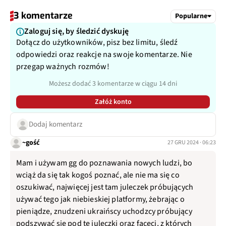
3 komentarze
Popularne
Zaloguj się, by śledzić dyskuję
Dołącz do użytkowników, pisz bez limitu, śledź
odpowiedzi oraz reakcje na swoje komentarze. Nie
przegap ważnych rozmów!
Możesz dodać 3 komentarze w ciągu 14 dni
Załóż konto
Dodaj komentarz
~gość
27 GRU 2024 · 06:23
Mam i używam gg do poznawania nowych ludzi, bo
wciąż da się tak kogoś poznać, ale nie ma się co
oszukiwać, najwięcej jest tam juleczek próbujących
używać tego jak niebieskiej platformy, żebrając o
pieniądze, znudzeni ukraińscy uchodzcy próbujący
podszywać się pod te juleczki oraz faceci, z których