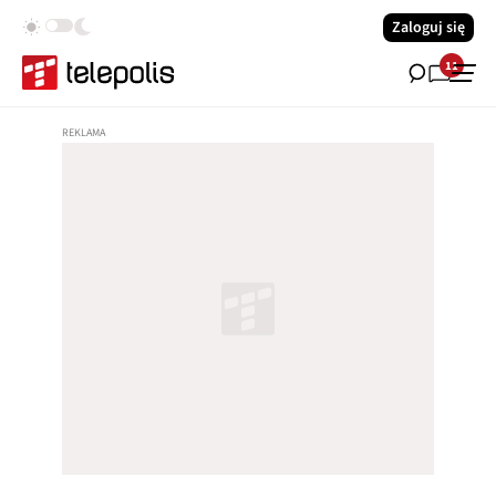
Zaloguj się
11