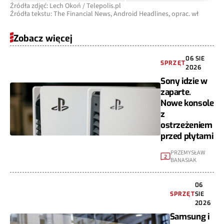
Źródła zdjęć: Lech Okoń / Telepolis.pl
Źródła tekstu: The Financial News, Android Headlines, oprac. wł
Zobacz więcej
06 SIE
SPRZĘT
2026
Sony idzie w
zaparte.
Nowe konsole
z
ostrzeżeniem
przed płytami
PRZEMYSŁAW
2
BANASIAK
06
SPRZĘT
SIE
2026
Samsung i