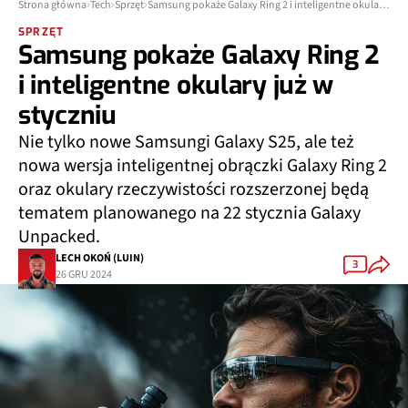
Strona główna
Tech
Sprzęt
Samsung pokaże Galaxy Ring 2 i inteligentne okulary już w styczniu
SPRZĘT
Samsung pokaże Galaxy Ring 2
i inteligentne okulary już w
styczniu
Nie tylko nowe Samsungi Galaxy S25, ale też
nowa wersja inteligentnej obrączki Galaxy Ring 2
oraz okulary rzeczywistości rozszerzonej będą
tematem planowanego na 22 stycznia Galaxy
Unpacked.
LECH OKOŃ (LUIN)
3
26 GRU 2024