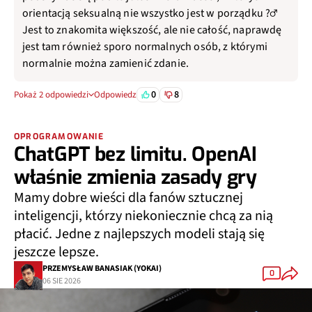
orientacją seksualną nie wszystko jest w porządku ?‍♂️
Jest to znakomita większość, ale nie całość, naprawdę
jest tam również sporo normalnych osób, z którymi
normalnie można zamienić zdanie.
0
8
Pokaż 2 odpowiedzi
Odpowiedz
OPROGRAMOWANIE
ChatGPT bez limitu. OpenAI
właśnie zmienia zasady gry
Mamy dobre wieści dla fanów sztucznej
inteligencji, którzy niekoniecznie chcą za nią
płacić. Jedne z najlepszych modeli stają się
jeszcze lepsze.
PRZEMYSŁAW BANASIAK (YOKAI)
0
06 SIE 2026