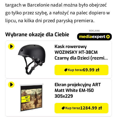
targach w Barcelonie nadal można było obejrzeć
go tylko przez szybę, a nałożyć na palec dopiero w
lipcu, na kilka dni przed paryską premiera.
REKLAMA
Wybrane okazje dla Ciebie
Kask rowerowy
WOZINSKY HT-38CM
Czarny dla Dzieci (rozmiar
M)
69.99 zł
Kup teraz
Ekran projekcyjny ART
Matt White EM-150
305x229
1284.99 zł
Kup teraz